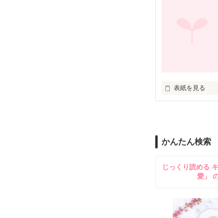
一枚の葉っぱが

ひらひら・・・

ひらひら・・・

表紙を見る
ちょっと大人の
ある少年の奇跡。
かんたん検索
それは病院の

ベッドの片隅か
じっくり読める 
愛」 
アフリカの風に
やがて、故郷へ。