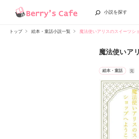
小説を探す
トップ
絵本・童話小説一覧
魔法使いアリスのスイーツシ
魔法使いア
絵本・童話
完