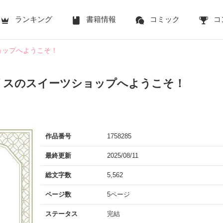
ランキング
書籍情報
コミック
コ
ョップへようこそ！
リスのスイーツショップへようこそ！
作品番号
1758285
最終更新
2025/08/11
総文字数
5,562
ページ数
5ページ
ステータス
完結