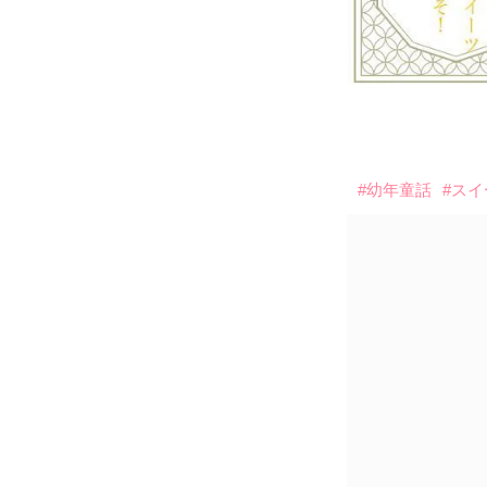
#幼年童話
#ス