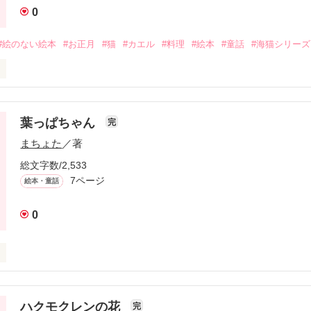
0
#絵のない絵本
#お正月
#猫
#カエル
#料理
#絵本
#童話
#海猫シリーズ
る岬の上に、『うみのねこ』という料理店があります。

するのは、アラシとナギという双子の猫。

葉っぱちゃん
完
まちょた
／著
にはメニューがありません。

たいものを作って出すのです。

総文字数/2,533
7ページ
絵本・童話
ゃい、いらっしゃい。

猫の料理店。

0
りでほっこりする時間をどうぞ。
作品を読む
ハクモクレンの花
完