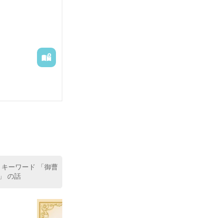
 キーワード 「御曹
」 の話