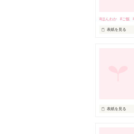
#ほんわか
#ご飯
表紙を見る
広い海が見渡せ
お店を切り盛り
『うみのねこ』
お客さんが食べ
さあ、いらっし
ここは海に住む
ちょっと風変わ
表紙を見る
ひらひら・・・

ひらひら・・・
