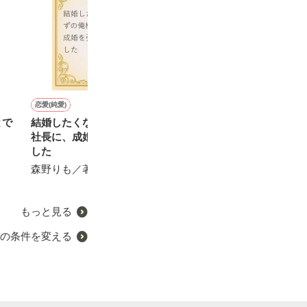
恋愛(純愛)
恋愛(オフィスラブ)
恋愛(オフィスラブ)
恋愛(オフィスラブ)
とで
結婚したくないはずの俺様
すべて奪って、感じさせて
結婚してもおひとり様を貫
犬猿上司に溺愛
社長に、成婚を強行されま
きますから～俺様御曹司は
北館由麻／著
椿りみ／著
した
孤独な契約妻に愛されたい
～
森野りも／著
Yabe／著
もっと見る
の条件を変える