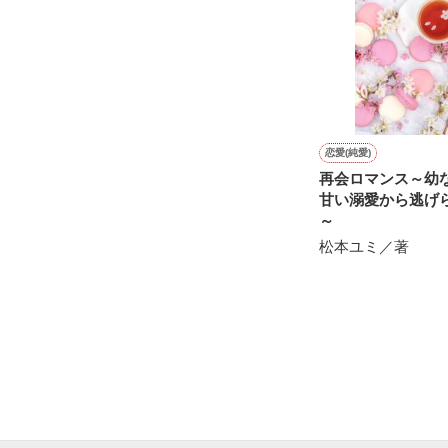
恋愛(純愛)
再会ロマンス～幼
甘い溺愛から逃げ
～
松本ユミ／著