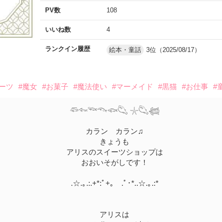
PV数
108
いいね数
4
ランクイン履歴
絵本・童話
3位（2025/08/17）
イーツ
#魔女
#お菓子
#魔法使い
#マーメイド
#黒猫
#お仕事
#
𓆛𓆜𓆝𓆞𓆟𓆡 𓇼𓆡𓆉
カラン カラン♫
きょうも
アリスのスイーツショップは
おおいそがしです！
.☆.｡.:.+*:ﾟ+｡ .ﾟ･*..☆.｡.:*
アリスは