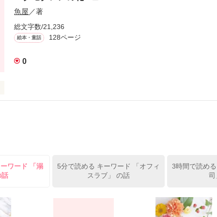
魚屋
／著
総文字数/21,236
128ページ
絵本・童話
0
作品を読む
童話。



ら始まり、

キーワード 「溺
5分で読める キーワード 「オフィ
3時間で読める
の話
スラブ」 の話
司
吹かれ、


