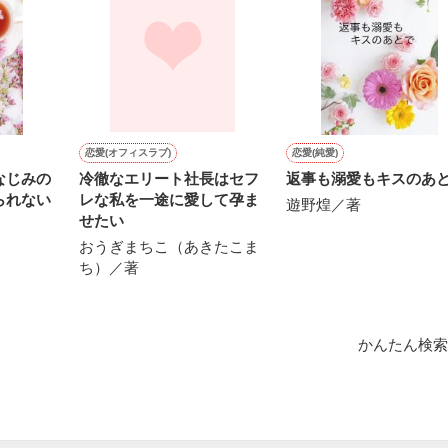
作品を読む
恋愛(オフィスラブ)
恋愛(純愛)
なじみの
冷徹なエリート社長はセフ
返事も溺愛もキスのあ
られない
レな私を一途に愛して孕ま
遊野煌／著
せたい
おうぎまちこ（あきたこま
ち）／著
かんたん検索