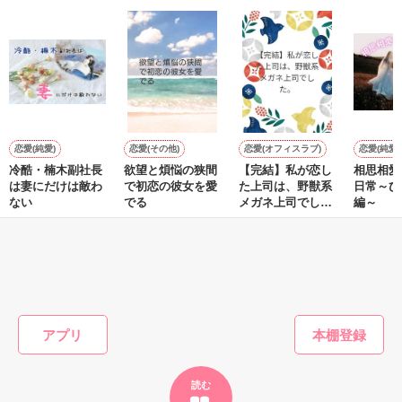
八谷 紬　様 / 夢雨　様

二次審査進出作品です。

沢山の応援、

その度に何度も

作品を読む
作品を読む
導いてくれたのは

恋愛(純愛)
恋愛(その他)
恋愛(オフィスラブ)
恋愛(純愛)
冷酷・楠木副社長
欲望と煩悩の狭間
【完結】私が恋し
相思相愛
あなたでした..

は妻にだけは敵わ
で初恋の彼女を愛
た上司は、野獣系
日常～ひ
ない
でる
メガネ上司でし
編～
た。
七海 小雪／著
松浦澄水／著
高坂咲衣／著
七海 小
たくさんの人を

もっと見る
かんたん検索の条件を変える
裏切って傷つけて

アプリ
それでも

読む