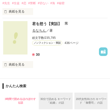
#先生
#生徒
#恋
#禁断
#切ない
#海
#秘密
……に、なるはずだった。

表紙を見る
実体験を基にした、

新郎カズミ　×　新婦おなつ

君を想う【実話】
完
他とはちょっと違う

先生との禁断の恋物語。

るなちん
／著
ドタバタ結婚式

総文字数/235,795
心から愛した人が、

436ページ
ノンフィクション・実話
手の届かない人だとしたら

あなたならどうしますか？

※　自身の体験を元に再構成。

30
登場人物の名前などは仮名です。

切なくて、許されない恋を、

あなたは知っていますか？

**************

表紙を見る
2012.09.20　公開

私達が選んだ道を、

**************

どうか見届けて下さい。

◆ベリーズカフェメルマガ掲載されました。

この奇跡の軌跡、その全てを―…

かんたん検索
◆「甘い結婚」特集掲載されました。

堕ちるとこまで

◆レビューありがとうございます。

3時間で読めるほのぼのす
30分で読める キーワード
20代女性向けの キーワー
（2008/9/20〜2009/4/12）

る話
「結婚」 の話
ド 「御曹司」 の話
いいよ　様 / 和宮 樹　様

堕ちた私―

第４回日本ｹｰﾀｲ小説大賞
