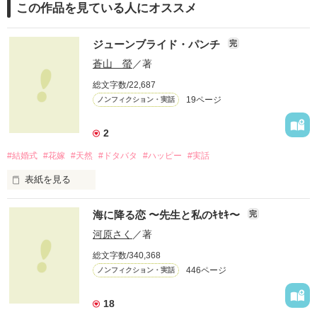
この作品を見ている人にオススメ
ジューンブライド・パンチ
完
蒼山 螢
／著
総文字数/22,687
19ページ
ノンフィクション・実話
2
#結婚式
#花嫁
#天然
#ドタバタ
#ハッピー
#実話
表紙を見る
２０１２年６月２４日。晴れ。

海に降る恋 〜先生と私のｷｾｷ〜
完
河原さく
／著
総文字数/340,368
わたし達は、結婚式を挙げました。

446ページ
ノンフィクション・実話
将来を結び、愛を誓い、

18
甘い甘い、結婚式。
