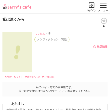
ログイン
メニュー
私は遠くから
0
しぐれも
／著
ノンフィクション・実話
作品情報
#恋愛
#バイト
#叶わない恋
#三角関係
私のバイト先での実体験です。
周りに話す訳には行かないので、ここで書かせてください。
あらすじ
大学生活と両立しながら続けてきたバイト先で、桐谷夕奈は一人の後輩と出会