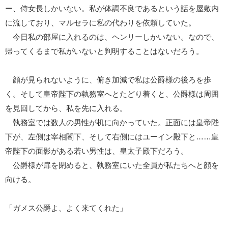
ー、侍女長しかいない。私が体調不良であるという話を屋敷内
に流しており、マルセラに私の代わりを依頼していた。
今日私の部屋に入れるのは、ヘンリーしかいない。なので、
帰ってくるまで私がいないと判明することはないだろう。
顔が見られないように、俯き加減で私は公爵様の後ろを歩
く。そして皇帝陛下の執務室へとたどり着くと、公爵様は周囲
を見回してから、私を先に入れる。
執務室では数人の男性が机に向かっていた。正面には皇帝陛
下が、左側は宰相閣下、そして右側にはユーイン殿下と……皇
帝陛下の面影がある若い男性は、皇太子殿下だろう。
公爵様が扉を閉めると、執務室にいた全員が私たちへと顔を
向ける。
「ガメス公爵よ、よく来てくれた」