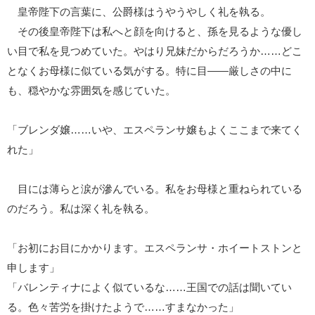
皇帝陛下の言葉に、公爵様はうやうやしく礼を執る。
その後皇帝陛下は私へと顔を向けると、孫を見るような優し
い目で私を見つめていた。やはり兄妹だからだろうか……どこ
となくお母様に似ている気がする。特に目――厳しさの中に
も、穏やかな雰囲気を感じていた。
「ブレンダ嬢……いや、エスペランサ嬢もよくここまで来てく
れた」
目には薄らと涙が滲んでいる。私をお母様と重ねられている
のだろう。私は深く礼を執る。
「お初にお目にかかります。エスペランサ・ホイートストンと
申します」
「バレンティナによく似ているな……王国での話は聞いてい
る。色々苦労を掛けたようで……すまなかった」