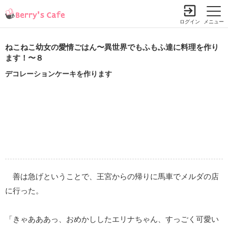
ログイン
メニュー
ねこねこ幼女の愛情ごはん〜異世界でもふもふ達に料理を作り
ます！〜８
デコレーションケーキを作ります
善は急げということで、王宮からの帰りに馬車でメルダの店
に行った。
「きゃあああっ、おめかししたエリナちゃん、すっごく可愛い