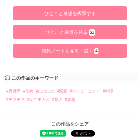
ひとこと感想を投票する
ひとこと感想を見る
51
感想ノートを見る・書く
4
この作品のキーワード
#異世界
#幼女
#ほのぼの
#溺愛
#ハッピーエンド
#料理
#モフモフ
#女性主人公
#獣人
#妖精
この作品をシェア