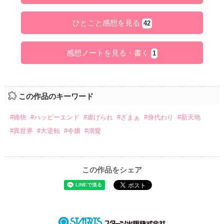
ひとこと感想を見る
42
感想ノートを見る・書く
1
この作品のキーワード
#痛快
#ハッピーエンド
#虐げられ
#ざまぁ
#身代わり
#新天地
#異世界
#大逆転
#令嬢
#溺愛
この作品をシェア