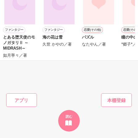
作品を読む
ファンタジー
ファンタジー
恋愛(その他)
恋愛(その他
とある堕天使のモ
海の花は雪
パズル
瞳の中の
ノガタリⅡ ～
久世 かやの／著
なたやん／著
*郷子*／
MIDRASH～
如月寧々／著
もっと見る
かんたん検索の条件を変える
アプリ
読む