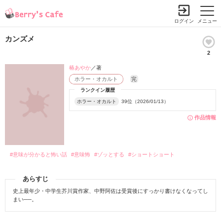
ログイン
メニュー
カンズメ
2
椿あやか
／著
ホラー・オカルト
完
ランクイン履歴
ホラー・オカルト
39位（2026/01/13）
作品情報
#意味が分かると怖い話
#意味怖
#ゾッとする
#ショートショート
あらすじ
史上最年少・中学生芥川賞作家、中野阿佐は受賞後にすっかり書けなくなってし
まい──。