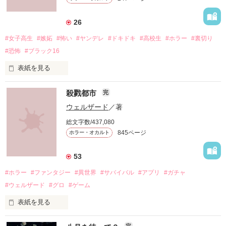
26
#女子高生
#嫉妬
#怖い
#ヤンデレ
#ドキドキ
#高校生
#ホラー
#裏切り
#恐怖
#ブラック16
表紙を見る
殺戮都市
完
ウェルザード
／著
総文字数/437,080
「お願い、正気に戻って！」

845ページ
ホラー・オカルト
「ずっと一緒にいてあげる。

53
地獄で恋を、やり直そうね……」

#ホラー
#ファンタジー
#異世界
#サバイバル
#アプリ
#ガチャ
#ウェルザード
#グロ
#ゲーム
自分勝手な女子高生たちの

表紙を見る
円形の都市で、生きる為に人を殺す。

恋と友情、そして……
