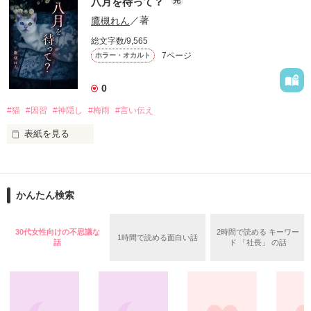
八月を待って？
完
バケモノを生んで、殺して、殺される物語。

鷹槻れん
／著
定められたシステムに抗う事が出来ずに、流されるままに。

総文字数/9,565
7ページ
ホラー・オカルト
殺し殺され、命の灯が完全に消えるまで。

0
#猫
#因習
#神隠し
#梅雨
#言い伝え
高い壁に阻まれ、出る事が出来ない街。

2015.12.27.完結公開

表紙を見る
現れる獣のような怪物。

「七つまでは神様からの預かりもの」――そんな古い言い伝え
を、僕は信じていなかった。

俺達は、生きる為に人を殺す。

かんたん検索
作品を読む
父と別れた母に連れられ、祖母の家で暮らし始めた六歳の夏。
雨が止むたび庭先へ現れるオッドアイの白猫と、「八月まで待
ってほしかった」と繰り返す祖母。

ガチャで自分を強くする。

30代女性向けの不思議な
2時間で読める キーワー
1時間で読める面白い話
話
ド 「社長」 の話
やがて僕は……。
作品を読む