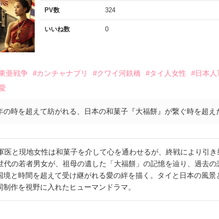
PV数
324
いいね数
0
大東亜戦争
#カンチャナブリ
#クワイ河鉄橋
#タイ人女性
#日本人
愛
0年の時を超えて紡がれる、日本の和菓子『大福餅』が繋ぐ時を超え
イ。軍医と現地女性は和菓子を介して心を通わせるが、終戦により引
後世代の若者男女が、祖母の遺した「大福餅」の記憶を辿り、過去の
国境と時間を超えて受け継がれる愛の絆を描く。タイと日本の風景
同制作を視野に入れたヒューマンドラマ。