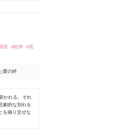
軍医
#戦争
#馬
た愛の絆
き裂かれる。それ
悲劇的な別れを
とを織り交ぜな