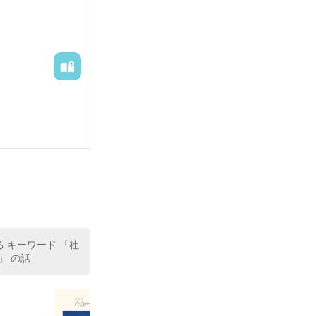
る キーワード 「社
」 の話