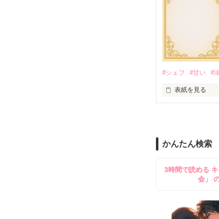
#シェフ
#甘い
#
表紙を見る
信じられるのは
努力は自分を裏
かんたん検索
過去にひどい裏
3時間で読める キ
薄井綾乃(うすい
会」 
彼女を甘く包み