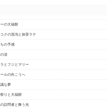
リーの大福餅
ンコクの混沌と抹茶ラテ
立ちの予感
火の涙
クラとフジとマリー
コールの向こうへ
思議な夢
掛祭りと大福餅
然の訪問者と舞う光