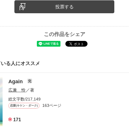
投票する
この作品をシェア
ている人にオススメ
Again
完
広兼 怜
／著
総文字数/217,149
163ページ
恋愛(キケン・ダーク)
171