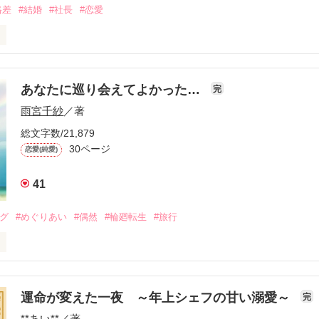
格差
#結婚
#社長
#恋愛
結婚をする世の中、ホテルに勤務する葵は見合いを仕掛けられ、上級社
てしまう。計算高い？　家族の為？　覚悟を決めた結婚だったけれど、
あなたに巡り会えてよかった…
完
雨宮千紗
／著
総文字数/21,879
30ページ
恋愛(純愛)
41
らみらいさん、Ｍｅｉ１０１５さん、きくみこさん

ピッコロさん、Ｂｉａｎ♪さん、Ｏ－ちゃんさん

ング
#めぐりあい
#偶然
#輪廻転生
#旅行
ちけさん、山猫３世さん、usamoさん、にこちゃろさん
してしまった未央。

作品を読む
失った喪失感がいまだに癒えない。

運命が変えた一夜 ～年上シェフの甘い溺愛～
完
**あい**
／著