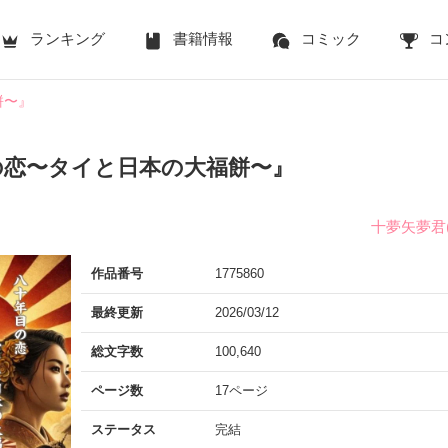
ランキング
書籍情報
コミック
コ
餅〜』
の恋〜タイと日本の大福餅〜』
十夢矢夢君
作品番号
1775860
最終更新
2026/03/12
総文字数
100,640
ページ数
17ページ
ステータス
完結