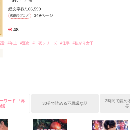
総文字数/106,599
作品を読む
349ページ
恋愛(ラブコメ)
48
溺愛
#年上
#運命
#一夜シリーズ
#仕事
#強がり女子
自分だけ

切らない

切られ方をしてから誰かを信じられなくなった”仕事命”のアラサー女子

ーワード 「再
2時間で読め
　あやの)

30分で読める不思議な話
の話
長
込むシェフ
