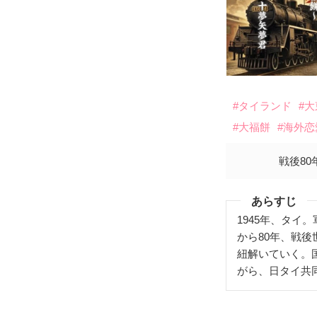
#タイランド
#
#大福餅
#海外恋
戦後8
あらすじ
1945年、タ
から80年、戦
紐解いていく。
がら、日タイ共