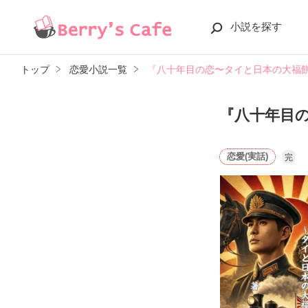
小説を探す
トップ
恋愛小説一覧
『八十年目の恋〜タイと日本の大福
『八十年目
恋愛(実話)
完