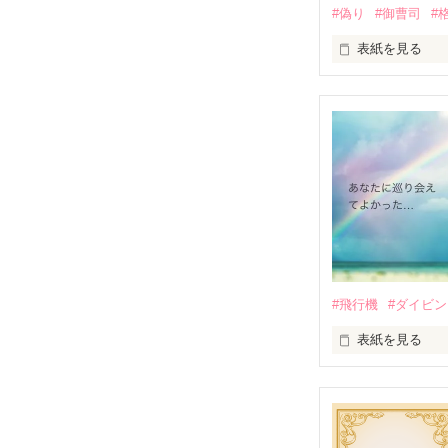
#偽り
#御曹司
#
表紙を見る
ほとんどが恋愛
の、夫人になっ
かなくて……。

          ★☆★☆★レビューありがとうございます！！★☆★☆★

　　　　　さく
　　　　　ピピ
#飛行機
#ダイビ
　　　　　けん
表紙を見る
急に両親を亡く
大好きな両親を