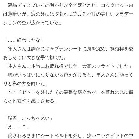
液晶ディスプレイの明かりが全て落とされ、コックピット内
は薄暗いが、窓の外には夕暮れに染まるパリの美しいグラデー
ションの空が広がっていた。
「……終わったな」
隼人さんは静かにキャプテンシートに身を沈め、操縦桿を愛
おしそうに大きな手で撫でた。
「隼人さん、本当にお疲れ様でした。最高のフライトでした」
胸がいっぱいになりながら声をかけると、隼人さんはゆっく
りと私の方を向いた。
ヘッドセットを外したその端整な顔立ちが、夕暮れの光に照
らされ哀愁を感じさせる。
「瑞希、こっちへ来い」
「え……？」
促されるままにシートベルトを外し、狭いコックピットの中