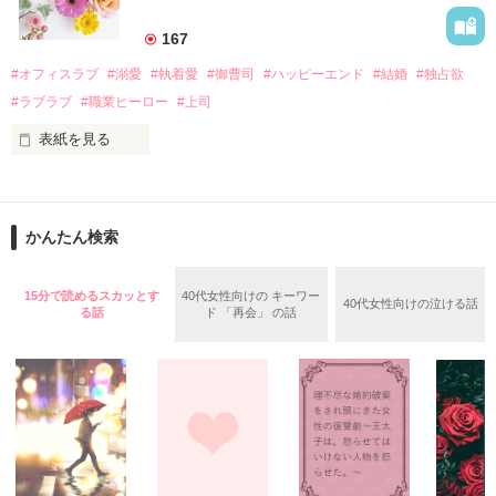
美桜を守るため、哲平は同居を提案してきて――。

――御影恭司その人だったのだ――！

　なぜか恭司から飼い猫の世話係を命じられた美桜は、猫の世
167
話を口実にしばしば呼び出された上、二人はいわゆる身体だけ
夏木美桜(なつきみお)

#オフィスラブ
#溺愛
#執着愛
#御曹司
#ハッピーエンド
#結婚
#独占欲
✕

#ラブラブ
#職業ヒーロー
#上司
鳴海哲平 (なるみてっぺい)

表紙を見る
作品を読む
止まっていたはずの二人の時間が、再び動き出す。

舞川雛子（26）は大手お菓子メーカー、三日月製菓コーポレー
再会から始まる、溺愛ラブ。

ションの企画戦略室で働いている。

また雛子には2年前から付き合いはじめ、半年前から同棲を始
2026.6.5～2026.7.25

かんたん検索
めた、同期で恋人の石垣守（26）がいるのだが、後輩の姫原由
羅（24）との浮気が発覚した上、いつのまにか元カノにされて
いた。

15分で読めるスカッとす
40代女性向けの キーワー
40代女性向けの泣ける話
守と由羅から『便利屋雛子』と馬鹿にされ、一人こっそり泣い
る話
ド 「再会」 の話
＊以前、公開していた話の改稿版です＊

ていた雛子に、企画戦略室の上司である雪瀬鷹哉（29）が
『──俺と結婚してくれないか』といきなりプロポーズをしてき
た上、同居まで提案してきて──？

鷹哉『宜しくな、俺の雛子』🦅

雛子『俺の……ひぃ、雛子？！！！』🐥

作品を読む
シゴデキで冷徹な上司が見せる素顔は、なぜか想像以上に甘く