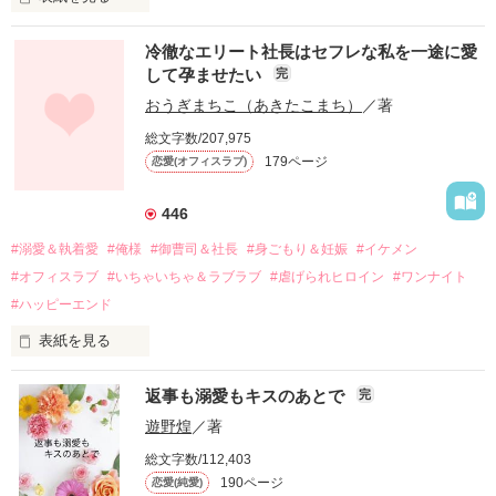
冷徹なエリート社長はセフレな私を一途に愛
して孕ませたい
完
幼なじみの哲平に淡い恋心を抱いていた美桜。

おうぎまちこ（あきたこまち）
／著
しかし、ある出来事をきっかけに二人の関係は壊れてしまう。

総文字数/207,975
関係修復もできないまま、美桜は両親の離婚によって

179ページ
恋愛(オフィスラブ)
引っ越すことになり、哲平とも離れ離れになった。

それから約十二年後。

446
過去の傷から、二度と会いたくないと思っていた哲平に

#溺愛＆執着愛
#俺様
#御曹司＆社長
#身ごもり＆妊娠
#イケメン
運命のような再会を果たす。

#オフィスラブ
#いちゃいちゃ＆ラブラブ
#虐げられヒロイン
#ワンナイト
そして、ひょんなことから

#ハッピーエンド
酔った勢いで一夜を共にしてしまった。

表紙を見る
さらに、美桜が初めてだと知った哲平は

『責任をとる、結婚しよう』と真っ直ぐに告げてきた。

　おかしな噂を流されて前の職場でうまくいかなかった梅田美
戸惑う美桜とは裏腹に、好きという気持ちを隠すことなく

返事も溺愛もキスのあとで
完
桜は、海外で傷心旅行をしていたところ、日本人美青年と出会
甘やかしてくる。

い、酒の勢いもあり一夜限りの関係となる。

遊野煌
／著
　帰国後、美桜は新しい職場でワンナイトした美青年と再会。
そんなある日、哲平は美桜がストーカー被害に

総文字数/112,403
なんと彼の正体は、とある財閥御曹司にも関わらず、一族を離
遭っていることを知る。

190ページ
恋愛(純愛)
れて起業した新進気鋭の実業家、社内でも冷徹だと評判な社長