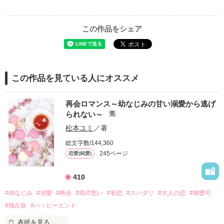
この作品をシェア
この作品を見ている人にオススメ
再会ロマンス～幼なじみの甘い溺愛から逃げ
られない～
完
松本ユミ
／著
総文字数/144,360
245ページ
恋愛(純愛)
410
#幼なじみ
#溺愛
#再会
#両片想い
#初恋
#スパダリ
#大人の恋
#御曹司
#独占欲
#ハッピーエンド
表紙を見る