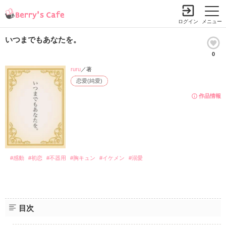
ログイン
メニュー
いつまでもあなたを。
0
ruru
／著
恋愛(純愛)
作品情報
#感動
#初恋
#不器用
#胸キュン
#イケメン
#溺愛
目次