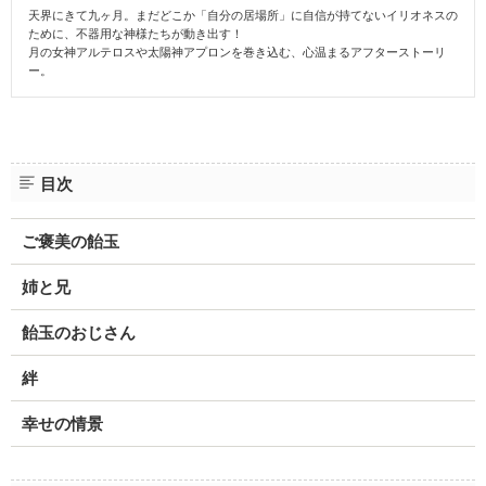
天界にきて九ヶ月。まだどこか「自分の居場所」に自信が持てないイリオネスの
ために、不器用な神様たちが動き出す！
月の女神アルテロスや太陽神アプロンを巻き込む、心温まるアフターストーリ
ー。
目次
ご褒美の飴玉
姉と兄
飴玉のおじさん
絆
幸せの情景