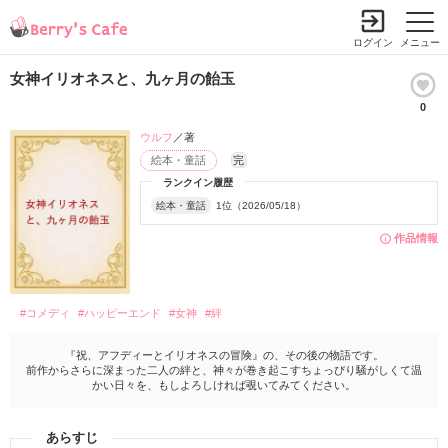
ログイン
メニュー
女神イリオネスと、九ヶ月の飴玉
0
ウルフ
／著
絵本・童話
完
ランクイン履歴
絵本・童話
1位（2026/05/18）
作品情報
#コメディ
#ハッピーエンド
#女神
#絆
『祝、アフディーとイリオネスの冒険』の、その後の物語です。
前作からさらに深まった二人の絆と、神々が巻き起こすちょっぴり騒がしくて温
かい日々を、もしよろしければ覗いてみてください。
あらすじ