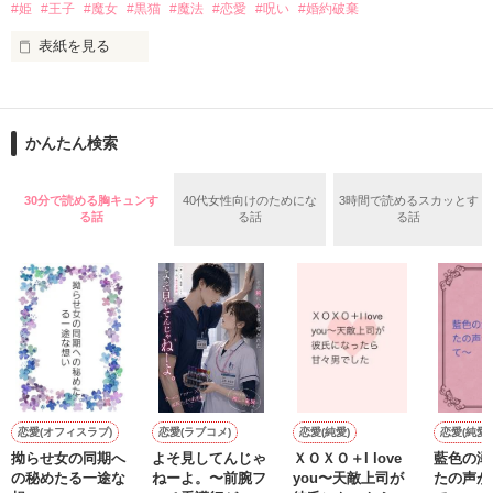
#姫
#王子
#魔女
#黒猫
#魔法
#恋愛
#呪い
#婚約破棄
表紙を見る
これは、

かんたん検索
とある国のちょっと変わったお姫様と、

30分で読める胸キュンす
40代女性向けのためにな
3時間で読めるスカッとす
る話
る話
る話
魔女に呪いをかけられ、猫に姿を変えられてしまった王子様と
の

甘く切ない恋の物語。

*＊*＊*＊*＊*＊*＊*＊*

恋愛(オフィスラブ)
恋愛(ラブコメ)
恋愛(純愛)
恋愛(純愛)
拗らせ女の同期へ
よそ見してんじゃ
ＸＯＸＯ＋I love
藍色の溺
の秘めたる一途な
ねーよ。〜前腕フ
you〜天敵上司が
たの声が
2023/4/2〜2023/4/7＊完結
