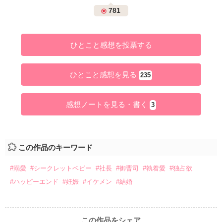
781
ひとこと感想を投票する
ひとこと感想を見る
235
感想ノートを見る・書く
3
この作品のキーワード
#溺愛
#シークレットベビー
#社長
#御曹司
#執着愛
#独占欲
#ハッピーエンド
#妊娠
#イケメン
#結婚
この作品をシェア