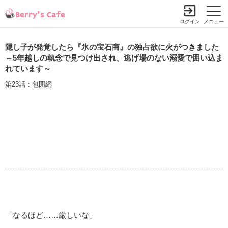
ログイン
メニュー
隠し子が発覚したら『氷の宝石商』の独占欲に火がつきました
～5年越しの執念で見つけ出され、逃げ場のない溺愛で囲い込ま
れています～
第23話：包囲網
「なるほど……厳しいな」