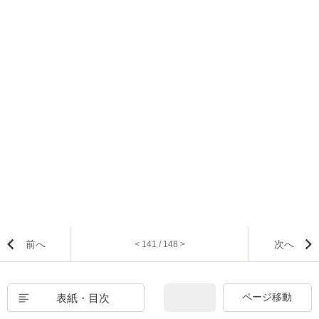
前へ
次へ
< 141 / 148 >
表紙・目次