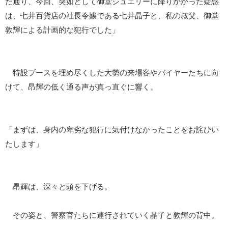
た通り、今回、突如として御堂ジュエリーに降りかかった疑惑
は、七井百貨店の社長令嬢である七井晶子と、私の叔父、御堂
敦輝による計画的な犯行でした」
特設ブースを埋め尽くした大勢の来場客やバイヤーたちに向
けて、昂輝の低く通る声が真っ直ぐに響く。
「まずは、身内の卑劣な犯行に気付けなかったことをお詫びい
たします」
昂輝は、深々と頭を下げる。
その姿と、警察官たちに連行されていく晶子と敦輝の背中。