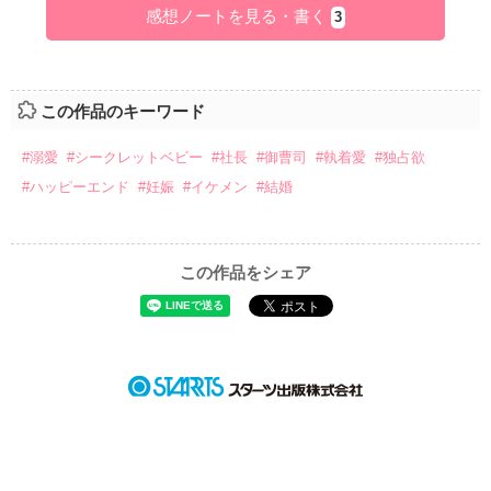
感想ノートを見る・書く
3
この作品のキーワード
#溺愛
#シークレットベビー
#社長
#御曹司
#執着愛
#独占欲
#ハッピーエンド
#妊娠
#イケメン
#結婚
この作品をシェア