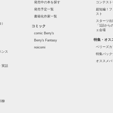
発売中の本を探す
コンテスト
発売予定一覧
超短編！フ
スト
書籍化作家一覧
スターツ出
合）
「1話から
コミック
ェ会場
comic Berry's
特集・オス
Berry's Fantasy
ベリーズカ
noicomi
ペンス
特集バック
オススメバ
・実話
川柳