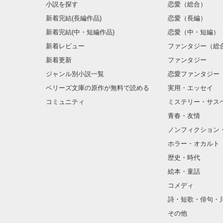
小説を探す
恋愛（総合）
新着完結(長編作品)
恋愛（長編）
新着完結(中・短編作品)
恋愛（中・短編）
新着レビュー
ファンタジー（総
新着更新
ファンタジー
ジャンル別小説一覧
恋愛ファンタジー
ベリーズ文庫の原作が無料で読める
実用・エッセイ
コミュニティ
ミステリー・サス
青春・友情
ノンフィクション
ホラー・オカルト
歴史・時代
絵本・童話
コメディ
詩・短歌・俳句・
その他