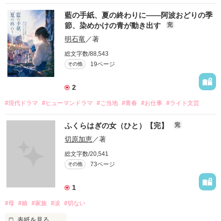
藍の手紙、夏の終わりに――阿波おどりの季
節、染めかけの青が動き出す
完
明石竜
／著
総文字数/88,543
19ページ
その他
2
#現代ドラマ
#ヒューマンドラマ
#ご当地
#青春
#お仕事
#ライト文芸
ふくらはぎの女（ひと）【完】
完
切原加恵
／著
総文字数/20,541
73ページ
その他
1
#母
#娘
#家族
#涙
#切ない
表紙を見る