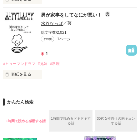
亡き母に捧げます。

男が家事をしてなにが悪い！
完
フィクションの部分も多数あります。

水谷なっぱ
／著
総文字数/2,021
4月28日完結しました。
1ページ
その他
1
作品を読む
#ヒューマンドラマ
#兄妹
#料理
表紙を見る
初彼女にフラれた原因は、俺の料理が上手すぎることだった
かんたん検索
作品を読む
1時間で読めるドキドキす
30代女性向けの胸キュン
1時間で読める感動する話
る話
する話