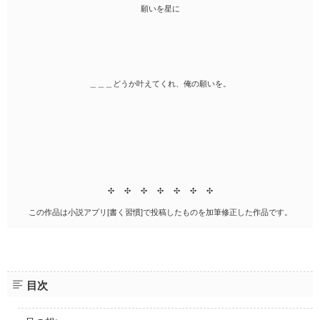
願いを星に
＿＿＿どうか叶えてくれ、俺の願いを。
✣ ✣ ✣ ✣ ✣ ✣ ✣
この作品は小説アプリ[書く習慣]で投稿したものを加筆修正した作品です。
目次