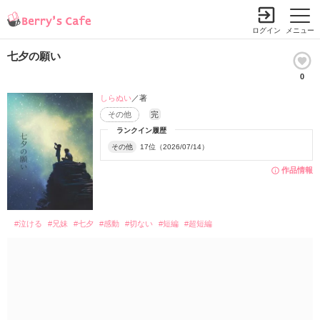
ログイン
メニュー
七夕の願い
0
しらぬい
／著
その他
完
ランクイン履歴
その他
17位（2026/07/14）
作品情報
#泣ける
#兄妹
#七夕
#感動
#切ない
#短編
#超短編