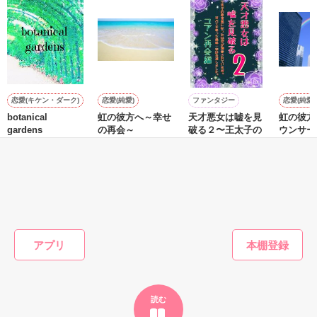
恋愛(キケン・ダーク)
恋愛(純愛)
ファンタジー
恋愛(純愛)
botanical
虹の彼方へ～幸せ
天才悪女は嘘を見
虹の彼方
gardens
の再会～
破る２〜王太子の
ウンサー
教育係になったは
斗～
相崎えりか／著
せいとも／著
ずが溺愛されてま
里海慧／著
せいとも
す。すべてを奪っ
た義妹一家は自滅
もっと見る
しました〜ユアン
再会編
かんたん検索の条件を変える
アプリ
読む