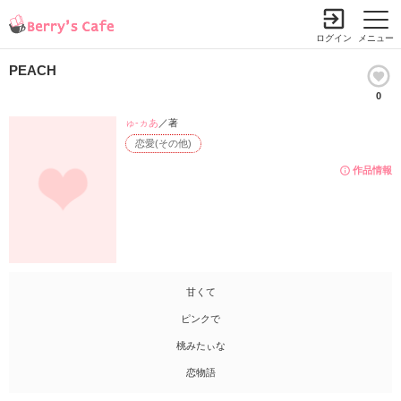
ログイン
メニュー
PEACH
0
ゅ-ヵあ
／著
恋愛(その他)
作品情報
甘くて
ピンクで
桃みたぃな
恋物語