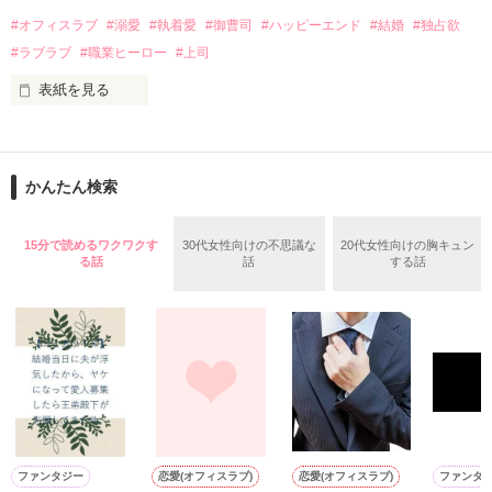
話を口実にしばしば呼び出された上、二人はいわゆる身体だけ
夏木美桜(なつきみお)

#オフィスラブ
#溺愛
#執着愛
#御曹司
#ハッピーエンド
#結婚
#独占欲
✕

#ラブラブ
#職業ヒーロー
#上司
鳴海哲平 (なるみてっぺい)

表紙を見る
作品を読む
止まっていたはずの二人の時間が、再び動き出す。

舞川雛子（26）は大手お菓子メーカー、三日月製菓コーポレー
再会から始まる、溺愛ラブ。

ションの企画戦略室で働いている。

また雛子には2年前から付き合いはじめ、半年前から同棲を始
2026.6.5～2026.7.25

かんたん検索
めた、同期で恋人の石垣守（26）がいるのだが、後輩の姫原由
羅（24）との浮気が発覚した上、いつのまにか元カノにされて
いた。

15分で読めるワクワクす
30代女性向けの不思議な
20代女性向けの胸キュン
守と由羅から『便利屋雛子』と馬鹿にされ、一人こっそり泣い
る話
話
する話
＊以前、公開していた話の改稿版です＊

ていた雛子に、企画戦略室の上司である雪瀬鷹哉（29）が
『──俺と結婚してくれないか』といきなりプロポーズをしてき
た上、同居まで提案してきて──？

鷹哉『宜しくな、俺の雛子』🦅

雛子『俺の……ひぃ、雛子？！！！』🐥

作品を読む
シゴデキで冷徹な上司が見せる素顔は、なぜか想像以上に甘く
て……🐥💓🦅

ファンタジー
恋愛(オフィスラブ)
恋愛(オフィスラブ)
ファンタ