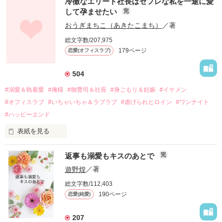
冷徹なエリート社長はセフレな私を一途に愛
して孕ませたい
完
幼なじみの哲平に淡い恋心を抱いていた美桜。

おうぎまちこ（あきたこまち）
／著
しかし、ある出来事をきっかけに二人の関係は壊れてしまう。

総文字数/207,975
関係修復もできないまま、美桜は両親の離婚によって

179ページ
恋愛(オフィスラブ)
引っ越すことになり、哲平とも離れ離れになった。

それから約十二年後。

504
過去の傷から、二度と会いたくないと思っていた哲平に

#溺愛＆執着愛
#俺様
#御曹司＆社長
#身ごもり＆妊娠
#イケメン
運命のような再会を果たす。

#オフィスラブ
#いちゃいちゃ＆ラブラブ
#虐げられヒロイン
#ワンナイト
そして、ひょんなことから

#ハッピーエンド
酔った勢いで一夜を共にしてしまった。

表紙を見る
さらに、美桜が初めてだと知った哲平は

『責任をとる、結婚しよう』と真っ直ぐに告げてきた。

　おかしな噂を流されて前の職場でうまくいかなかった梅田美
戸惑う美桜とは裏腹に、好きという気持ちを隠すことなく

返事も溺愛もキスのあとで
完
桜は、海外で傷心旅行をしていたところ、日本人美青年と出会
甘やかしてくる。

い、酒の勢いもあり一夜限りの関係となる。

遊野煌
／著
　帰国後、美桜は新しい職場でワンナイトした美青年と再会。
そんなある日、哲平は美桜がストーカー被害に

総文字数/112,403
なんと彼の正体は、とある財閥御曹司にも関わらず、一族を離
遭っていることを知る。

190ページ
恋愛(純愛)
れて起業した新進気鋭の実業家、社内でも冷徹だと評判な社長
美桜を守るため、哲平は同居を提案してきて――。

――御影恭司その人だったのだ――！

　なぜか恭司から飼い猫の世話係を命じられた美桜は、猫の世
207