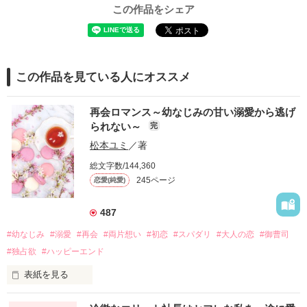
この作品をシェア
この作品を見ている人にオススメ
再会ロマンス～幼なじみの甘い溺愛から逃げ
られない～
完
松本ユミ
／著
総文字数/144,360
245ページ
恋愛(純愛)
487
#幼なじみ
#溺愛
#再会
#両片想い
#初恋
#スパダリ
#大人の恋
#御曹司
#独占欲
#ハッピーエンド
表紙を見る