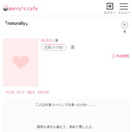
ログイン
メニュー
『naturally』
0
橘 橙果
／著
恋愛(その他)
完
作品情報
#王家
#王子
#親兵
#身分差
二人は出逢うべくして出逢ったのか……。
国境も身分も越えて、初めて愛した人。