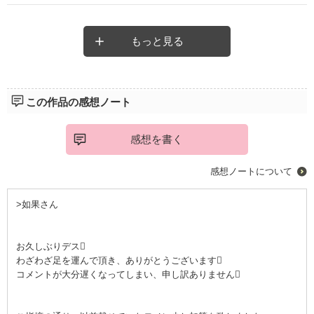
父の為。
弟の為。
ひとの為に女であることを諦め、剣をとった筈だった。
もっと見る
しかし、そんな自分の為に一家は離散。
女の子として生きることを許されぬまま、クロチェ国のミリザ姫
の親兵として生きるシェナ。
この作品の感想ノート
或る日、姫はマーセル国の舞踏会に招待される。
姫について行ったシェナが出会ったのは、訪問先の国の王子、リ
ューシュ。
感想を書く
リューシュに出会って、シェナは抑えていた「女性」としての自
分を意識し始める。
感想ノートについて
舞踏会は３日間。
>如果さん
３日間の夢の先に、シェナを待ち構えていた結末。
彼女は、彼女を取り巻く人々は、ありのままに生きられるように
なるのか？
お久しぶりデス
わざわざ足を運んで頂き、ありがとうございます
コメントが大分遅くなってしまい、申し訳ありません
ほんわかと優しい文体の中に、切なさが漂います。
過激な描写は殆どありません。
女の子向けの小説です。