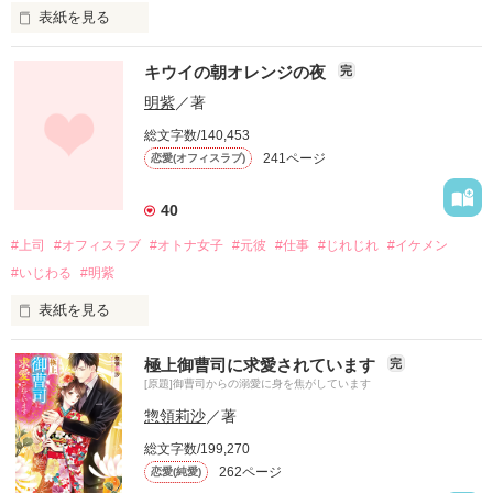
表紙を見る
　沢田真湖(さわだ　まこ)は切れ者の五嶋雅喜(ごとう　まさき)
キウイの朝オレンジの夜
完
課長が苦手だ。

明紫
／著
　知的で格好いいと、みなは騒ぐが、その目で見つめられる
総文字数/140,453
と、凍りつきそうになるからだ。

241ページ
恋愛(オフィスラブ)
　だが、真湖は五嶋課長とキスしたことがあった。

40
　どうして、突然、課長がそんなことをしてきたのかは、今で
#上司
#オフィスラブ
#オトナ女子
#元彼
#仕事
#じれじれ
#イケメン
もさっぱりわからないまま。

#いじわる
#明紫
　相変わらず、課長は冷たい目つきで、容赦ない言葉を浴びせ
てくるだけ。

表紙を見る
　保険会社の営業社員になって今年で６年目。

　そんなある日、真湖はデスクの配置変えで、課長の目の前の
極上御曹司に求愛されています
完
席になってしまい――。

[原題]御曹司からの溺愛に身を焦がしています
　手に入れたスキルは諦めと妥協。毎日に忙殺され、よたよた
とやり過ごす私、神野玉緒２８歳。

惣領莉沙
／著
　usamo様、ロクちゃん様、よとむね様、ともみxxx様、
総文字数/199,270
　そんな私の事務所に人事異動で新しい支部長がやって来た！
nonn77様、もふもふ7様、Yun426

262ページ
恋愛(純愛)
まさかそれが、例のあの人だとは思わなかった・・・。

様、柚の花様、素敵なレビューありがとうございました(⌒∇⌒)