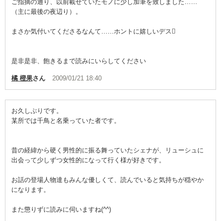
ご指摘の通り、以前載せていたモノに少し加筆を致しました……
（主に最後の夜辺り）。
疲れた時、ほっとしたい時に読むといいかも知れません。
まさか気付いてくださるなんて……ホントに嬉しいデス
是非是非、飽きるまで読みにいらしてください
橘 橙果
さん
2009/01/21 18:40
お久しぶりです。
某所では千鳥と名乗っていた者です。
昔の経緯から硬く男性的に振る舞っていたシェナが、リューシュに
出会って少しずつ女性的になって行く様が好きです。
お話の登場人物達もみんな優しくて、読んでいると気持ちが穏やか
になります。
また懲りずに読みに伺いますね(^^)