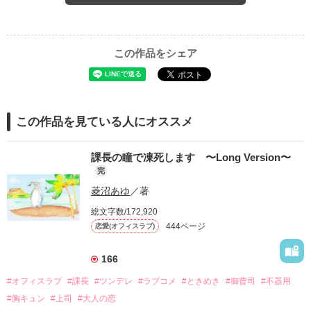
この作品をシェア
この作品を見ている人にオススメ
課長の瞳で凍死します 〜Long Version〜
完
菱沼あゆ
／著
総文字数/172,920
444ページ
恋愛(オフィスラブ)
166
#オフィスラブ
#課長
#ツンデレ
#ラブコメ
#ときめき
#御曹司
#不器用
#胸キュン
#上司
#大人の恋