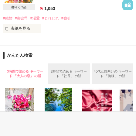
書籍化作品
1,053
作品を読む
#結婚
#御曹司
#溺愛
#じれじれ
#強引
　郊外の小さな保険会社で始まる新しい毎日。

表紙を見る
　私の単調かつシビアな毎日に変化は起こるのか？

*・.+･｡*☆☆・.★･.+･｡*☆☆・.+

　「トマトときゅうり」に続く‘保険会社シリーズ’第２弾です。

有名法律事務所で働く芹花は恋愛に臆病

かんたん検索
恋人を友人に奪われて以来、なかなか次の恋に踏み出せない

　　楽しんで下されば光栄です。

そんなある日、元恋人と友人の結婚披露宴の招待状が届く

披露宴を欠席できない理由を抱える芹花を助けてくれたのは

3時間で読める キーワー
2時間で読める キーワー
40代女性向けの キーワー
有名企業の御曹司である悠生だった

　番外編で稲葉目線「嘘も方便」完結しました。＊現在はホー
ド 「大人の恋」 の話
ド 「社長」 の話
ド 「俺様」 の話
見せかけの恋人を演じ、芹花をとことん甘やかせてくれる悠生
ムページでの公開になってます。すみません。

に

芹花はどんどん惹かれていく……

　2012年7月22日～8月11日　明紫

*・.+･｡*☆☆・.★･.+･｡*☆☆・.+

いつも応援ありがとうございます。

　とろとろレビュー頂きました！ありがとうございます。踊っ
2019年5月書籍化されることになりました。

て喜びました。

こちらは改稿前の作品になります。

　　bikke様

恋愛(純愛)
恋愛(純愛)
恋愛(オフィスラブ)
恋愛(純愛)