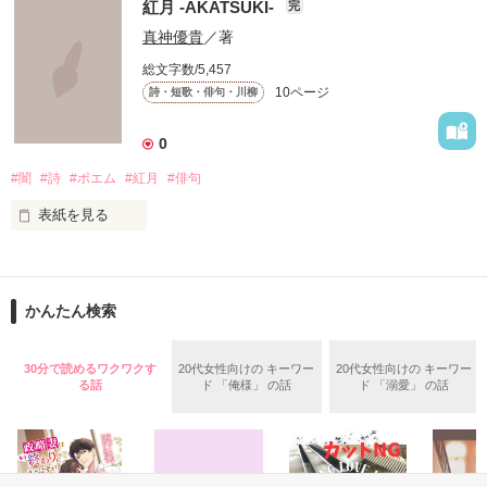
読んでくれた方、感謝

紅月 -AKATSUKI-
完
真神優貴
／著
総文字数/5,457
10ページ
詩・短歌・俳句・川柳
逝かないで……

0
#闇
#詩
#ポエム
#紅月
#俳句
表紙を見る
作品を読む
泣きはらしたキミの瞳に

かんたん検索
冷たいキスを落とそう。

30分で読めるワクワクす
20代女性向けの キーワー
20代女性向けの キーワー
作品を読む
る話
ド 「俺様」 の話
ド 「溺愛」 の話
青白いキミの手に

紅い雫を落とそう。
