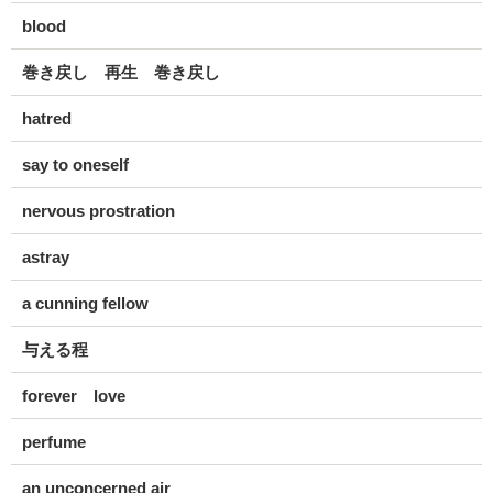
blood
巻き戻し 再生 巻き戻し
hatred
say to oneself
nervous prostration
astray
a cunning fellow
与える程
forever love
perfume
an unconcerned air