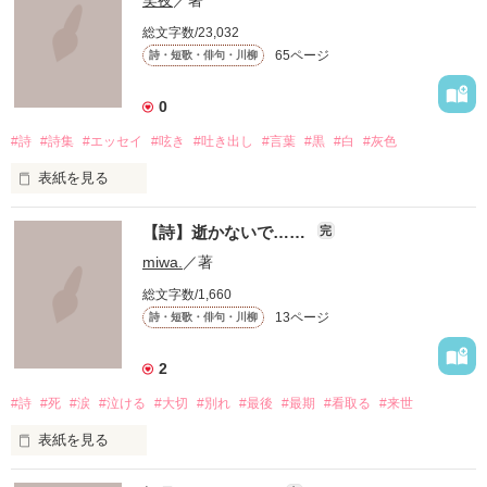
笑夜
／著
総文字数/23,032
65ページ
詩・短歌・俳句・川柳
0
#詩
#詩集
#エッセイ
#呟き
#吐き出し
#言葉
#黒
#白
#灰色
表紙を見る
想いは小さいけれど

【詩】逝かないで……
完
その一粒は限りなく

miwa.
／著
総文字数/1,660
俺には必要なモノだ

13ページ
詩・短歌・俳句・川柳
元はナニモナカッタ

2
だから書く事を経て

#詩
#死
#涙
#泣ける
#大切
#別れ
#最後
#最期
#看取る
#来世
何かを育てるのです

表紙を見る