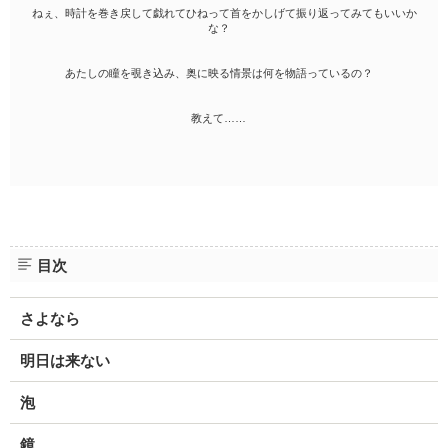
ねぇ、時計を巻き戻して戯れてひねって首をかしげて振り返ってみてもいいか
な？
あたしの瞳を覗き込み、奥に映る情景は何を物語っているの？
教えて……
目次
さよなら
明日は来ない
泡
鏡