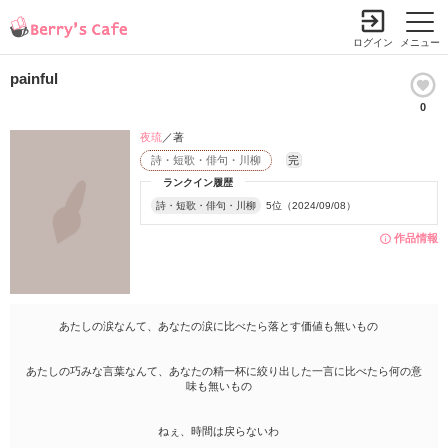
ログイン
メニュー
painful
0
夜琉
／著
詩・短歌・俳句・川柳
完
ランクイン履歴
詩・短歌・俳句・川柳
5位（2024/09/08）
作品情報
あたしの涙なんて、あなたの涙に比べたら落とす価値も無いもの
あたしの巧みな言葉なんて、あなたの精一杯に絞り出した一言に比べたら何の意
味も無いもの
ねぇ、時間は戻らないわ