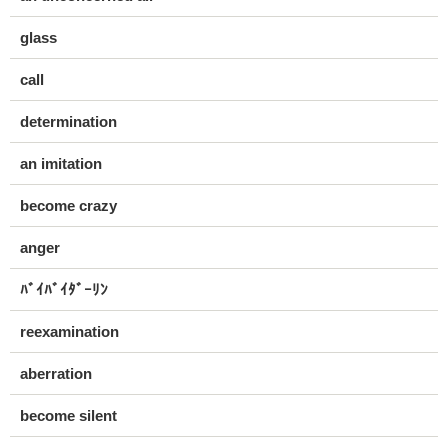
glass
call
determination
an imitation
become crazy
anger
ﾊﾞｲﾊﾞｲﾀﾞｰﾘﾝ
reexamination
aberration
become silent