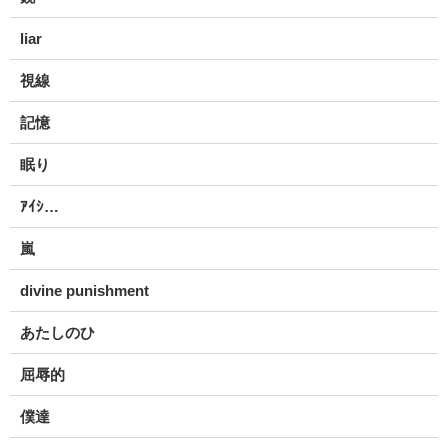
liar
視線
記憶
眠り
ｱｲｼ…
嵐
divine punishment
あたしのひ
屈辱的
僕達