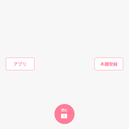
僕は笑いながら

闇に、身を委ねよう。

恋愛(純愛)
ファンタジー
恋愛(純愛)
ファンタ
政略妻はもう終わ
離縁前提の、契約
カットNG、恋は
罪をきせ
りにするはずが、
妻のはずで
OK ～髪フェチ
された聖
冷酷外科医は永久
は？ 〜偽りの令
美容師は失恋女子
書だった
******

溺愛で離さない
嬢は孤独な皇帝の
を放っておけない
のモブキ
田崎くるみ／著
おうぎまちこ（あ
ささゆき細雪／著
鳥花風星
最愛妻になる〜
～
生して溺
きたこまち）／著
ことにな
アプリ
１ページ型完結の、グロテスクな表現が含まれているダークな
ポエム（俳句）です。

もっと見る
執筆日：2011/01/07

かんたん検索の条件を変える
読む
作品を読む