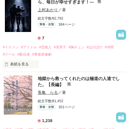
ら、毎日が幸せすぎます！―
完
上村あかり
／著
総文字数/92,792
384ページ
青春・友情
7
#イケメン
#アイドル
#芸能人
#美男子
#胸キュン
#ほのぼの
#仲間
#クール
#配信者
#青春群像劇
表紙を見る
推しは画面の向こうにいるはずだったのに、仕事先で毎日会っ
地獄から救ってくれたのは極道の人達でし
ています。

た。【長編】
完
不器用でも努力を諦めない赤。

兎亀 らる
／著
無口で頼れる黒。

総文字数/81,452
天才肌で笑顔が眩しい白。

301ページ
青春・友情
三人の姿に勇気をもらい、「私も一歩踏み出してみたい」と思
えるようになった。

1,238