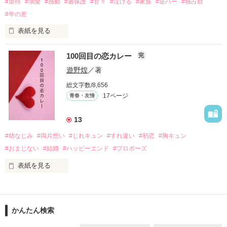
#虐待
#溺愛
#感動
#過保護
#甘々
#泣ける
#家族
#逆ハー
#独占欲
#年の差
　　　恋、友情、夢、そして成長。

　　　　笑って、ときどき泣ける。

表紙を見る
　　　　　　〜青春群像劇〜

100回目の恋カレー
完
｢全部あんたのせいよ｣

『──のせいじゃないよ』

遊野煌
／著
総文字数/8,656
17ページ
青春・友情
｢なんであんたが生きてんのよ｣

作品を読む
『生きていてくれてありがとう』

13
#幼なじみ
#両片想い
#じれキュン
#すれ違い
#初恋
#胸キュン
｢あんたなんか産まなきゃ良かった｣

『産まれてきてくれてありがとう』

#おまじない
#結婚
#ハッピーエンド
#プロポーズ
表紙を見る
｢あんたさえ居なければ·····｣

『ねぇ、恋カレーって知ってる？』

『──が居てくれたから俺たちは·····』

──『ん？　恋カレー？』

かんたん検索
『うん。恋カレーを100回たべたら、好きな人が自分のこと好