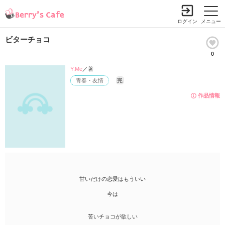
ログイン
メニュー
ビターチョコ
0
Y.Me
／著
青春・友情
完
作品情報
甘いだけの恋愛はもういい
今は
苦いチョコが欲しい