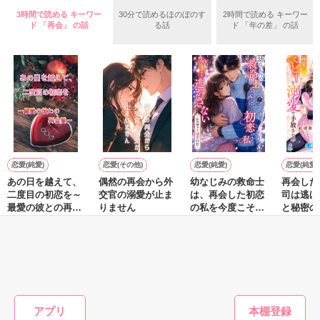
きになっちゃうんだって』

両親から虐待を受け感情を知らない女の子と

3時間で読める キーワー
30分で読めるほのぼのす
2時間で読める キーワー
ド 「再会」 の話
る話
ド 「年の差」 の話
これは好きなアイツに好きだよって言えない、臆病な私の初恋
その女の子に感情を教える極道達との物語。

と恋のおまじないの話。

泣き方も、笑い方も、助けの求め方も、何も知らなかった。

※表紙はフリー素材です。コンテスト用に既存作を改稿しまし
でもみんなが教えてくれた。

た。
恋愛(純愛)
恋愛(その他)
恋愛(純愛)
恋愛(純愛)
作品を読む
あの日を越えて、
偶然の再会から外
幼なじみの救命士
再会した
『"愛してるよ"』

二度目の初恋を～
交官の溺愛が止ま
は、再会した初恋
司は逃げ
最愛の彼との再会
りません
の私を今度こそ逃
と秘密の
愛～
がさない 〜拒否権
溺愛で手
夏目 若葉／著
如月 そら／著
梅津ひなと／著
紅城真琴
なしの溺愛同居〜
～運命な
ないはず
感動のラスト──

もっと見る
かんたん検索の条件を変える
アプリ