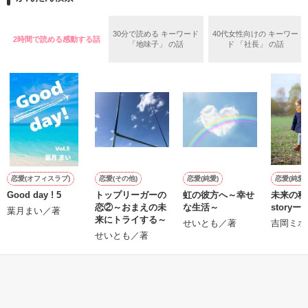
めた、同期で恋人の石垣守（26）がいるのだが、後輩の姫原由
羅（24）との浮気が発覚した上、いつのまにか元カノにされて
いた。

30分で読める キーワード
40代女性向けの キーワー
2時間で読める感動する話
守と由羅から『便利屋雛子』と馬鹿にされ、一人こっそり泣い
「地味子」 の話
ド 「社長」 の話
＊以前、公開していた話の改稿版です＊

ていた雛子に、企画戦略室の上司である雪瀬鷹哉（29）が
『──俺と結婚してくれないか』といきなりプロポーズをしてき
た上、同居まで提案してきて──？

鷹哉『宜しくな、俺の雛子』🦅

雛子『俺の……ひぃ、雛子？！！！』🐥

作品を読む
シゴデキで冷徹な上司が見せる素顔は、なぜか想像以上に甘く
て……🐥💓🦅

恋愛(オフィスラブ)
恋愛(その他)
恋愛(純愛)
恋愛(純愛)
Good day ! 5
トップリーガーの
虹の彼方へ～幸せ
未来の種ー
※表紙も作中使用の画像も全てフリー素材です。

恋②～おまえの未
な生活～
storyー
※執筆期間2026.6.3〜7.20完結です。　

葉月まい／著
来にトライする～
せいとも／著
吉岡ミホ
※他サイトさんにて恋愛トレンド1位でした〜良かったら読ん
せいとも／著
で頂けると嬉しいです。
もっと見る
作品を読む
かんたん検索の条件を変える