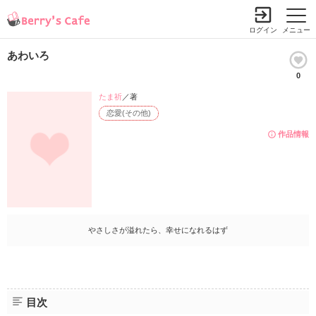
ログイン
メニュー
あわいろ
0
たま祈
／著
恋愛(その他)
作品情報
やさしさが溢れたら、幸せになれるはず
目次