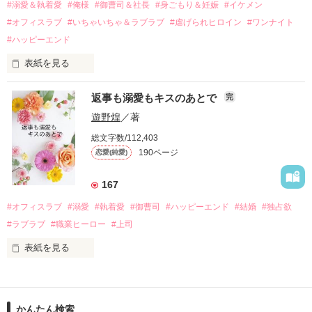
過去の傷から、二度と会いたくないと思っていた哲平に

#溺愛＆執着愛
#俺様
#御曹司＆社長
#身ごもり＆妊娠
#イケメン
運命のような再会を果たす。

#オフィスラブ
#いちゃいちゃ＆ラブラブ
#虐げられヒロイン
#ワンナイト
そして、ひょんなことから

#ハッピーエンド
酔った勢いで一夜を共にしてしまった。

表紙を見る
さらに、美桜が初めてだと知った哲平は

『責任をとる、結婚しよう』と真っ直ぐに告げてきた。

　おかしな噂を流されて前の職場でうまくいかなかった梅田美
戸惑う美桜とは裏腹に、好きという気持ちを隠すことなく

返事も溺愛もキスのあとで
完
桜は、海外で傷心旅行をしていたところ、日本人美青年と出会
甘やかしてくる。

い、酒の勢いもあり一夜限りの関係となる。

遊野煌
／著
　帰国後、美桜は新しい職場でワンナイトした美青年と再会。
そんなある日、哲平は美桜がストーカー被害に

総文字数/112,403
なんと彼の正体は、とある財閥御曹司にも関わらず、一族を離
遭っていることを知る。

190ページ
恋愛(純愛)
れて起業した新進気鋭の実業家、社内でも冷徹だと評判な社長
美桜を守るため、哲平は同居を提案してきて――。

――御影恭司その人だったのだ――！

　なぜか恭司から飼い猫の世話係を命じられた美桜は、猫の世
167
話を口実にしばしば呼び出された上、二人はいわゆる身体だけ
夏木美桜(なつきみお)

#オフィスラブ
#溺愛
#執着愛
#御曹司
#ハッピーエンド
#結婚
#独占欲
✕

#ラブラブ
#職業ヒーロー
#上司
鳴海哲平 (なるみてっぺい)

表紙を見る
作品を読む
止まっていたはずの二人の時間が、再び動き出す。

舞川雛子（26）は大手お菓子メーカー、三日月製菓コーポレー
再会から始まる、溺愛ラブ。

ションの企画戦略室で働いている。

また雛子には2年前から付き合いはじめ、半年前から同棲を始
2026.6.5～2026.7.25

かんたん検索