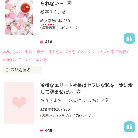
られない～
完
松本ユミ
／著
総文字数/144,360
245ページ
恋愛(純愛)
410
#幼なじみ
#溺愛
#再会
#両片想い
#初恋
#スパダリ
#大人の恋
#御曹司
#独占欲
#ハッピーエンド
表紙を見る
冷徹なエリート社長はセフレな私を一途に愛
して孕ませたい
完
幼なじみの哲平に淡い恋心を抱いていた美桜。

おうぎまちこ（あきたこまち）
／著
しかし、ある出来事をきっかけに二人の関係は壊れてしまう。

総文字数/207,975
関係修復もできないまま、美桜は両親の離婚によって

179ページ
恋愛(オフィスラブ)
引っ越すことになり、哲平とも離れ離れになった。

それから約十二年後。

446