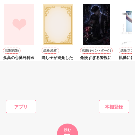
      杏のご主人様。

作品を読む
………だと思ったんだけど！！？

『俺様の命令にそむいたら……どうなるかわかってるな？杏』

そいつは最低なスケベ男だった！！

『うっ…。イエス…マイロード…』

恋愛(純愛)
恋愛(純愛)
恋愛(キケン・ダーク)
恋愛(ラブ
そして思わぬところで再会して――――――？

孤高の心臓外科医
隠し子が発覚した
傲慢すぎる警視に
執拗に愛
は、憎しみの元恋
ら『氷の宝石商』
衛られて愛される
愛して
人を熱情で囲い込
の独占欲に火がつ
SUGAWARA／著
陽瀬 柚
私のこれからの生活、どーなるんでしょう……？

む
きました～5年越
森野じゃむ／著
おがわ環／著
  ♪ひありの新作更新♪

しの執念で見つけ
出され、逃げ場の
今回は、俺様な主と拾われっ子召し使いのsweet×２恋のお話。

もっと見る
ない溺愛で囲い込
＊＊＊＊＊＊＊＊＊＊＊＊＊＊

まれています～
かんたん検索の条件を変える
アプリ
※結構甘々です(>_<)

苦手な方はご遠慮ください。

ひありの書いた小説のキャラ絵が、ホムペで公開中

皆からの投稿も待っています

読む
詳しくは、
