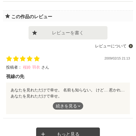
この作品のレビュー
レビューを書く
レビューについて
2009/02/15 21:13
投稿者：
桜鈴 羽衣
さん
視線の先
あなたを見れただけで幸せ。 名前も知らない。 けど… 惹かれていく―… 優しくて温かい雰囲気の作品です 是非読んでみてください(´∀｀＊
あなたを見れただけで幸せ。
続きを見る
名前も知らない。
けど…
惹かれていく―…
もっと見る