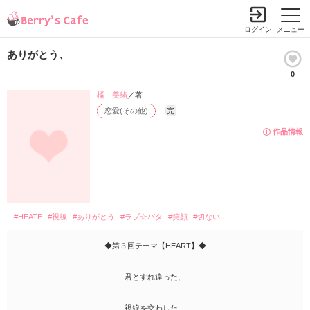
ログイン
メニュー
ありがとう、
0
橘 美緒
／著
恋愛(その他)
完
作品情報
#HEATE
#視線
#ありがとう
#ラブ☆バタ
#笑顔
#切ない
◆第３回テーマ【HEART】◆
君とすれ違った、
視線を交わした、