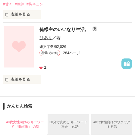
#甘々
#教師
#胸キュン
表紙を見る
『俺の色に染めてやる』

俺様主のいいなり生活。
完
『やっと君に会えた…』

ひあり
／著
＊＊＊＊＊＊＊＊＊＊＊＊＊＊

そう言うあなたに恋をした

総文字数/62,026
284ページ
恋愛(その他)
出会いは突然に。

1
甘くて胸キュン…恋に迷い翻弄される主人公の行く末は？

表紙を見る
不良に絡まれていた私。

１の続編です

  伊藤杏(ｲﾄｳｱﾝ)17才

それを助けてくれたのはアナタだった。

そのままでも楽しめるようにしていますが、１で触れていない
      拾われっ子。

場面を回想シーンとして表現していますので、１を読まれてか
    坂本家の召し使い。

かんたん検索
らの方が、より一層楽しんでいただけると思います

イケメン、長身、スタイルよし、

          ↓

40代女性向けの キーワー
30分で読める キーワード
40代女性向けのワクワク
  坂本湊(ｻｶﾓﾄﾐﾅﾄ)17才

ド 「独占欲」 の話
「再会」 の話
する話
文句なし！！

    坂本財閥の御曹司。
