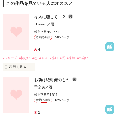
この作品を見ている人にオススメ
キスに恋して…２
完
ｰkumoｰ
／著
総文字数/101,451
446ページ
恋愛(その他)
4
#シリーズ
#切ない
#恋
#キス
#感動
#桜
#束縛
#出会い
表紙を見る
神様…

お前は絶対俺のもの
完
人はなぜ恋をするの？

千奈美
／著
総文字数/34,817
叶わない恋

102ページ
恋愛(その他)
儚く散る恋

1
それなのに
