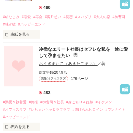
460
#幼なじみ
#溺愛
#再会
#両片想い
#初恋
#スパダリ
#大人の恋
#御曹司
#独占欲
#ハッピーエンド
表紙を見る
冷徹なエリート社長はセフレな私を一途に愛
して孕ませたい
完
幼なじみの哲平に淡い恋心を抱いていた美桜。

おうぎまちこ（あきたこまち）
／著
しかし、ある出来事をきっかけに二人の関係は壊れてしまう。

総文字数/207,975
関係修復もできないまま、美桜は両親の離婚によって

179ページ
恋愛(オフィスラブ)
引っ越すことになり、哲平とも離れ離れになった。

それから約十二年後。

483
過去の傷から、二度と会いたくないと思っていた哲平に

#溺愛＆執着愛
#俺様
#御曹司＆社長
#身ごもり＆妊娠
#イケメン
運命のような再会を果たす。

#オフィスラブ
#いちゃいちゃ＆ラブラブ
#虐げられヒロイン
#ワンナイト
そして、ひょんなことから

#ハッピーエンド
酔った勢いで一夜を共にしてしまった。

表紙を見る
さらに、美桜が初めてだと知った哲平は
