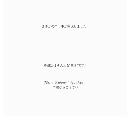
まさかのコラボが実現しました!!
※設定は４人とも“高２”です!!
(話の内容がわからない方は、
本編からどうぞ♪)