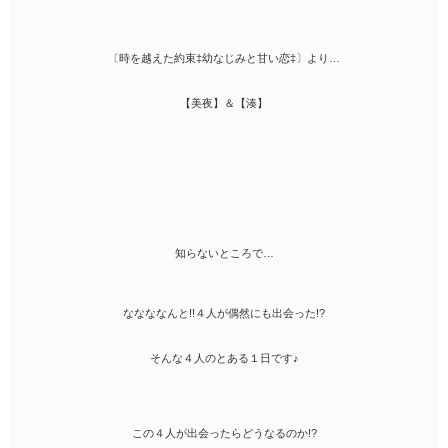
〔時を越えた約束‡幼なじみと甘い恋‡〕より…
【美夜】＆【湊】
知らないところで…
ななななんと!!４人が偶然にも出会った!?
そんな４人のとある１日です♪
この４人が出会ったらどうなるのか!?