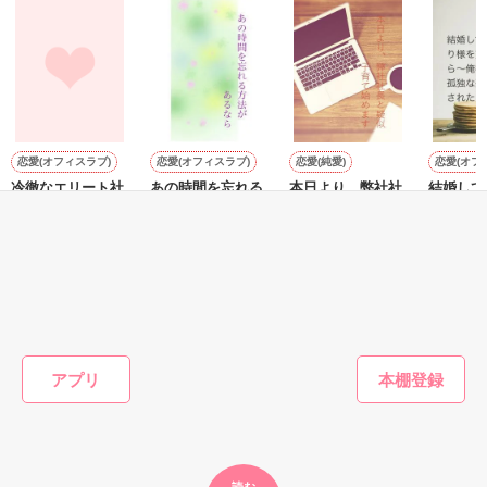
た上、同居まで提案してきて──？

鷹哉『宜しくな、俺の雛子』🦅

雛子『俺の……ひぃ、雛子？！！！』🐥

作品を読む
シゴデキで冷徹な上司が見せる素顔は、なぜか想像以上に甘く
て……🐥💓🦅

恋愛(オフィスラブ)
恋愛(オフィスラブ)
恋愛(純愛)
恋愛(オフ
冷徹なエリート社
あの時間を忘れる
本日より、弊社社
結婚して
※表紙も作中使用の画像も全てフリー素材です。

長はセフレな私を
方法が あるなら
長と疑似子育て始
り様を貫
※執筆期間2026.6.3〜7.20完結です。　

一途に愛して孕ま
めます
ら～俺様
ヤジマ ハルカ／
※他サイトさんにて恋愛トレンド1位でした〜良かったら読ん
せたい
孤独な契
おうぎまちこ（あ
著
蓮美ちま／著
Yabe／
m
で頂けると嬉しいです。
されたい
きたこまち）／著
もっと見る
作品を読む
かんたん検索の条件を変える
アプリ
読む