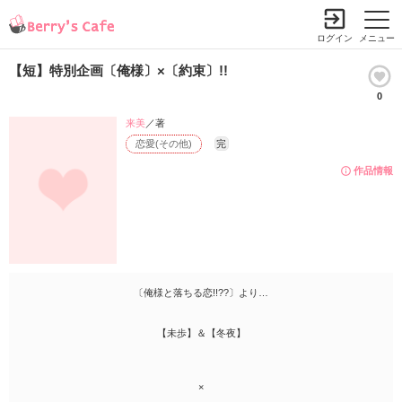
ログイン
メニュー
【短】特別企画〔俺様〕×〔約束〕!!
0
来美
／著
恋愛(その他)
完
作品情報
〔俺様と落ちる恋!!??〕より…
【未歩】＆【冬夜】
×