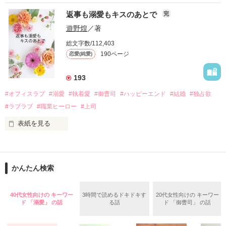
『責任をとる、結婚しよう』と真っ直ぐに告げてきた。

　おかしな噂を流されて前の職場でうまくいかなかった梅田美
戸惑う美桜とは裏腹に、好きという気持ちを隠すことなく

返事も溺愛もキスのあとで
完
桜は、海外で傷心旅行をしていたところ、日本人美青年と出会
甘やかしてくる。

い、酒の勢いもあり一夜限りの関係となる。

遊野煌
／著
　帰国後、美桜は新しい職場でワンナイトした美青年と再会。
そんなある日、哲平は美桜がストーカー被害に

総文字数/112,403
なんと彼の正体は、とある財閥御曹司にも関わらず、一族を離
遭っていることを知る。

190ページ
恋愛(純愛)
れて起業した新進気鋭の実業家、社内でも冷徹だと評判な社長
美桜を守るため、哲平は同居を提案してきて――。

――御影恭司その人だったのだ――！

　なぜか恭司から飼い猫の世話係を命じられた美桜は、猫の世
193
話を口実にしばしば呼び出された上、二人はいわゆる身体だけ
夏木美桜(なつきみお)

#オフィスラブ
#溺愛
#執着愛
#御曹司
#ハッピーエンド
#結婚
#独占欲
✕

#ラブラブ
#職業ヒーロー
#上司
鳴海哲平 (なるみてっぺい)

表紙を見る
作品を読む
止まっていたはずの二人の時間が、再び動き出す。

舞川雛子（26）は大手お菓子メーカー、三日月製菓コーポレー
再会から始まる、溺愛ラブ。

ションの企画戦略室で働いている。

また雛子には2年前から付き合いはじめ、半年前から同棲を始
2026.6.5～2026.7.25

かんたん検索
めた、同期で恋人の石垣守（26）がいるのだが、後輩の姫原由
羅（24）との浮気が発覚した上、いつのまにか元カノにされて
いた。

40代女性向けの キーワー
3時間で読めるドキドキす
20代女性向けの キーワー
守と由羅から『便利屋雛子』と馬鹿にされ、一人こっそり泣い
ド 「溺愛」 の話
る話
ド 「御曹司」 の話
＊以前、公開していた話の改稿版です＊

ていた雛子に、企画戦略室の上司である雪瀬鷹哉（29）が
『──俺と結婚してくれないか』といきなりプロポーズをしてき