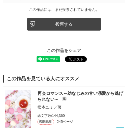
この作品には、まだ投票されていません。
投票する
この作品をシェア
この作品を見ている人にオススメ
再会ロマンス～幼なじみの甘い溺愛から逃げ
られない～
完
松本ユミ
／著
総文字数/144,360
245ページ
恋愛(純愛)