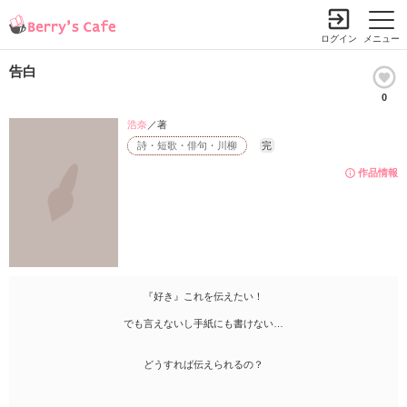
ログイン
メニュー
告白
0
浩奈
／著
詩・短歌・俳句・川柳
完
作品情報
『好き』これを伝えたい！
でも言えないし手紙にも書けない…
どうすれば伝えられるの？