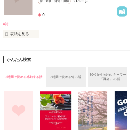
21ページ
詩・短歌・俳句・川柳
作品を読む
0
皆さんが持ってる

#詩
画像や有名なマンガの

セリフなどもあるので

表紙を見る
読みながら

不定期に詩を書いていきます。

当ててみて下さい☆

かんたん検索
*｡ﾟ+*｡ﾟ+*｡ﾟ+*｡ﾟ+*｡ﾟ+*｡ﾟ+*

よかったら覗いてみてください。

30代女性向けの キーワー
3時間で読める感動する話
3時間で読める怖い話
私の考えたのも

ド 「再会」 の話
ありますので

何かに必要になったら

稚拙な詩集になるかもしれませんが、

参考として

見てくださるのら

とても光栄です(^O^)

その辺りは温かい目でご覧頂けると嬉しいです。
是非みてください☆☆
