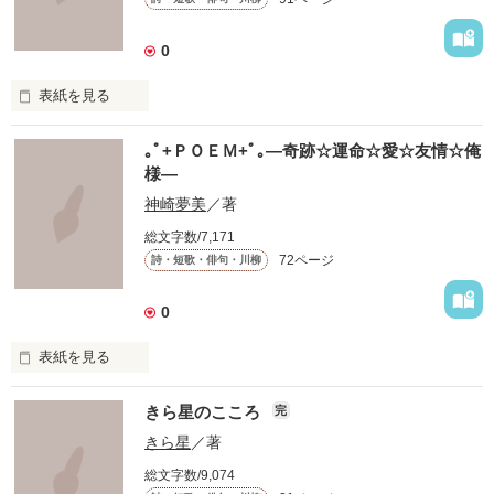
0
表紙を見る
　このせかいにいる

｡ﾟ+ＰＯＥＭ+ﾟ｡―奇跡☆運命☆愛☆友情☆俺
　たくさんのきみへ

様―
　たくさんの気持ちと思い出を､､､

神崎夢美
／著
総文字数/7,171
 これは短歌です

72ページ
詩・短歌・俳句・川柳
 限られた字数のなかであるときふとあふれた気持ちを表現しま
した。

 これを呼んでなにか感じてもらえるなら幸いです。

0
 もしこの短歌を気に入ってくださったのなら投票よろしくおね
表紙を見る
がいします。

いろんな

 一応完結になっていますが、まだまだ更新します

きら星のこころ
完
アクレコ×ＰＯＥＭ

きら星
／著
、
総文字数/9,074
集めました。
