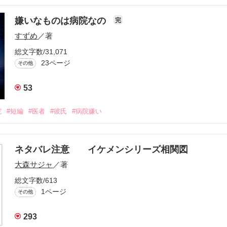
嫌いなものは病院なの
完
すずめ
／著
総文字数/31,071
23ページ
その他
53
院
#短編
#医者
#彼氏
#病院嫌い
ネタバレ注意 イケメンシリーズ相関図
大森サジャ
／著
総文字数/613
1ページ
その他
293