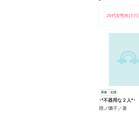
ユウは悲しく微
20代女性向け
不倫　教師との
悩み傷つき　精
「俺なら　亜恋を
泣かせたりしな
愛斗はまっすぐ
ユウと愛斗の間で
揺れ動く　私は

青春・友情
･*不器用な２人*･
再び涙恋の魔法
雨ノ囃子／著
運命の再会を選
ユウとの永遠の
　　＝＝＝＝＝