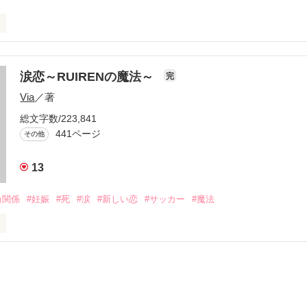
ズ相関図



涙恋～RUIRENの魔法～
完
Via
／著
役立てばと思います
総文字数/223,841
441ページ
その他
作品を読む
13
角関係
#妊娠
#死
#涙
#新しい恋
#サッカー
#魔法
＝＝＝＝＝

から

で…ゴメン…」
