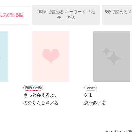
笑む・・・・

1時間で読める キーワード 「社
5分で読める 
の元気が出る話
長」 の話
禁断の愛

一杯愛した人



いのに…」

私を見る。



恋愛(その他)
その他
きっと会えるよ。
6+1
にかけられ

ののりんご＠／著
悠☆鈴／著
んだ………

別れに向かって……

かんたん検索
＝＝＝＝＝
