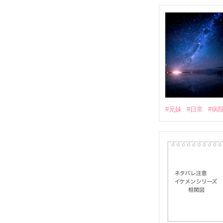
#兄妹
#日常
#病