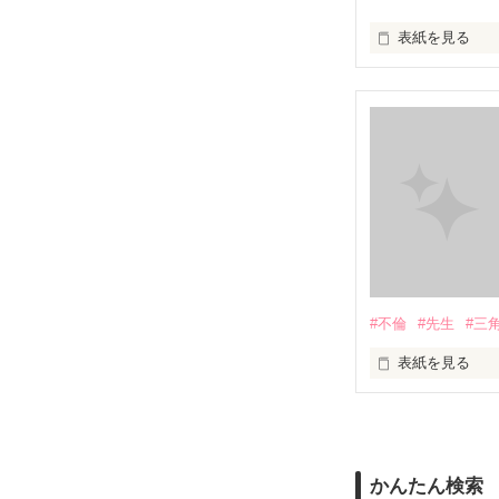
表紙を見る
イケメンシリー
第一弾から第十弾
作品を読むのに
#不倫
#先生
#三
表紙を見る
＝＝＝＝＝＝＝
「俺と出会って
泣かせてばかり
かんたん検索