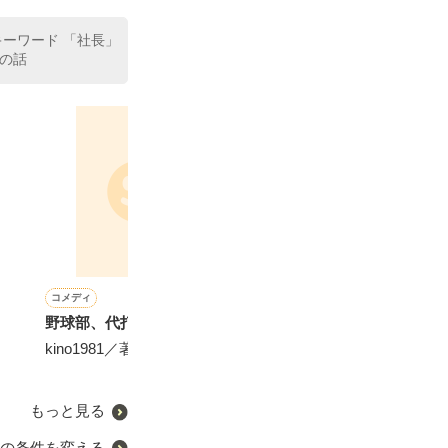
キーワード 「社長」
の話
コメディ
恋愛(ラブコメ)
詩・短歌・俳句・川柳
恋愛(オフィスラブ)
野球部、代打中村の恋
蜜別居？(2年振りに逢った
イジメッ子のキミへ。
君色ロマンス～
旦那は隣に住んでました！
い恋の罠～
kino1981／著
心樺／著
浮気相手と一緒じゃなくて
松本ユミ／著
良かったです！)
珠雪／著
もっと見る
の条件を変える