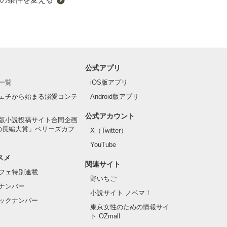
公式アプリ
一覧
iOS版アプリ
ェチから始まる溺愛コンテ
Android版アプリ
公式アカウント
版小説投稿サイト合同企画
の長編大賞」ベリーズカフ
X（Twitter）
YouTube
スメ
関連サイト
フェ特別連載
野いちご
ナンバー
小説サイト ノベマ！
ックナンバー
東京女性のための情報サイ
ト OZmall