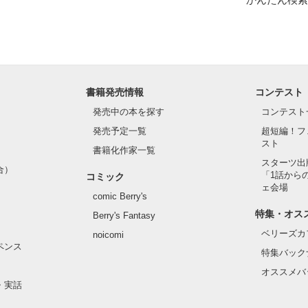
作品を読む
書籍発売情報
コンテスト
発売中の本を探す
コンテスト
発売予定一覧
超短編！フ
スト
書籍化作家一覧
スターツ出
合）
「1話から
コミック
ェ会場
comic Berry's
特集・オス
Berry's Fantasy
ベリーズカ
noicomi
ペンス
特集バック
オススメバ
・実話