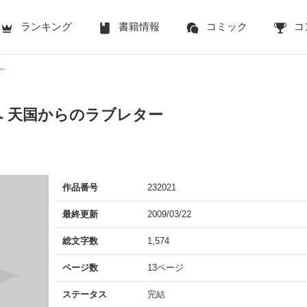
ランキング
書籍情報
コミック
コ
ー
へ 天国からのラブレター
作品番号
232021
最終更新
2009/03/22
総文字数
1,574
ページ数
13ページ
ステータス
完結