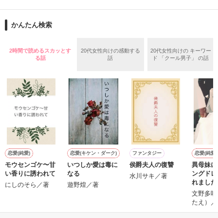
舞川雛子（26）は大手お菓子メーカー、三日月製菓コーポレー
再会から始まる、溺愛ラブ。

ションの企画戦略室で働いている。

また雛子には2年前から付き合いはじめ、半年前から同棲を始
2026.6.5～2026.7.25

かんたん検索
めた、同期で恋人の石垣守（26）がいるのだが、後輩の姫原由
羅（24）との浮気が発覚した上、いつのまにか元カノにされて
いた。

2時間で読めるスカッとす
20代女性向けの感動する
20代女性向けの キーワー
守と由羅から『便利屋雛子』と馬鹿にされ、一人こっそり泣い
る話
話
ド 「クール男子」 の話
＊以前、公開していた話の改稿版です＊

ていた雛子に、企画戦略室の上司である雪瀬鷹哉（29）が
『──俺と結婚してくれないか』といきなりプロポーズをしてき
た上、同居まで提案してきて──？

鷹哉『宜しくな、俺の雛子』🦅

雛子『俺の……ひぃ、雛子？！！！』🐥

作品を読む
シゴデキで冷徹な上司が見せる素顔は、なぜか想像以上に甘く
て……🐥💓🦅

恋愛(純愛)
恋愛(キケン・ダーク)
ファンタジー
恋愛(純愛)
モウセンゴケ〜甘
いつしか愛は毒に
侯爵夫人の復讐
異母妹に
※表紙も作中使用の画像も全てフリー素材です。

い香りに誘われて
なる
ングドレ
※執筆期間2026.6.3〜7.20完結です。　

水川サキ／著
れました
にしのそら／著
遊野煌／著
※他サイトさんにて恋愛トレンド1位でした〜良かったら読ん
に大切な
文野多咲
で頂けると嬉しいです。
触ること
たえ）／
せん。