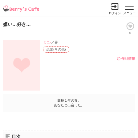
ログイン
メニュー
嫌い…好き…
0
ミニ-
／著
恋愛(その他)
作品情報
高校１年の春。
あなたと出会った。
目次