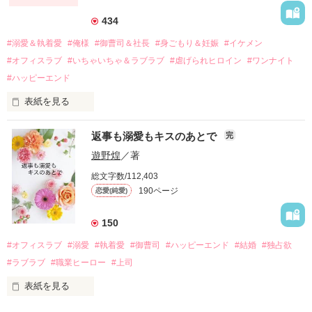
それから約十二年後。

434
過去の傷から、二度と会いたくないと思っていた哲平に

#溺愛＆執着愛
#俺様
#御曹司＆社長
#身ごもり＆妊娠
#イケメン
運命のような再会を果たす。

#オフィスラブ
#いちゃいちゃ＆ラブラブ
#虐げられヒロイン
#ワンナイト
そして、ひょんなことから

#ハッピーエンド
酔った勢いで一夜を共にしてしまった。

表紙を見る
さらに、美桜が初めてだと知った哲平は

『責任をとる、結婚しよう』と真っ直ぐに告げてきた。

　おかしな噂を流されて前の職場でうまくいかなかった梅田美
戸惑う美桜とは裏腹に、好きという気持ちを隠すことなく

返事も溺愛もキスのあとで
完
桜は、海外で傷心旅行をしていたところ、日本人美青年と出会
甘やかしてくる。

い、酒の勢いもあり一夜限りの関係となる。

遊野煌
／著
　帰国後、美桜は新しい職場でワンナイトした美青年と再会。
そんなある日、哲平は美桜がストーカー被害に

総文字数/112,403
なんと彼の正体は、とある財閥御曹司にも関わらず、一族を離
遭っていることを知る。

190ページ
恋愛(純愛)
れて起業した新進気鋭の実業家、社内でも冷徹だと評判な社長
美桜を守るため、哲平は同居を提案してきて――。

――御影恭司その人だったのだ――！

　なぜか恭司から飼い猫の世話係を命じられた美桜は、猫の世
150
話を口実にしばしば呼び出された上、二人はいわゆる身体だけ
夏木美桜(なつきみお)

#オフィスラブ
#溺愛
#執着愛
#御曹司
#ハッピーエンド
#結婚
#独占欲
✕

#ラブラブ
#職業ヒーロー
#上司
鳴海哲平 (なるみてっぺい)

表紙を見る
作品を読む
止まっていたはずの二人の時間が、再び動き出す。
