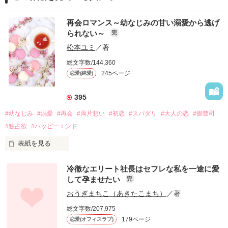
再会ロマンス～幼なじみの甘い溺愛から逃げ
られない～
完
松本ユミ
／著
総文字数/144,360
245ページ
恋愛(純愛)
395
#幼なじみ
#溺愛
#再会
#両片想い
#初恋
#スパダリ
#大人の恋
#御曹司
#独占欲
#ハッピーエンド
表紙を見る
冷徹なエリート社長はセフレな私を一途に愛
して孕ませたい
完
幼なじみの哲平に淡い恋心を抱いていた美桜。

おうぎまちこ（あきたこまち）
／著
しかし、ある出来事をきっかけに二人の関係は壊れてしまう。

総文字数/207,975
関係修復もできないまま、美桜は両親の離婚によって

179ページ
恋愛(オフィスラブ)
引っ越すことになり、哲平とも離れ離れになった。
