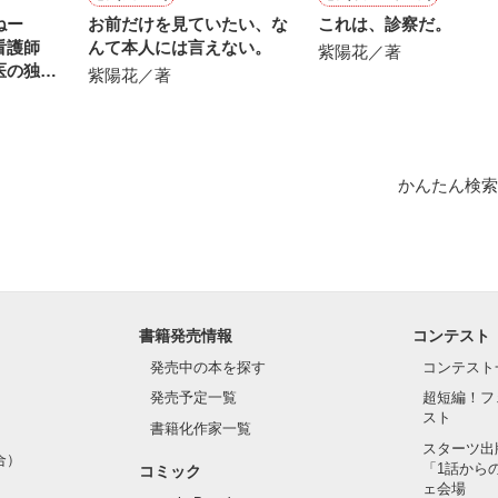
ねー
お前だけを見ていたい、な
これは、診察だ。
看護師
んて本人には言えない。
紫陽花／著
医の独占
紫陽花／著
〜
がした

かんたん検索
書籍発売情報
コンテスト
発売中の本を探す
コンテスト
発売予定一覧
超短編！フ
スト
書籍化作家一覧
スターツ出
合）
「1話から
作品を読む
コミック
ェ会場