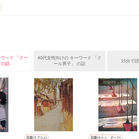
作品を読む
作品を読む
して

ーワード 「クー
40代女性向けの キーワード 「ク
15分で
 の話
ール男子」 の話
していた

恋愛(ラブコメ)
恋愛(キケン・ダーク)