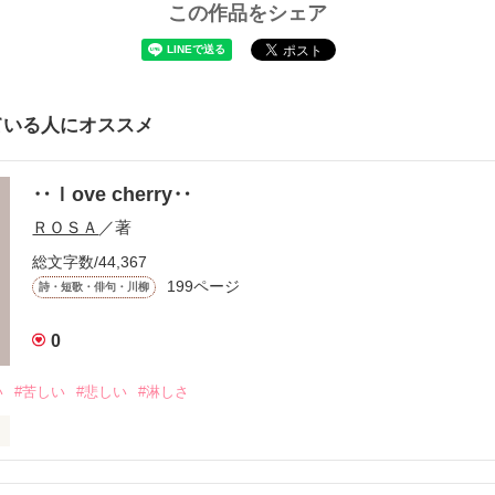
この作品をシェア
ている人にオススメ
‥ｌove cherry‥
ＲＯＳＡ
／著
総文字数/44,367
199ページ
詩・短歌・俳句・川柳
0
い
#苦しい
#悲しい
#淋しさ
のない
