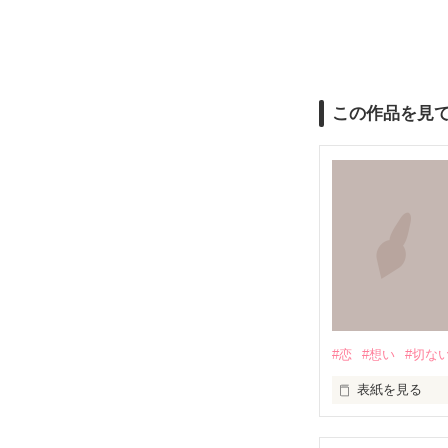
この作品を見
#恋
#想い
#切な
表紙を見る
満たされること