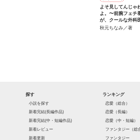
よそ見してんじゃ
よ。〜前腕フェチ
が、クールな外科
やっと君との

愛に捕まりました
秋元ちなみ／著
約束を守れる気
探す
ランキング
小説を探す
恋愛（総合）
新着完結(長編作品)
恋愛（長編）
新着完結(中・短編作品)
恋愛（中・短編）
新着レビュー
ファンタジー（総
新着更新
ファンタジー