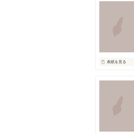
この胸の奥深く

絶えず支配し続
叫ぶ絶望

たしかなものは

表紙を見る
ただひとつ

いつか辿り着け
『知らずに』

知らずに歩いて
道は、遠く
