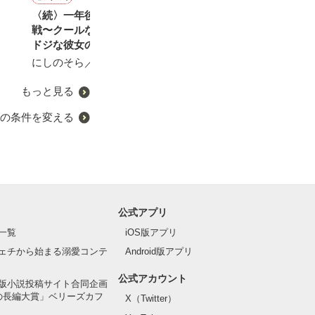
〈続〉一年後 恋の攻防
情炎の花〜その瞳に囚われ
クールな御曹司の溺愛は初
クールな御曹司
戦〜クールな彼とちょっと
て〜
恋妻限定～愛が溢れたのは
女を逃さない〜
ドジな彼女の攻防戦〜
君のせい～
大森サジャ／著
大森サジャ／著
にしのそら／著
滝井みらん／著
もっと見る
の条件を変える
公式アプリ
一覧
iOS版アプリ
ェチから始まる溺愛コンテ
Android版アプリ
公式アカウント
版小説投稿サイト合同企画
の長編大賞」ベリーズカフ
X（Twitter）