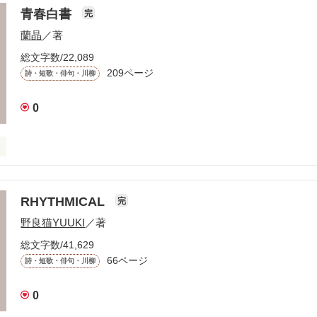
青春白書
完
蘭晶
／著
けては

総文字数/22,089
209ページ
詩・短歌・俳句・川柳
0
るまで

RHYTHMICAL
完
野良猫YUUKI
／著
総文字数/41,629
66ページ
詩・短歌・俳句・川柳
きた

0