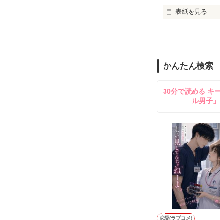
表紙を見る
道は、浅く

作者の考えた詩
かんたん検索
無知を振りかざ
30分で読める キ
ル男子」
嘘つきな私は

もがいたふりを
知っていく度に

恋愛(ラブコメ)