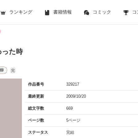
ランキング
書籍情報
コミック
コ
時
わった時
柳
完
作品番号
329217
最終更新
2009/10/20
総文字数
669
ページ数
5ページ
ステータス
完結