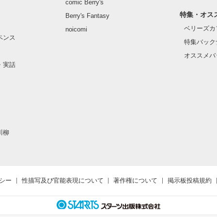
comic Berry's
特集・オス
Berry's Fantasy
ベリーズカ
noicomi
ペンス
特集バック
オススメバ
・実話
川柳
シー
性描写及び官能表現について
著作権について
掲示板投稿規約