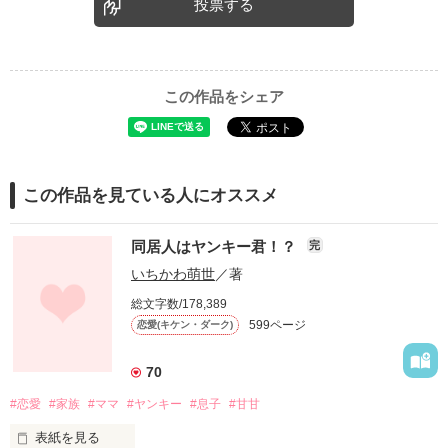
投票する
この作品をシェア
この作品を見ている人にオススメ
同居人はヤンキー君！？
完
いちかわ萌世
／著
総文字数/178,389
599ページ
恋愛(キケン・ダーク)
70
#恋愛
#家族
#ママ
#ヤンキー
#息子
#甘甘
表紙を見る