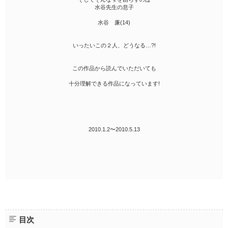
水谷先生の息子
水谷 廉(14)
いったいこの２人、どうなる…?!
この作品から読んでいただいても
十分理解できる作品になっています!
2010.1.2〜2010.5.13
目次