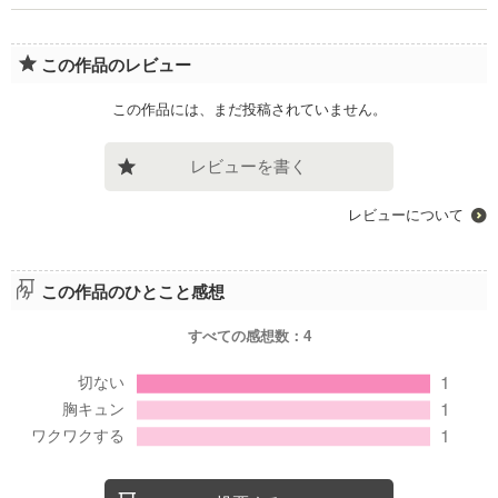
この作品のレビュー
この作品には、まだ投稿されていません。
レビューを書く
レビューについて
この作品のひとこと感想
すべての感想数：
4