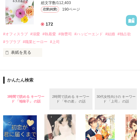
そんなある日、哲平は美桜がストーカー被害に

総文字数/112,403
なんと彼の正体は、とある財閥御曹司にも関わらず、一族を離
遭っていることを知る。

190ページ
恋愛(純愛)
れて起業した新進気鋭の実業家、社内でも冷徹だと評判な社長
美桜を守るため、哲平は同居を提案してきて――。

――御影恭司その人だったのだ――！

　なぜか恭司から飼い猫の世話係を命じられた美桜は、猫の世
172
話を口実にしばしば呼び出された上、二人はいわゆる身体だけ
夏木美桜(なつきみお)

#オフィスラブ
#溺愛
#執着愛
#御曹司
#ハッピーエンド
#結婚
#独占欲
✕

#ラブラブ
#職業ヒーロー
#上司
鳴海哲平 (なるみてっぺい)

表紙を見る
作品を読む
止まっていたはずの二人の時間が、再び動き出す。

舞川雛子（26）は大手お菓子メーカー、三日月製菓コーポレー
再会から始まる、溺愛ラブ。

ションの企画戦略室で働いている。

また雛子には2年前から付き合いはじめ、半年前から同棲を始
2026.6.5～2026.7.25

かんたん検索
めた、同期で恋人の石垣守（26）がいるのだが、後輩の姫原由
羅（24）との浮気が発覚した上、いつのまにか元カノにされて
いた。

3時間で読める キーワー
2時間で読める キーワー
30代女性向けの キーワー
守と由羅から『便利屋雛子』と馬鹿にされ、一人こっそり泣い
ド 「地味子」 の話
ド 「年の差」 の話
ド 「上司」 の話
＊以前、公開していた話の改稿版です＊

ていた雛子に、企画戦略室の上司である雪瀬鷹哉（29）が
『──俺と結婚してくれないか』といきなりプロポーズをしてき
た上、同居まで提案してきて──？

鷹哉『宜しくな、俺の雛子』🦅

雛子『俺の……ひぃ、雛子？！！！』🐥
