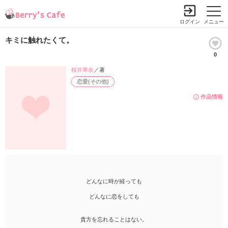
ログイン
メニュー
キミに触れたくて。
0
桜井華奈
／著
恋愛(その他)
作品情報
どんなに時が経っても
どんなに恋をしても
貴方を忘れることはない。