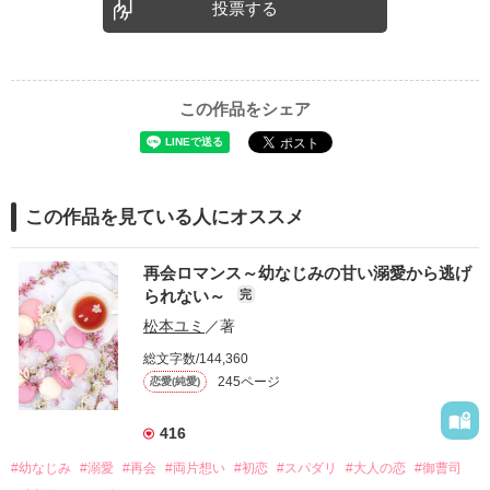
投票する
この作品をシェア
この作品を見ている人にオススメ
再会ロマンス～幼なじみの甘い溺愛から逃げ
られない～
完
松本ユミ
／著
総文字数/144,360
245ページ
恋愛(純愛)
416
#幼なじみ
#溺愛
#再会
#両片想い
#初恋
#スパダリ
#大人の恋
#御曹司