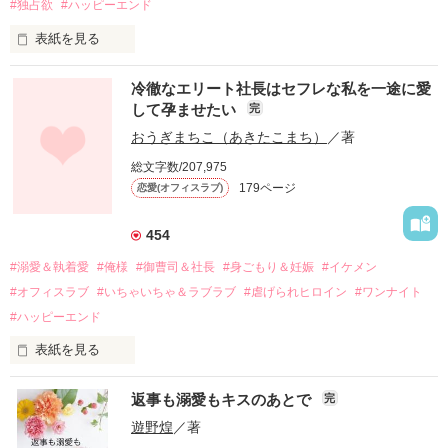
#独占欲
#ハッピーエンド
表紙を見る
冷徹なエリート社長はセフレな私を一途に愛
して孕ませたい
完
幼なじみの哲平に淡い恋心を抱いていた美桜。

おうぎまちこ（あきたこまち）
／著
しかし、ある出来事をきっかけに二人の関係は壊れてしまう。

総文字数/207,975
関係修復もできないまま、美桜は両親の離婚によって

179ページ
恋愛(オフィスラブ)
引っ越すことになり、哲平とも離れ離れになった。

それから約十二年後。

454
過去の傷から、二度と会いたくないと思っていた哲平に

#溺愛＆執着愛
#俺様
#御曹司＆社長
#身ごもり＆妊娠
#イケメン
運命のような再会を果たす。

#オフィスラブ
#いちゃいちゃ＆ラブラブ
#虐げられヒロイン
#ワンナイト
そして、ひょんなことから

#ハッピーエンド
酔った勢いで一夜を共にしてしまった。

表紙を見る
さらに、美桜が初めてだと知った哲平は

『責任をとる、結婚しよう』と真っ直ぐに告げてきた。

　おかしな噂を流されて前の職場でうまくいかなかった梅田美
戸惑う美桜とは裏腹に、好きという気持ちを隠すことなく

返事も溺愛もキスのあとで
完
桜は、海外で傷心旅行をしていたところ、日本人美青年と出会
甘やかしてくる。

い、酒の勢いもあり一夜限りの関係となる。

遊野煌
／著
　帰国後、美桜は新しい職場でワンナイトした美青年と再会。