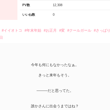
PV数
12,308
いいね数
0
#イイオトコ
#年末年始
#お正月
#変
#クールガール
#さっぱ
日
今年も何にもなかったなぁ。
きっと来年もそう。
―――だと思ってた。
誰かさんに出会うまではね？