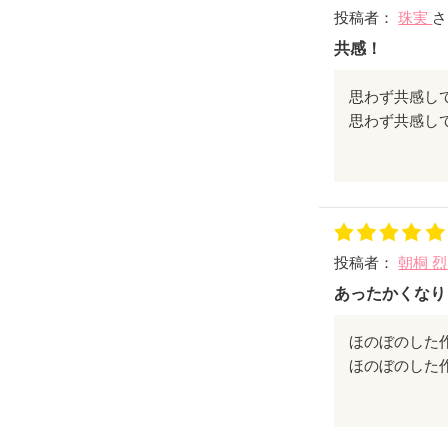
投稿者：
珠実
さ
共感！
思わず共感し
恋の始まりを
いかがですか
さぁココアを
続編【チョコ
投稿者：
朝桐 
お供にぜひご
あったかくなり
ほのぼのした
主人公みたい
ココアが飲み