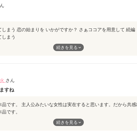
ん
てしまう
続きを見る
？
用意して
より甘いもの】を
烈火
さん
賞味下さい！
ますね
作品です。
な女性は実在すると思います。だから共感出来る人も居るのでは？
続きを見る
たくなりました。