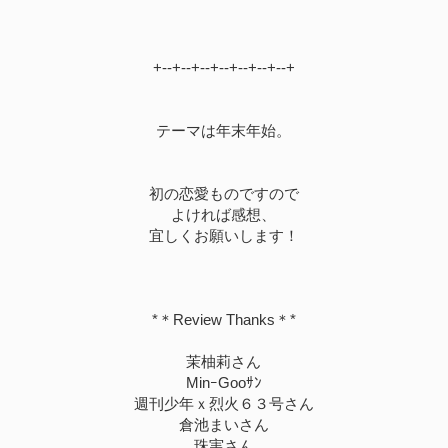
+--+--+--+--+--+--+--+
テーマは年末年始。
初の恋愛ものですので
よければ感想、
宜しくお願いします！
*＊Review Thanks＊*
茉柚莉さん
MinｰGooｻﾝ
週刊少年ｘ烈火６３号さん
倉池まいさん
珠実さん