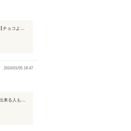
思わず共感してしまう 恋の始まりを いかがですか？ さぁココアを用意して 続編【チョコより甘いもの】を お供にぜひご賞味下さい！
2010/01/05 18:47
ほのぼのした作品です。 主人公みたいな女性は実在すると思います。だから共感出来る人も居るのでは？ ココアが飲みたくなりました。