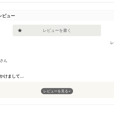
レビュー
レビューを書く
レ
さん
かけまして…
と彼との出会い。
レビューを見る
手に結びつけてるだけかもしれませんが、とても暖かな気持ちにな
、憧れます。