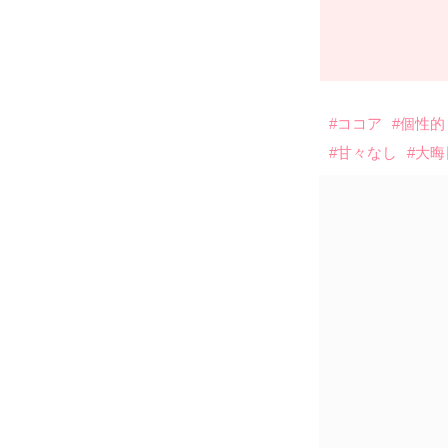
#ココア
#個性的
#甘々なし
#大晦