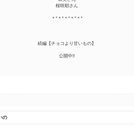
桜咲耶さん
＊*＊*＊*＊*＊*
続編【チョコより甘いもの】
公開中!!
いの