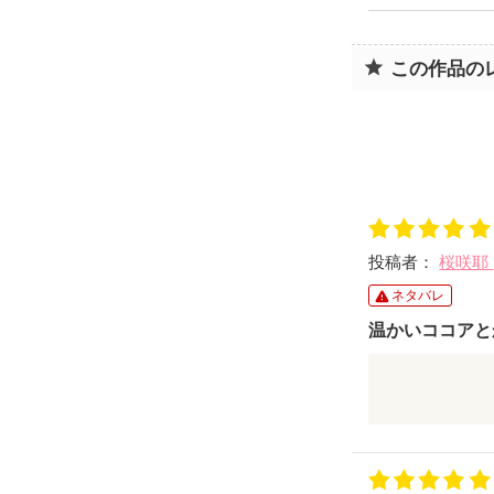
この作品の
投稿者：
桜咲耶
ネタバレ
温かいココアと
温かいココア
なんだか、勝
こんな出会い