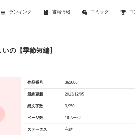
ランキング
書籍情報
コミック
コ
しいの【季節短編】
作品番号
361606
最終更新
2013/12/05
総文字数
3,950
ページ数
18ページ
ステータス
完結