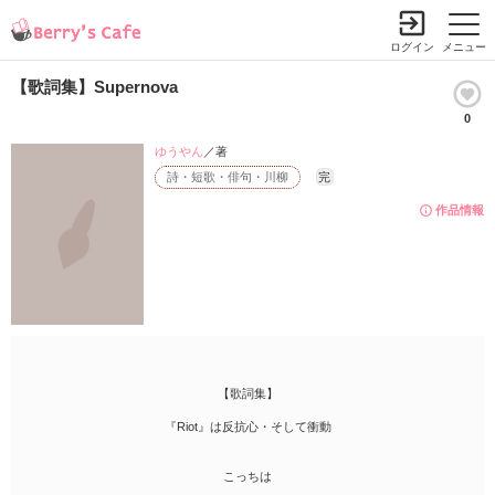
ログイン
メニュー
【歌詞集】Supernova
0
ゆうやん
／著
詩・短歌・俳句・川柳
完
作品情報
【歌詞集】
『Riot』は反抗心・そして衝動
こっちは