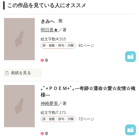
この作品を見ている人にオススメ
きみへ
完
明日香★
／著
総文字数/4,515
91ページ
詩・短歌・俳句・川柳
0
表紙を見る
　このせかいにいる

｡ﾟ+ＰＯＥＭ+ﾟ｡―奇跡☆運命☆愛☆友情☆俺
　たくさんのきみへ

様―
　たくさんの気持ちと思い出を､､､

神崎夢美
／著
総文字数/7,171
 これは短歌です

72ページ
詩・短歌・俳句・川柳
 限られた字数のなかであるときふとあふれた気持ちを表現しま
した。

 これを呼んでなにか感じてもらえるなら幸いです。

0