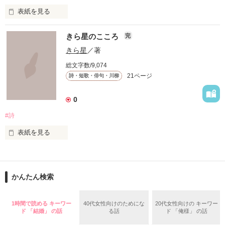
 もしこの短歌を気に入ってくださったのなら投票よろしくおね
表紙を見る
がいします。

いろんな

 一応完結になっていますが、まだまだ更新します

きら星のこころ
完
アクレコ×ＰＯＥＭ

きら星
／著
、
総文字数/9,074
集めました。

21ページ
詩・短歌・俳句・川柳
作品を読む
0
皆さんが持ってる

#詩
画像や有名なマンガの

セリフなどもあるので

表紙を見る
読みながら

不定期に詩を書いていきます。

当ててみて下さい☆

かんたん検索
*｡ﾟ+*｡ﾟ+*｡ﾟ+*｡ﾟ+*｡ﾟ+*｡ﾟ+*

よかったら覗いてみてください。

1時間で読める キーワー
40代女性向けのためにな
20代女性向けの キーワー
私の考えたのも

ド 「結婚」 の話
る話
ド 「俺様」 の話
ありますので
