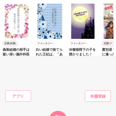
何かに必要になったら

稚拙な詩集になるかもしれませんが、

参考として

見てくださるのら

とても光栄です(^O^)

その辺りは温かい目でご覧頂けると嬉しいです。
是非みてください☆☆

*｡+*｡+*+*｡｡*+｡*゜*+｡+*

作品を読む
恋愛(純愛)
ファンタジー
ファンタジー
恋愛(ラブ
偽装結婚の相手は
白い結婚で捨てら
冷徹狼陛下の子を
蜜別居？
２０１１

疑い深い脳外科医
れた王妃は、「あ
授かりました！
に逢った
最終更新４/２４ 

でした
なたのために王に
に住んで
せいとも／著
なります」と言っ
浮気相手
惣領莉沙／著
坂井ひなぎ／著
珠雪／著
Ｐ.１９～２６
た義弟の手を取る
ゃなくて
です！)
もっと見る
作品を読む
かんたん検索の条件を変える
アプリ