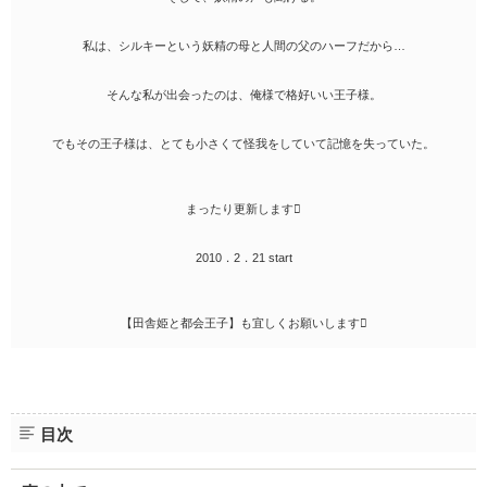
私は、シルキーという妖精の母と人間の父のハーフだから…
そんな私が出会ったのは、俺様で格好いい王子様。
でもその王子様は、とても小さくて怪我をしていて記憶を失っていた。
まったり更新します
2010．2．21 start
【田舎姫と都会王子】も宜しくお願いします
目次