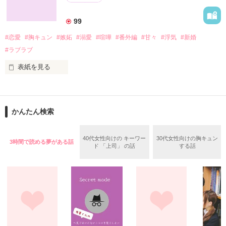
ない」

99
「だって決めたんです……私は、この命もこの体もあなたに捧
げるって」

#恋愛
#胸キュン
#嫉妬
#溺愛
#喧嘩
#番外編
#甘々
#浮気
#新婚
君は一体誰のモノ？

#ラブラブ
だから、許して

表紙を見る
「きっと後悔する」

～全国最強暴走族総長～

「あなたが？」

偽りの結婚を経て真の妃となった

【シェイリーン】

かんたん検索
それはどちらの話なの？

神埼海斗【ｶﾝｻﾞｷｶｲﾄ】

表紙公開　2018.12.12

愛する妃を二度と失わないと誓った

「……可愛すぎ」

40代女性向けの キーワー
30代女性向けの胸キュン
2018.12.21～2019.3.1

3時間で読める夢がある話
【ラルフ】

ド 「上司」 の話
する話
☆ばんび★さん　チャマさん　レビューありがとうございま
×

す！

シェイリーンの親友

【アリア】

・。*・。*・。*・。*・。*・。*・。*・。*・。*・。*・

～記憶喪失人魚姫～

本編に登場するもうひとりのアードラーのお話は

「月に誓いを、瞼に口づけを―冷徹騎士団長による不器用な独
アリアの兄

占愛―」

【ベルナルド】

姫乃【ﾋﾒﾉ】
