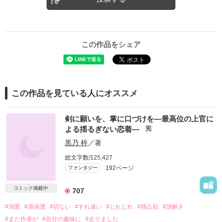
この作品をシェア
この作品を見ている人にオススメ
剣に願いを、掌に口づけを―最高位の上官に
よる揺るぎない恋着―
完
黒乃 梓
／著
総文字数/125,427
192ページ
ファンタジー
コミック掲載中
707
#溺愛
#過保護
#切ない
#すれ違い
#じれじれ
#独占欲
#謎解き
#また作者が
#自分の趣味に
#走りました