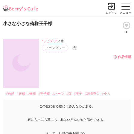
ログイン
メニュー
小さな小さな俺様王子様
1
*ラピズリ*
／著
ファンタジー
完
作品情報
#自然
#妖精
#俺様
#王子様
#ハーフ
#森
#王子
#記憶喪失
#小人
この世に有る物にはみんな心がある。
石にも木にも草にも、私はいろんな物と話ができる。
そして、妖精の声も聞ける。