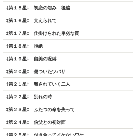
‡第１５星‡ 初恋の怨み 後編
‡第１６星‡ 支えられて
‡第１７星‡ 仕掛けられた卑劣な罠
‡第１８星‡ 拒絶
‡第１９星‡ 留美の呪縛
‡第２０星‡ 傷ついたツバサ
‡第２１星‡ 離されていく二人
‡第２２星‡ 別れの時
‡第２３星‡ ふたつの命を失って
‡第２４星‡ 伯父との初対面
‡第２５星‡ 付き合ってイケないワケ