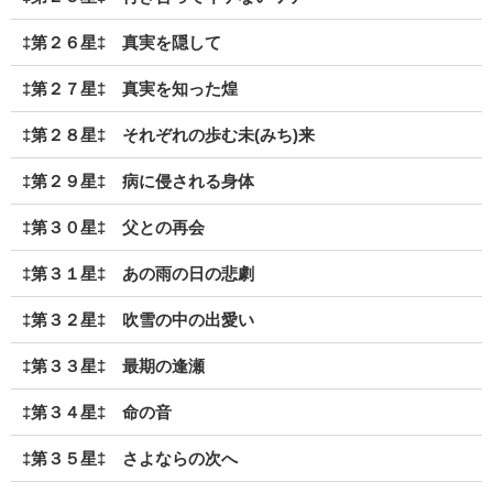
‡第２６星‡ 真実を隠して
‡第２７星‡ 真実を知った煌
‡第２８星‡ それぞれの歩む未(みち)来
‡第２９星‡ 病に侵される身体
‡第３０星‡ 父との再会
‡第３１星‡ あの雨の日の悲劇
‡第３２星‡ 吹雪の中の出愛い
‡第３３星‡ 最期の逢瀬
‡第３４星‡ 命の音
‡第３５星‡ さよならの次へ