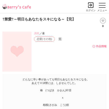
ログイン
メニュー
†禁愛†～明日もあなたをスキになる～【完】
0
月叶
／著
恋愛(その他)
完
作品情報
どんなに辛い事があっても明日もあなたをスキになる。
あえて※18禁には、しませんでした。
椿 (つばき かおん)叶音
ｘ
相模(さがみ こう)煌