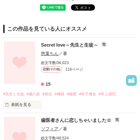
この作品を見ている人にオススメ
Secret love～先生と生徒～
完
悠葉ちん
／著
総文字数/36,023
116ページ
恋愛(その他)
15
#先生と生徒
#歳の差
#担任
#俺様
#秘密
#年下彼女
#年上彼氏
表紙を見る
自覚なしの天然鈍感girl

歯医者さんに恋しちゃいました☆
完
モテてる事にも気づかない女子高生

ソフィア
／著
桐谷 胡桃 [ｷﾘﾀﾆ ｸﾙﾐ](17)

総文字数/48,524