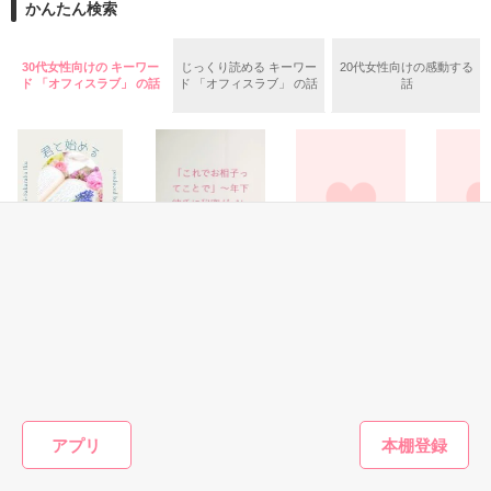
しかし裏の顔が…

5月2日より番外編ｽﾀｰﾄ

かんたん検索
「 先生、キスして･･？ 」

115ﾍﾟｰｼﾞからになります

２人の恋の行方は?

30代女性向けの キーワー
じっくり読める キーワー
20代女性向けの感動する
2010年03月07日　ｽﾀｰﾄ

ド 「オフィスラブ」 の話
ド 「オフィスラブ」 の話
話
2010年03月28日　完結

 天然女子生徒。

さあ↓↓クリック

 高坂澪[ｺｳｻｶ ﾐｵ]

まさかの過去総合１位

これも感想やレビューを残してくれた皆様はじめファンの皆様
あると＠さん

「 キスだけでいいのか？ 」

のおかげです。

感想ありがとうございます。

ありがとう(＞＜)
 俺様教師。

恋愛(オフィスラブ)
恋愛(オフィスラブ)
恋愛(オフィスラブ)
恋愛(オフ
作品を読む
 東条直斗[ﾄｳｼﾞｮｳ ﾅｵﾄ]

君と始める最後の
「これでお相子っ
旦那様は社長 *②
俺様上司
作品を読む
恋
てことで」～年下
巻*
レ部下
彼氏に秘密がバレ
陽瀬 柚夏／著
咲月詩音／著
実姫伽／
たら、甘い夜がは
小花衣いろは／著
 2012.05.24.start.

じまりました～
 2012.06.27.end.

もっと見る
アプリ
かんたん検索の条件を変える