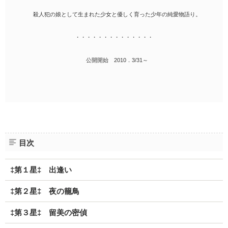
殺人犯の娘として生まれた少女と優しく育った少年の純愛物語り。
・・・・・・・・・・・・・・
公開開始 2010．3/31～
目次
‡第１星‡ 出逢い
‡第２星‡ 夜の籠鳥
‡第３星‡ 留美の密偵