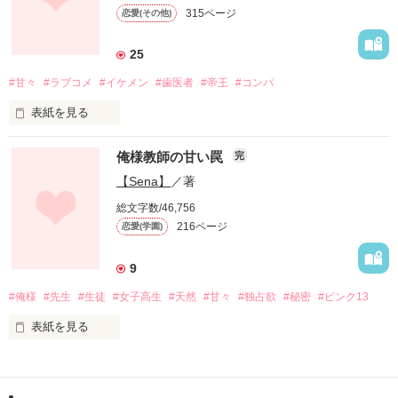
315ページ
恋愛(その他)
誰もが認める真面目教師

25
だけど本性は..

#甘々
#ラブコメ
#イケメン
#歯医者
#帝王
#コンパ
ドＳで俺様教師だった

表紙を見る
中村 紫苑 [ﾅｶﾑﾗ ｼｵﾝ](27)

恋しちゃいました。

俺様教師の甘い罠
完
歯医者様に。

【Sena】
／著
先生と生徒のSecret love

総文字数/46,756
そんな甘い顔してみられるとドキドキしちゃいます。

216ページ
恋愛(学園)
星野桃花（ほしのももか）２０歳

9
失恋したての乙女

#俺様
#先生
#生徒
#女子高生
#天然
#甘々
#独占欲
#秘密
#ピンク13
ほんの少しだけ実話混じりです

×

この作品が処女作なので

表紙を見る
文章がｸﾞﾀﾞｸﾞﾀですが多目に

長野聡（ながのさとし）

見てくれたら嬉しいです。

２８歳

イケメン歯科医
