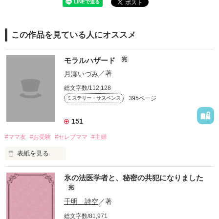
この作品を見ている人にオススメ
モラルハザード
完
月瀬いづみ
／著
総文字数/112,128
395ページ
ミステリー・サスペンス
151
#ママ友
#お受験
#セレブママ
#主婦
表紙を見る
セレブママが集まる自由が丘のカフェで

氷の法医学者と、秘密の共犯になりました
完
ある女が警察に捕まる。

千明 詩空
／著
総文字数/81,971