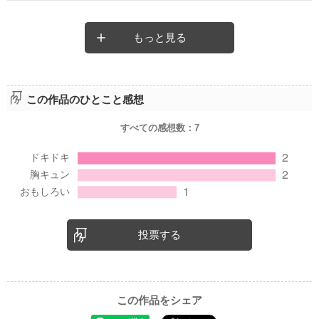
威厳
純潔、無垢
貴重、純愛 だそうです。
もっと見る
そんな百合の花束を左手に抱えた男が一人。
伸びた右腕の先には拳銃。
この作品のひとこと感想
これは切ないラブストーリー？
それとも痛快アクションですか？
すべての感想数：
7
どうしても話してみたくて、
ワイルドにお食事中の彼に聞いたら、
「食事は静かに摂りたいんだ。」
お返事は、冷ややかでした。ﾊﾞﾁｭﾝ。
此方の作品は作者様のサスペンス【ロシアンルーレット】（遂に
完結！）の番外編です。
投票する
一週間では短すぎる！に違いありませんので、是非そちらもお勧
め致します。
この作品をシェア