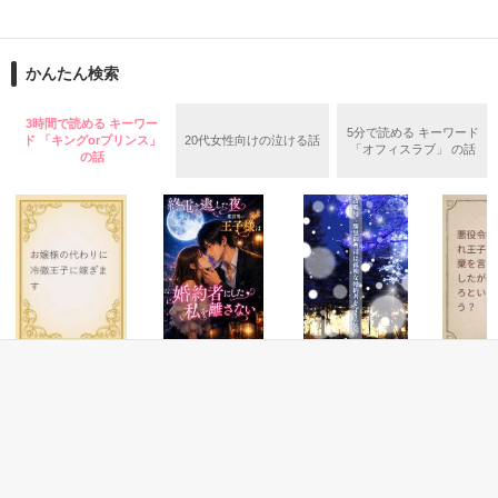
大学二年の冬のこと 

そして、自分を顕示することになり

彼女らのモラル（倫理、道徳）が壊れ始め…

かんたん検索
｢久しぶり。いやぁ、脱獄するのに苦労したよ｣ 

3時間で読める キーワー
モラルハザードを起こす…

5分で読める キーワード
ド 「キングorプリンス」
20代女性向けの泣ける話
爽やかに語る囚人

「オフィスラブ」 の話
の話
＊モラルハザード

｢君に会うために、俺、頑張ったんだよ。

倫理の欠如。倫理観や道徳的節度がなくなり，社会的な責任を
ああ、もう離さない｣

果たさないこと。

彼が、帰ってきた 

wikipediaより

ファンタジー
恋愛(純愛)
恋愛(純愛)
ファンタ
お嬢様の代わりに
終電を逃した夜、
政略婚～腹黒御曹
悪役令嬢
そう理解するのには大分時間がかかり 

＊＊＊＊＊＊＊＊＊＊＊＊

冷徹王子に嫁ぎま
鑑賞用の王子様は
司は孤独な婚約者
れ王子か
す
婚約者にした私を
を守りたい～
棄を言い
森川奈美　27歳　

離さない
したが私
佐倉ミズキ／著
梅津ひなと／著
椿蛍／著
ききた／
私の日常も、これで終わりだと語られた 

娘　向日葵（ひまり）　　２歳

ろという
ブログタイトル：向日葵の部屋

う？