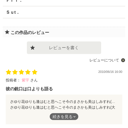
Ｆｒｉ．
Ｓｕt．
この作品のレビュー
レビューを書く
レビューについて
2010/06/16 16:00
投稿者：
紫宇
さん
彼の銃口は口よりも語る
さゆり花ゆりも逢はむと思へこそ今のまさかも美はしみすれ(大伴家持) 百合の花ことばは、 威厳 純潔、無垢 貴重、純愛 だそうです。 そんな百合の花束を左手に抱えた男が一人。 伸びた右腕の先には拳銃。 これは切ないラブストーリー？ それとも痛快アクションですか？ どうしても話してみたくて、 ワイルドにお食事中の彼に聞いたら、 「食事は静かに摂りたいんだ。」 お返事は、冷ややかでした。ﾊﾞﾁｭﾝ。 此方の作品は作者様のサスペンス【ロシアンルーレット】（遂に完結！）の番外編です。 一週間では短すぎる！に違いありませんので、是非そちらもお勧め致します。
さゆり花ゆりも逢はむと思へこそ今のまさかも美はしみすれ(大
伴家持)
続きを見る
百合の花ことばは、