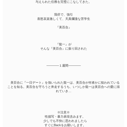
与えられた任務を完璧にこなしてきた。
我侭で、強引
喜怒哀楽激しくて、天真爛漫な苦学生
『美百合』
『龍一』が
そんな『美百合』に振り回された
――――１週間――――
美百合に『一日デート』を強いられた龍一は、美百合が何者かに狙われている
ことを知る。美百合を守ろうと奔走するうち、いつしか龍一は美百合への愛に溺
れていき…
※注意※
性描写・暴力表現含みます。
少しでも不快に思われましたら
すぐにBackをお願いします。