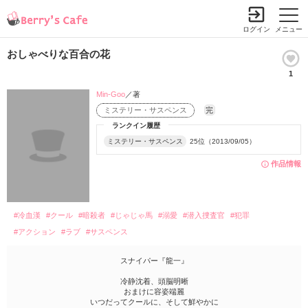
ログイン
メニュー
おしゃべりな百合の花
1
Min-Goo
／著
ミステリー・サスペンス
完
ランクイン履歴
ミステリー・サスペンス
25位（2013/09/05）
作品情報
#冷血漢
#クール
#暗殺者
#じゃじゃ馬
#溺愛
#潜入捜査官
#犯罪
#アクション
#ラブ
#サスペンス
スナイパー『龍一』
冷静沈着、頭脳明晰
おまけに容姿端麗
いつだってクールに、そして鮮やかに