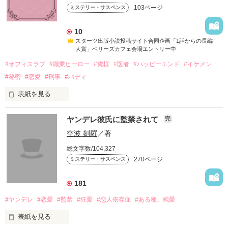
103ページ
ミステリー・サスペンス
なぜ？

10
自分も子供も着飾り、有名な幼児教室に通う女に

スターツ出版小説投稿サイト合同企画「1話からの長編
大賞」ベリーズカフェ会場エントリー中
いったい、何があったのか？

#オフィスラブ
#職業ヒーロー
#俺様
#医者
#ハッピーエンド
#イケメン
#秘密
#恋愛
#刑事
#バディ
表紙を見る
スターツ出版小説投稿サイト合同企画「第2回1話だけ大賞」編
ヤンデレ彼氏に監禁されて
完
集部おすすめ作品
幼児教室で出会った、奈美、杏子、真琴。

空波 刻羅
／著
総文字数/104,327
３人は日々の子育てのことや日常のことをブログに綴っていく
作品を読む
270ページ
ミステリー・サスペンス
が

181
それが、いつの間にか

#ヤンデレ
#恋愛
#監禁
#狂愛
#恋人依存症
#ある種、純愛
表紙を見る
お互いの日常を垣間見ることになり
