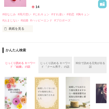
『生きていてくれてありがとう』

14
#幼なじみ
#両片想い
#じれキュン
#すれ違い
#初恋
#胸キュン
｢あんたなんか産まなきゃ良かった｣

『産まれてきてくれてありがとう』

#おまじない
#結婚
#ハッピーエンド
#プロポーズ
表紙を見る
｢あんたさえ居なければ·····｣

『ねぇ、恋カレーって知ってる？』

『──が居てくれたから俺たちは·····』

──『ん？　恋カレー？』

かんたん検索
『うん。恋カレーを100回たべたら、好きな人が自分のこと好
きになっちゃうんだって』

両親から虐待を受け感情を知らない女の子と

じっくり読める キーワー
じっくり読める キーワー
30分で読める元気が出る
ド 「結婚」 の話
ド 「クール男子」 の話
話
これは好きなアイツに好きだよって言えない、臆病な私の初恋
その女の子に感情を教える極道達との物語。

と恋のおまじないの話。

泣き方も、笑い方も、助けの求め方も、何も知らなかった。

※表紙はフリー素材です。コンテスト用に既存作を改稿しまし
でもみんなが教えてくれた。

た。