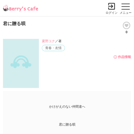
ログイン
メニュー
君に贈る唄
0
夏野ユナ
／著
青春・友情
作品情報
かけがえのない仲間達へ
君に贈る唄