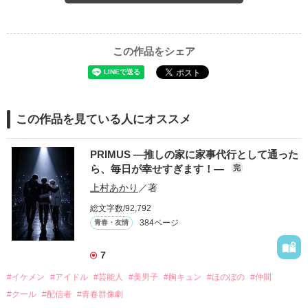
この作品をシェア
この作品を見ている人にオススメ
PRIMUS ―推しの家に家事代行として通った
ら、毎日が幸せすぎます！―
完
上村あかり
／著
総文字数/92,792
384ページ
青春・友情
7
#イケメン
#アイドル
#芸能人
#美男子
#胸キュン
#ほのぼの
#仲間
#クール
#配信者
#青春群像劇