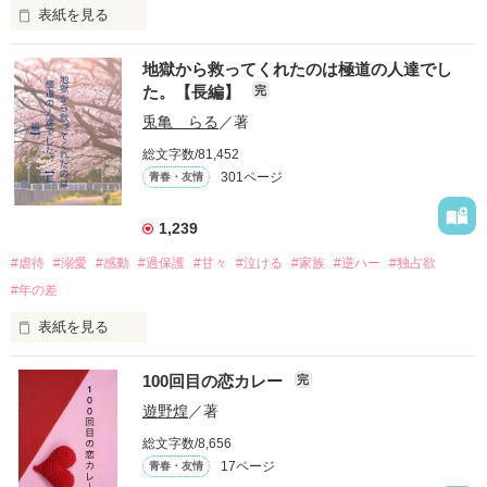
表紙を見る
推しは画面の向こうにいるはずだったのに、仕事先で毎日会っ
地獄から救ってくれたのは極道の人達でし
ています。

た。【長編】
完
不器用でも努力を諦めない赤。

兎亀 らる
／著
無口で頼れる黒。

総文字数/81,452
天才肌で笑顔が眩しい白。

301ページ
青春・友情
三人の姿に勇気をもらい、「私も一歩踏み出してみたい」と思
えるようになった。

1,239
#虐待
#溺愛
#感動
#過保護
#甘々
#泣ける
#家族
#逆ハー
#独占欲
#年の差
　　　恋、友情、夢、そして成長。

　　　　笑って、ときどき泣ける。

表紙を見る
　　　　　　〜青春群像劇〜

100回目の恋カレー
完
｢全部あんたのせいよ｣

『──のせいじゃないよ』

遊野煌
／著
総文字数/8,656
17ページ
青春・友情
｢なんであんたが生きてんのよ｣

作品を読む