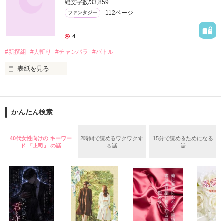
総文字数/33,859
112ページ
ファンタジー
二人の転校生が出逢う時、

作品を読む
4
#新撰組
#人斬り
#チャンバラ
#バトル
運命は動き始める。

表紙を見る
とある学園を舞台にした冒険譚。

現代に蘇る血風の魔都。

かんたん検索
※できれば「戦乙女と紅」シリーズ、「夢の競演番外編」シリ
閃く血刃。

ーズを読んだ上でお楽しみ下さい。
40代女性向けの キーワー
2時間で読めるワクワクす
15分で読めるためになる
ド 「上司」 の話
る話
話
止められるのは

作品を読む
同じ血刃を振るう『群狼』のみ。

…集え、『誠』の旗の下に。
