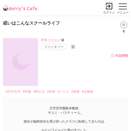
ログイン
メニュー
或いはこんなスクールライフ
0
野田 のたお
／著
ファンタジー
完
作品情報
#天空宮市
#学園
#野生児
#友情
#バトル
#冒険
#女教師
天空宮学園新米教師、
サユミ・パスティーユ。
彼女が臨時担任を受け持ったクラスに転校してきたのは、
かなりワイルドな男の子でした。