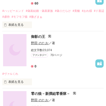
60
#ハッピーエンド
#偽装結婚・偽装家族
#偽りだらけ
#美貌
#おれ様
#ド底辺
#虐待
#モフモフ猫
#微ざまぁ
表紙を見る
ド底辺男爵令嬢ミヨ・オルコットは、後見人とは名ばかりの叔
御影の王
完
父一家の借金返済の為、奇妙な仕事を引き受ける。それは、ア
ッシュフィールド公爵家の後妻の役をするというものである。
野田 のたお
／著
お金の為二つ返事で引き受ける彼女だが、すぐに後悔すること
総文字数/23,074
になる。夫役、つまりアッシュフィールド公爵役のコリンは超
70ページ
ファンタジー
おれ様気質。義父役のクレイグはセクハラジジイ。義理の息子
役のヘンリーは超生意気。飼い猫役のシャーロットは犬派のミ
ヨが大嫌い。そんなとんでもない連中と一緒にアッシュフィー
0
ルド公爵家を演じなければならないからである。それでも、高
#ヴァルくれ
額報酬の為に耐え忍ぶミヨ。しかし、コリンは「愛など存在し
ない」と公言したのに時折やさしさや気遣いをみせる。それだ
表紙を見る
けではない。口づけやお姫様抱っこまでしてくる始末。そんな
コリンの態度に当惑しまくるミヨ。個性派が揃いすぎていてバ
ツインテールの美少女と、

ラバラバラなアッシュフィールド公爵家に、次から次へと立ち
零の狼－新撰組零番隊－
完
はだかる問題。

野田 のたお
／著
※全五十四話。ハッピーエンド確約。ゆるゆる設定はご容赦願
長身の精悍な青年。

います。