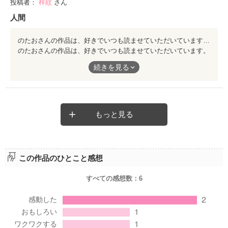
投稿者：
梓紋
さん
人間
のたおさんの作品は、好きでいつも読ませていただいています。 その中でも、この作品は特に好きです。 弱肉強食しか知らなかったガルルくんが、絆を学びゆき、危険をおかしてラビを助けるまで成長していく… この作品は、人間に通ずるものが有るように感じました。
のたおさんの作品は、好きでいつも読ませていただいています。
続きを見る
その中でも、この作品は特に好きです。
弱肉強食しか知らなかったガルルくんが、絆を学びゆき、危険を
おかしてラビを助けるまで成長していく…
もっと見る
この作品は、人間に通ずるものが有るように感じました。
この作品のひとこと感想
すべての感想数：
6