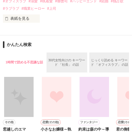
#オフィスラブ
#溺愛
#執着愛
#御曹司
#ハッピーエンド
#結婚
#独占欲
✕

#ラブラブ
#職業ヒーロー
#上司
鳴海哲平 (なるみてっぺい)

表紙を見る
作品を読む
止まっていたはずの二人の時間が、再び動き出す。

舞川雛子（26）は大手お菓子メーカー、三日月製菓コーポレー
再会から始まる、溺愛ラブ。

ションの企画戦略室で働いている。

また雛子には2年前から付き合いはじめ、半年前から同棲を始
2026.6.5～2026.7.25

かんたん検索
めた、同期で恋人の石垣守（26）がいるのだが、後輩の姫原由
羅（24）との浮気が発覚した上、いつのまにか元カノにされて
いた。

30代女性向けの キーワー
じっくり読める キーワー
1時間で読める不思議な話
守と由羅から『便利屋雛子』と馬鹿にされ、一人こっそり泣い
ド 「社長」 の話
ド 「オフィスラブ」 の話
＊以前、公開していた話の改稿版です＊

ていた雛子に、企画戦略室の上司である雪瀬鷹哉（29）が
『──俺と結婚してくれないか』といきなりプロポーズをしてき
た上、同居まで提案してきて──？

鷹哉『宜しくな、俺の雛子』🦅

雛子『俺の……ひぃ、雛子？！！！』🐥

作品を読む
シゴデキで冷徹な上司が見せる素顔は、なぜか想像以上に甘く
て……🐥💓🦅

その他
恋愛(その他)
ファンタジー
恋愛(その他
窓越しのエマ
小さなお嬢様～執
約束は森の中～導
君の御影
※表紙も作中使用の画像も全てフリー素材です。
