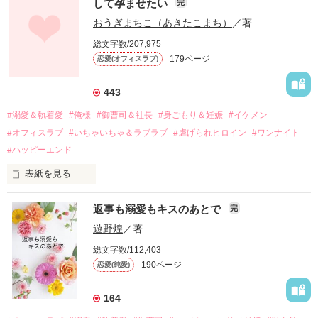
して孕ませたい
完
幼なじみの哲平に淡い恋心を抱いていた美桜。

おうぎまちこ（あきたこまち）
／著
しかし、ある出来事をきっかけに二人の関係は壊れてしまう。

総文字数/207,975
関係修復もできないまま、美桜は両親の離婚によって

179ページ
恋愛(オフィスラブ)
引っ越すことになり、哲平とも離れ離れになった。

それから約十二年後。

443
過去の傷から、二度と会いたくないと思っていた哲平に

#溺愛＆執着愛
#俺様
#御曹司＆社長
#身ごもり＆妊娠
#イケメン
運命のような再会を果たす。

#オフィスラブ
#いちゃいちゃ＆ラブラブ
#虐げられヒロイン
#ワンナイト
そして、ひょんなことから

#ハッピーエンド
酔った勢いで一夜を共にしてしまった。

表紙を見る
さらに、美桜が初めてだと知った哲平は

『責任をとる、結婚しよう』と真っ直ぐに告げてきた。

　おかしな噂を流されて前の職場でうまくいかなかった梅田美
戸惑う美桜とは裏腹に、好きという気持ちを隠すことなく

返事も溺愛もキスのあとで
完
桜は、海外で傷心旅行をしていたところ、日本人美青年と出会
甘やかしてくる。

い、酒の勢いもあり一夜限りの関係となる。

遊野煌
／著
　帰国後、美桜は新しい職場でワンナイトした美青年と再会。
そんなある日、哲平は美桜がストーカー被害に

総文字数/112,403
なんと彼の正体は、とある財閥御曹司にも関わらず、一族を離
遭っていることを知る。

190ページ
恋愛(純愛)
れて起業した新進気鋭の実業家、社内でも冷徹だと評判な社長
美桜を守るため、哲平は同居を提案してきて――。

――御影恭司その人だったのだ――！

　なぜか恭司から飼い猫の世話係を命じられた美桜は、猫の世
164
話を口実にしばしば呼び出された上、二人はいわゆる身体だけ
夏木美桜(なつきみお)
