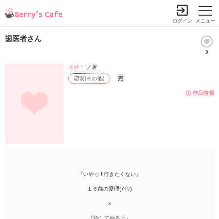
ログイン
メニュー
歯医者さん
2
水紗＊°
／著
恋愛(その他)
完
作品情報
『いやっ!!!行きたくない』
１６歳の愛理(ｱｲﾘ)
×
『治してやるよ』