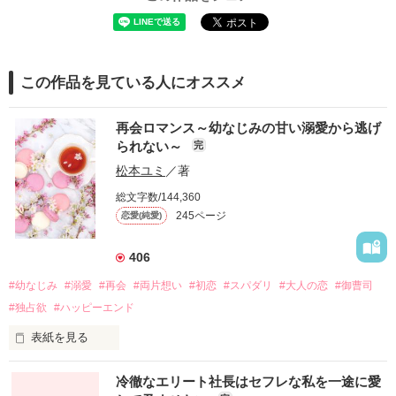
この作品を見ている人にオススメ
再会ロマンス～幼なじみの甘い溺愛から逃げ
られない～
完
松本ユミ
／著
総文字数/144,360
245ページ
恋愛(純愛)
406
#幼なじみ
#溺愛
#再会
#両片想い
#初恋
#スパダリ
#大人の恋
#御曹司
#独占欲
#ハッピーエンド
表紙を見る
冷徹なエリート社長はセフレな私を一途に愛