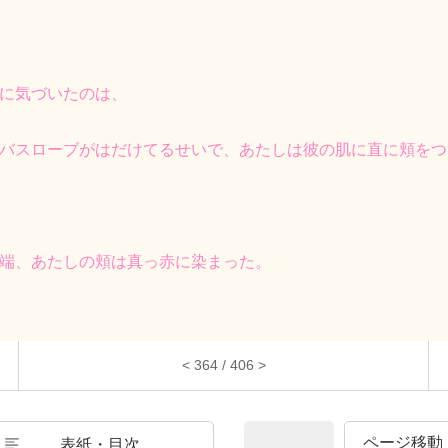
に気づいたのは、
バスローブがはだけてるせいで、あたしは彼の肌に直に頬をつ
端、あたしの頬は真っ赤に染まった。
< 364 / 406 >
表紙・目次