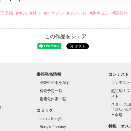
#王子様
#キス
#甘々
#イケメン
#ツンデレ
#胸キュン
#高校生
この作品をシェア
書籍発売情報
コンテスト
発売中の本を探す
コンテスト
発売予定一覧
超短編！フ
スト
書籍化作家一覧
スターツ出
合）
「1話から
コミック
ェ会場
comic Berry's
特集・オス
Berry's Fantasy