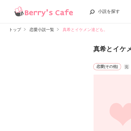
小説を探す
トップ
恋愛小説一覧
真希とイケメン達ども。
真希とイケ
恋愛(その他)
完