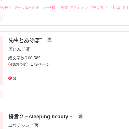
#高校生
#一つ屋根の下
#王子様
#先輩
#イケメン
#ラブラブ
#甘恋
#
婦兼同居人だ」

先生とあそぼ
完
涼たん
／著
のせいで

総文字数/100,585
の下生活!?

179ページ
恋愛(その他)
たい？」

8
は最低最悪!!

ちゃんの送り迎えよろしくね!!」

強引で

……

粉雪２－sleeping beauty－
完
った。

ユウチャン
／著
ように言ってのける母親――。

ゃうの!?
