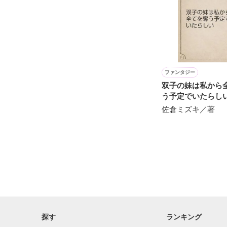
苦手な方、嫌い
「ありがとう」
※中に性的表現
苦手な方、嫌い
俺の台詞だよ…。
こんなことにな
ファンタジー
双子の妹は私から
本当にごめんな
う予定でいたらし
佐倉ミズキ／著
俺はお前を愛し
幸せになって欲
願ったんだ…。

お前は今、幸せ
探す
ランキング