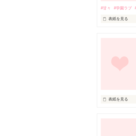
#甘々
#学園ラブ
表紙を見る
「お前は、家政
ありえない契約
美少年と一つ屋根
「ここで襲われ
顔はいいのに性格
表紙を見る
「明日から未有
ドＳでエッチで
意地悪で嫌な奴
事件は突然起こ
それなのに、

何事もないかの
何でドキドキしち