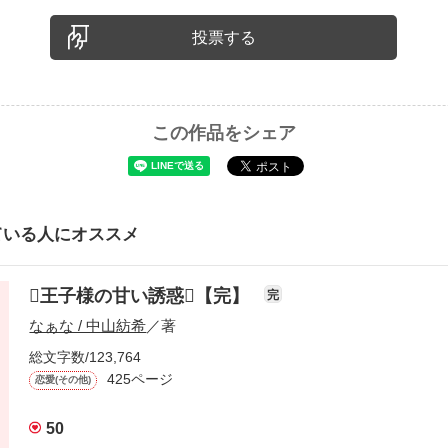
投票する
この作品をシェア
ている人にオススメ
王子様の甘い誘惑【完】
完
なぁな / 中山紡希
／著
総文字数/123,764
425ページ
恋愛(その他)
50