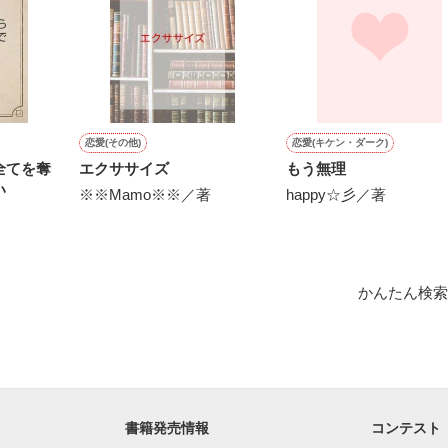
な方は控えた方がいいです。

は、

を使っている箇所があります。

作品を読む
な方、年齢がふさわしくないと判断された方はご遠慮ください。



って、

恋愛(その他)
恋愛(キケン・ダーク)
作品を読む
全てを奪
エクササイズ
もう無理
…？

い
※※Mamo※※／著
happy☆彡／著
てるからこそ、

かんたん検索
しいと

か…？

書籍発売情報
コンテスト