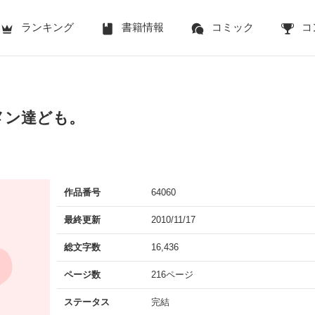
ランキング
書籍情報
コミック
コ
メン達ども。
作品番号
64060
最終更新
2010/11/17
総文字数
16,436
ページ数
216ページ
ステータス
完結