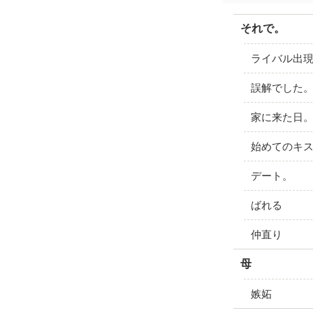
それで。
ライバル出
誤解でした
家に来た日
始めてのキ
デート。
ばれる
仲直り
母
嫉妬