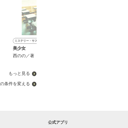
ミステリー・サスペンス
ファンタジー
ファンタジー
ファンタジー
美少女
【短編集】婚約破棄から幸
真偽の泉
仏の顔も三度ま
せを掴むまで
愛人と夫のツケ
西のの／著
お伝／著
していただきま
やきいもほくほく／著
ききた／著
もっと見る
の条件を変える
公式アプリ