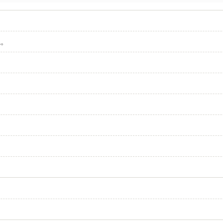
現。
。
。
ス