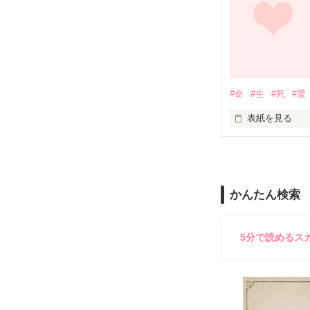
あ、明日からって
「お前に拒否権
何でおれが――!!
王子様みたいに

「おまえ、キス
カッコイイアイツ
#命
#生
#死
#愛
良かったな俺が
表紙を見る
その甘い誘惑に、
優しくて、かっ
心臓が壊れちゃ
なぁ、千里…

は!?

H22.12.9本編
おまえ誰だよ!!?

H22.12.12番外
かんたん検索
俺はお前の為に
H22.12.23番外
H23.1.29編集完
5分で読めるス
突然妹の送り迎え
ただ、お前の苦
☆★☆★☆★☆
3/25文庫化決定!!
見たくなかった
※こちらはＢＬ