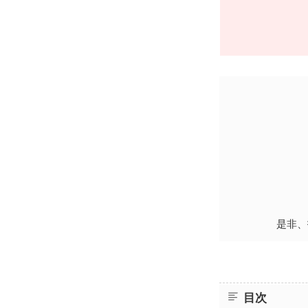
是非、
目次