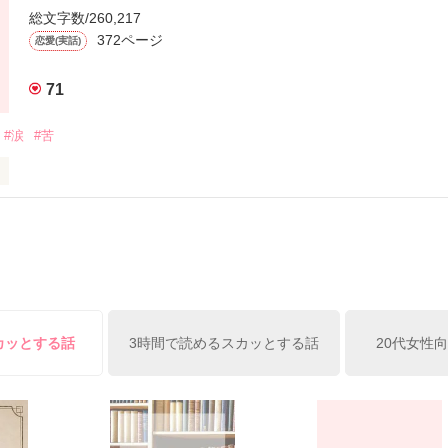
総文字数/260,217
372ページ
恋愛(実話)
!?

ないから」



71
初めてなのか。



#涙
#苦
相手で」



こいいと評判の未有の担任の先生――のはずが……。

いそう

完結公開

編公開

、何が出来た？

編完結

了

カッとする話
3時間で読めるスカッとする話
20代女性
を頼まれた流架(♂)と、妹の担任の二重人格保育士・凛(♂)のマル秘ラブ!
しむ姿を

★☆★



だけなんだ。

です。
