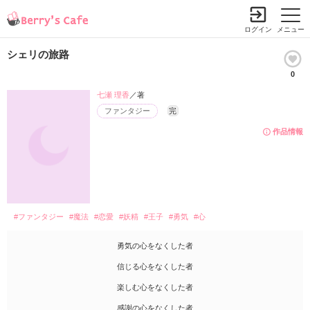
ログイン
メニュー
シェリの旅路
0
七瀬 理香
／著
ファンタジー
完
作品情報
#ファンタジー
#魔法
#恋愛
#妖精
#王子
#勇気
#心
勇気の心をなくした者
信じる心をなくした者
楽しむ心をなくした者
感謝の心をなくした者