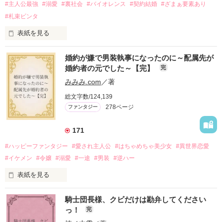
#主人公最強
#溺愛
#裏社会
#バイオレンス
#契約結婚
#ざまぁ要素あり
#札束ビンタ
表紙を見る
かつては英雄と呼ばれた父は事業で失敗ばかり。

婚約が嫌で男装執事になったのに～配属先が
そのせいで極貧生活を送るオリヴィア・ディルムーンは、母が
婚約者の元でした～【完】
完
倒れたことをきっかけに娼婦になり稼ごうと屋敷を飛び出し
た。

みみみ.com
／著
娼館（たぶん）の店主は札束でビンタしてくる謎の男。

総文字数/124,139
金と引き換えに雇われたと思いきや……契約結婚だった！？

278ページ
ファンタジー
裏社会を牛耳るロベールは仮面をつけており、謎が多いが幸せ
な結婚生活を満喫中。

そこでロベールを慕うアリスに一方的に敵視され、嫌がらせを
171
受けるもオリヴィアには効果なし。

#ハッピーファンタジー
#愛され主人公
#はちゃめちゃ美少女
#異世界恋愛
勘違いから始まる初夜騒動に危険ばかりの血まみれ新婚生活。

#イケメン
#令嬢
#溺愛
#一途
#男装
#逆ハー
次第にロベールはオリヴィアを気にかけるように……？

表紙を見る
「この金が欲しければ、俺の言うことに従え」

「──はい、喜んで！」

騎士団長様、クビだけは勘弁してください
出会いは最悪、結婚生活は最高……？

＼異世界ラブコメ×ハッピーファンタジー／

っ！
完
愛を知らない公爵と天然怪力令嬢の溺愛バイオレンスラブコメ
ディです。
