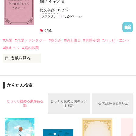
楠ノ木雫
／著
「いやっほぉぉおお〜い！！！！」

総文字数/119,587
＊この世界のお金はお札にさせてください。

124ページ
ファンタジー
バンジーした侯爵令嬢の先にいたのは

＊なろう、カクヨム、アルファポリス掲載中
甘いマスクの公爵様の頭上でした

214
「ど、どいてぇぇぇえ！！！！！」

#溺愛
#恋愛ファンタジー
#身分差
#騎士団員
#男爵令嬢
#ハッピーエンド
作品を読む
「…は？」

#胸キュン
#婚約破棄
表紙を見る
そんな最悪の出会いを果たした二人

目が覚めたら、自分の隣に知らない男が眠っていた。

かんたん検索
リリィ・ロゼッタ侯爵令嬢

朝の鍛錬が迫っていて置いていったが……

ふんわりとした淡いピンクの髪に澄んだ水色の瞳

鍛錬後の業務中に遭遇、彼はあの近衛騎士団長だと判明した。

じっくり読める夢がある
じっくり読める胸キュン
透き通るほど白い肌と華奢の手足

5分で読める面白い話
話
する話
お人形のように可愛いらしい見た目とは裏腹に

残念なほどに自由でお気楽なお転婆令嬢

「あの、本当に、何でもしますのでクビだけは……」

「そうだな……黙ってはおいてやろう。だが、何でもするとい
ギル・レイヴン公爵

う言葉は言わないほうがいい」
