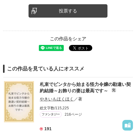
投票する
この作品をシェア
この作品を見ている人にオススメ
札束でビンタから始まる怪力令嬢の勘違い契
約結婚～お飾りの妻は最高です～
完
やきいもほくほく
／著
総文字数/115,225
216ページ
ファンタジー
191