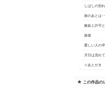
しばしの別
旅のあとは
嫉妬と許可
旅後
愛しい人の
月日は流れ
☆あとがき
この作品の