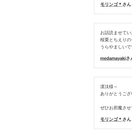
モリンゴ＊
さん
お話読ませてい
桜栗とちえりの
うらやましいで
medamayaki
さ
凛汰様～
ありがとうござ
ぜひお邪魔させ
モリンゴ＊
さん