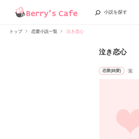
小説を探す
トップ
恋愛小説一覧
泣き恋心
泣き恋心
恋愛(純愛)
完