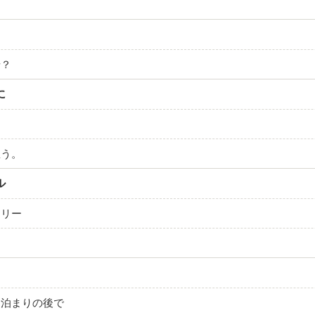
せ？
に
に
想う。
ル
ーリー
お泊まりの後で