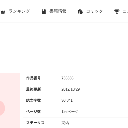
ランキング
書籍情報
コミック
コ
作品番号
735336
最終更新
2012/10/29
総文字数
90,841
ページ数
136ページ
ステータス
完結