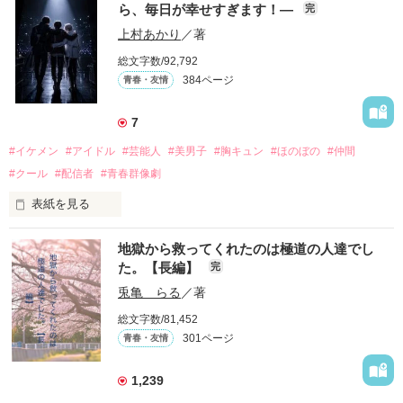
ら、毎日が幸せすぎます！―
完
上村あかり
／著
総文字数/92,792
384ページ
青春・友情
7
#イケメン
#アイドル
#芸能人
#美男子
#胸キュン
#ほのぼの
#仲間
#クール
#配信者
#青春群像劇
表紙を見る
推しは画面の向こうにいるはずだったのに、仕事先で毎日会っ
地獄から救ってくれたのは極道の人達でし
ています。

た。【長編】
完
不器用でも努力を諦めない赤。

兎亀 らる
／著
無口で頼れる黒。

総文字数/81,452
天才肌で笑顔が眩しい白。

301ページ
青春・友情
三人の姿に勇気をもらい、「私も一歩踏み出してみたい」と思
えるようになった。

1,239