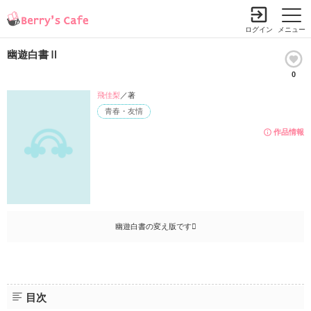
ログイン
メニュー
幽遊白書Ⅱ
0
飛佳梨
／著
青春・友情
作品情報
幽遊白書の変え版です
目次