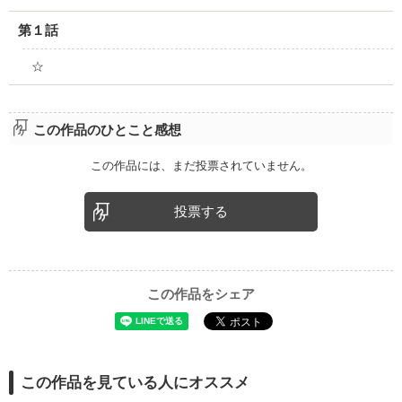
第１話
☆
この作品のひとこと感想
この作品には、まだ投票されていません。
投票する
この作品をシェア
この作品を見ている人にオススメ