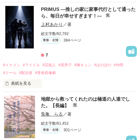
PRIMUS ―推しの家に家事代行として通った
ら、毎日が幸せすぎます！―
完
上村あかり
／著
総文字数/92,792
384ページ
青春・友情
7
#イケメン
#アイドル
#芸能人
#美男子
#胸キュン
#ほのぼの
#仲間
#クール
#配信者
#青春群像劇
表紙を見る
推しは画面の向こうにいるはずだったのに、仕事先で毎日会っ
地獄から救ってくれたのは極道の人達でし
ています。

た。【長編】
完
不器用でも努力を諦めない赤。

兎亀 らる
／著
無口で頼れる黒。

総文字数/81,452
天才肌で笑顔が眩しい白。

301ページ
青春・友情
三人の姿に勇気をもらい、「私も一歩踏み出してみたい」と思