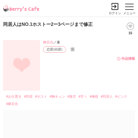
ログイン
メニュー
同居人はNO.1ホストー2ー3ページまで修正
15
舞百合
／著
恋愛(純愛)
完
作品情報
#お仕置き
#同居
#ホスト
#胸キュン
#激甘
#甘々
#俺様
#同居人
#ピンク
#舞百合