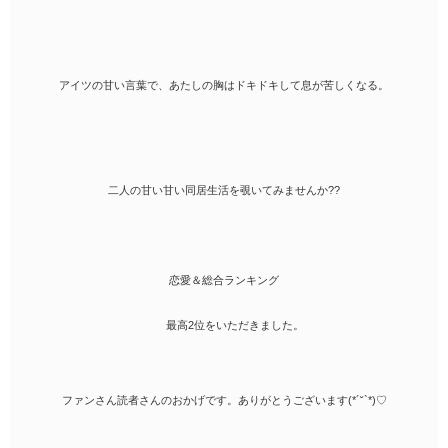
アイツの甘い言葉で、あたしの胸はドキドキして息が苦しくなる。
二人の甘い甘い同居生活を覗いてみませんか??
恋愛＆総合ランキング
最高2位をいただきました。
ファンさん読者さんのおかげです。ありがとうございます(*´˘`*)♡