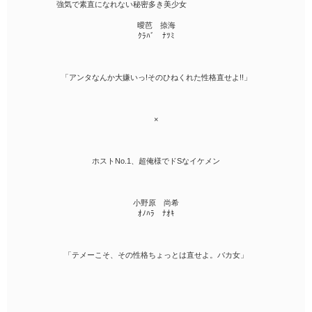
強気で素直になれない秘密多き美少女
曖芭 捺海
ｸﾗﾊﾞ ﾅﾂﾐ
「アンタなんか大嫌いっ!そのひねくれた性格直せよ!!」
×
ホストNo.1、超俺様でドSなイケメン
小野原 尚希
ｵﾉﾊﾗ ﾅｵｷ
「テメーこそ、その性格ちょっとは直せよ。バカ女」