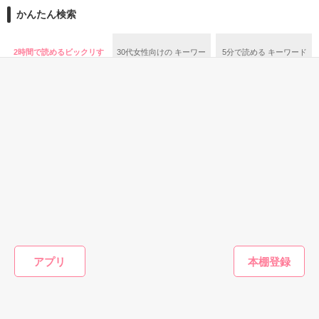
莉里もドＳ!?

かんたん検索
互いの命が尽きる刹那まで愛を

誓い合ったはずなのに…。

修正完了！

2時間で読めるビックリす
30代女性向けの キーワー
5分で読める キーワード
美形の双子

る話
ド 「御曹司」 の話
「上司」 の話
＊文庫本発売中！＊

それぞれの恋愛は!?

文庫本と内容は少し異なります。

パパとママになった時から失われた

文庫本には、ここにはない節や番外編が収録されていますの
二人の甘い時間。

で、ぜひ手にとって見てみてください♪

かなり甘々な感じで書いてますので嫌いなかたは読まない方が
二人の子供に恵まれて、幸福な家庭だけど。

(c)Nana.

よろしいです…。

恋愛(純愛)
ファンタジー
恋愛(キケン・ダーク)
恋愛(その他
どこか満たされない心。

空よりも海よりも
運命の恋
[完]不良二人に愛
浮気相手
この話しは俺様シリーズ、続編です!!

キミのことを知り
されて
「育てろ
読んでくださる方は、「俺様彼氏とあたしの関係。」から読ん
x／著
たかった。
つけられ
でいただけたらうれしいです!!

MOCHI／著
作品を読む
罪のない
未桜縫／著
真義あさ
アプリ
桐生留奈(ｷﾘｭｳﾙﾅ）22歳

重に育て
だけを優
ママ友の間の呼び名は岳君魁君ママ

すること
もっと見る
た
ママ世界はアリエナイ事だらけ。
