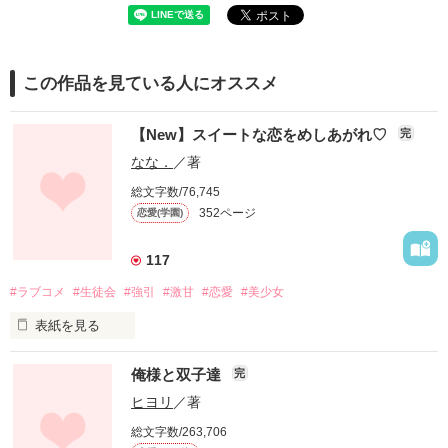
この作品を見ている人にオススメ
【New】スイートな恋をめしあがれ♡
完
なな．
／著
総文字数/76,745
352ページ
恋愛(学園)
117
#ラブコメ
#生徒会
#強引
#激甘
#恋愛
#美少女
表紙を見る
俺様と双子達
完
告白を断って襲われそうになったあたしを助けてくれたのは…

ヒヨリ
／著
総文字数/263,706