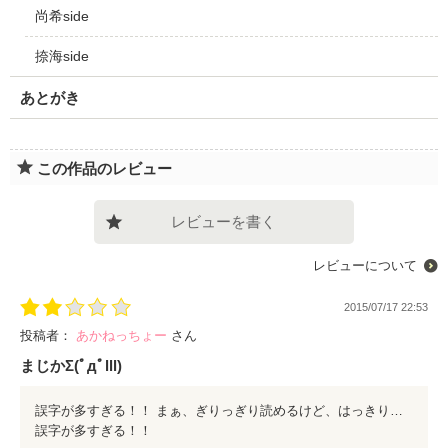
尚希side
捺海side
あとがき
この作品のレビュー
レビューを書く
レビューについて
2015/07/17 22:53
投稿者：
あかねっちょー
さん
まじかΣ(ﾟдﾟlll)
誤字が多すぎる！！ まぁ、ぎりっぎり読めるけど、はっきり言うとmistakeしすぎですなw 早く修整いてくだせー!!!!!
誤字が多すぎる！！