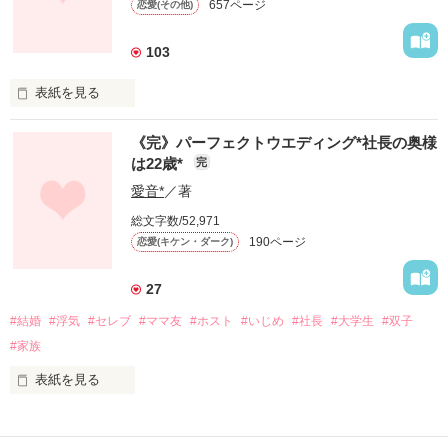
657ページ
恋愛(その他)
この学校の生徒会長！

103
助けてもらったお礼に

表紙を見る
キスされたり、彼女にさせられたり、副会長に任命された
り…。

《完》パーフェクトウエディング*社長の奥様
俺様シリーズ第３段!!

は22歳*
完
蓮司と亜香里の次男

彼に命令されまくり！！

天道 蒼斗(ｱｵﾄ)

愛音*
／著
もちろんドＳ!!

総文字数/52,971
190ページ
恋愛(キケン・ダーク)
「お前、今日から俺の彼女な」

日向と寧音の双子の息子と娘

27
天道 悠陽(ﾕｳﾋ)

「は、はぁ！？」

天道 莉里(ﾘﾘ)

#結婚
#浮気
#セレブ
#ママ友
#ホスト
#いじめ
#社長
#大学生
#双子
悠陽はまたまた蓮司似!?

#家族
莉里は寧音似!?

表紙を見る
*･゜ﾟ･*:.｡..｡.:*:.｡. .｡.:*･゜ﾟ･*

滝川 俊-Syun-×白川 乃愛-Noa-

結婚５年目。

*･゜ﾟ･*:.｡..｡.:*:.｡. .｡.:*･゜ﾟ･*

悠陽はドＳ!?
