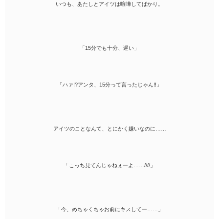
いつも、あたしとアイツは喧嘩してばかり。
「15分でも十分、遅い」
「ハァ!?アンタ、15分って言ったじゃん!!」
アイツのことなんて、とにかく嫌いなのに……
「こっち見てんじゃねぇーよ……////」
「今、めちゃくちゃお前にキスしてー……」