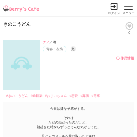
ログイン
メニュー
きのこうどん
0
ナノ
／著
青春・友情
完
作品情報
#きのこうどん
#幼馴染
#おじいちゃん
#恋愛
#葬儀
#電車
今日は嫌な予感がする。
それは
ただの勘だったのだけど、
朝起きた時からずっとそんな気がしてた。
母からのメールを受け取ったアキは