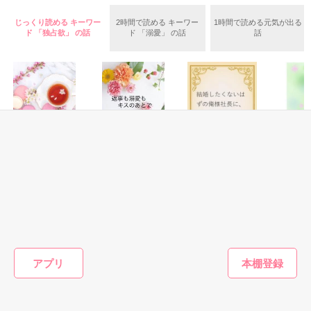
『うん。恋カレーを100回たべたら、好きな人が自分のこと好
きになっちゃうんだって』

両親から虐待を受け感情を知らない女の子と

じっくり読める キーワー
2時間で読める キーワー
1時間で読める元気が出る
ド 「独占欲」 の話
ド 「溺愛」 の話
話
これは好きなアイツに好きだよって言えない、臆病な私の初恋
その女の子に感情を教える極道達との物語。

と恋のおまじないの話。

泣き方も、笑い方も、助けの求め方も、何も知らなかった。

※表紙はフリー素材です。コンテスト用に既存作を改稿しまし
でもみんなが教えてくれた。

た。
恋愛(純愛)
恋愛(純愛)
恋愛(純愛)
恋愛(オフ
作品を読む
再会ロマンス～幼
返事も溺愛もキス
結婚したくないは
あの時間
『"愛してるよ"』

なじみの甘い溺愛
のあとで
ずの俺様社長に、
方法が 
から逃げられない
成婚を強行されま
遊野煌／著
ヤジマ 
～
した
松本ユミ／著
森野りも／著
著
感動のラスト──

もっと見る
アプリ
かんたん検索の条件を変える