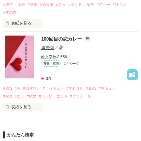
#虐待
#溺愛
#感動
#過保護
#甘々
#泣ける
#家族
#逆ハー
#独占欲
#年の差
　　　恋、友情、夢、そして成長。

　　　　笑って、ときどき泣ける。

表紙を見る
　　　　　　〜青春群像劇〜

100回目の恋カレー
完
｢全部あんたのせいよ｣

『──のせいじゃないよ』

遊野煌
／著
総文字数/8,656
17ページ
青春・友情
｢なんであんたが生きてんのよ｣

作品を読む
『生きていてくれてありがとう』

14
#幼なじみ
#両片想い
#じれキュン
#すれ違い
#初恋
#胸キュン
｢あんたなんか産まなきゃ良かった｣

『産まれてきてくれてありがとう』

#おまじない
#結婚
#ハッピーエンド
#プロポーズ
表紙を見る
｢あんたさえ居なければ·····｣

『ねぇ、恋カレーって知ってる？』

『──が居てくれたから俺たちは·····』

──『ん？　恋カレー？』

かんたん検索