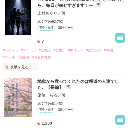
ら、毎日が幸せすぎます！―
完
上村あかり
／著
総文字数/92,792
384ページ
青春・友情
7
#イケメン
#アイドル
#芸能人
#美男子
#胸キュン
#ほのぼの
#仲間
#クール
#配信者
#青春群像劇
表紙を見る
推しは画面の向こうにいるはずだったのに、仕事先で毎日会っ
地獄から救ってくれたのは極道の人達でし
ています。

た。【長編】
完
不器用でも努力を諦めない赤。

兎亀 らる
／著
無口で頼れる黒。

総文字数/81,452
天才肌で笑顔が眩しい白。

301ページ
青春・友情
三人の姿に勇気をもらい、「私も一歩踏み出してみたい」と思
えるようになった。

1,239