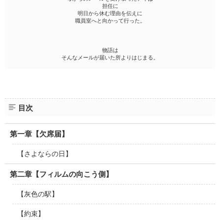
担任に
明日から休む理由を伝えに
職員室へと向かって行った。
物語は
そんなメールが届いた所よりはじまる。
目次
第一章【欠席届】
【さよならの日】
第二章【フィルムの向こう側】
【灰色の駅】
【約束】