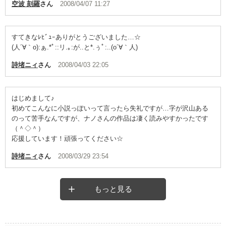
空波 刻羅
さん
2008/04/07 11:27
すてきなﾚﾋﾞｭｰありがとうございました…☆
(人´∀｀o):ぁ.*ﾟ::リ.｡:が..と*.ぅﾟ:..(o´∀｀人)
詩堵ニィ
さん
2008/04/03 22:05
はじめまして♪
初めてこんなに小説っぽいって言ったら失礼ですが…字が沢山ある
のって苦手なんですが、ナノさんの作品は凄く読みやすかったです
（＾◇＾）
応援しています！頑張ってください☆
詩堵ニィ
さん
2008/03/29 23:54
もっと見る