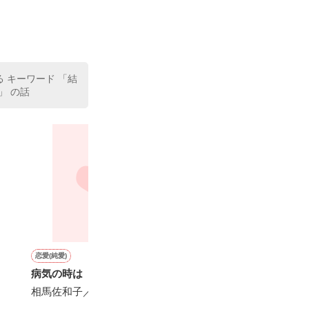
る キーワード 「結
」 の話
恋愛(純愛)
青春・友情
恋愛(純愛)
恋愛(その他)
病気の時は
体操座りと救世主
僕は君に毎日恋をする
イベリスの花言
相馬佐和子／著
いなふ。／著
七海 小雪／著
木槿 牡丹／著