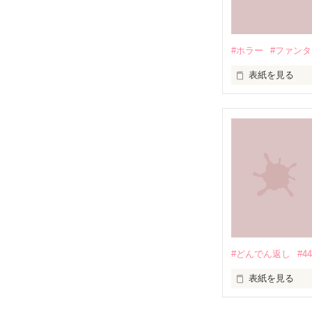
地獄で恋を、や
#ホラー
#ファン
自分勝手な女子
表紙を見る
恋と友情、そし
円形の都市で、
バケモノを生ん
定められたシス
殺し殺され、命
2015.12.27.完
高い壁に阻まれ
#どんでん返し
#4
現れる獣のよう
表紙を見る
俺達は、生きる
□■□■□■□■□■
