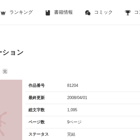
ランキング
書籍情報
コミック
コ
ーション
完
作品番号
81204
最終更新
2008/04/01
総文字数
1,095
ページ数
9ページ
ステータス
完結