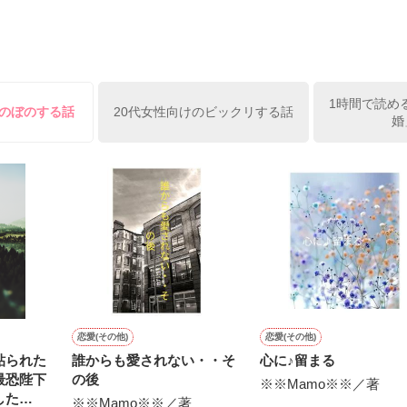
強くする。

となりますが、

くても大丈夫です。

1時間で読め
ほのぼのする話
20代女性向けのビックリする話
婚
ので、

作品を読む
意ください。

ビュー

いの数字～』

恋愛(その他)
恋愛(その他)
貼られた
誰からも愛されない・・そ
心に♪留まる
中です

最恐陛下
の後
※※Mamo※※／著
した
※※Mamo※※／著