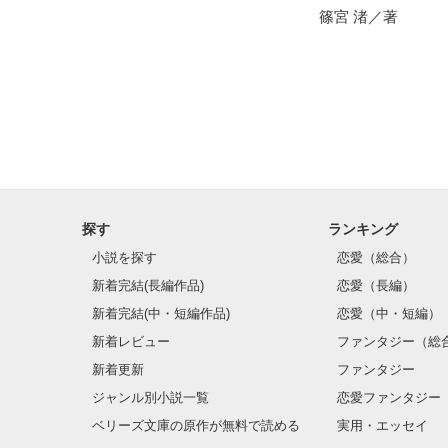
【２】
篠宮 渚／著
探す
ランキング
小説を探す
恋愛（総合）
新着完結(長編作品)
恋愛（長編）
新着完結(中・短編作品)
恋愛（中・短編）
新着レビュー
ファンタジー（総
新着更新
ファンタジー
ジャンル別小説一覧
恋愛ファンタジー
ベリーズ文庫の原作が無料で読める
実用・エッセイ