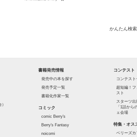
作品を読む
かんたん検索
書籍発売情報
コンテスト
発売中の本を探す
コンテスト
発売予定一覧
超短編！フ
スト
書籍化作家一覧
スターツ出
合）
「1話から
コミック
ェ会場
comic Berry's
特集・オス
Berry's Fantasy
ベリーズカ
noicomi