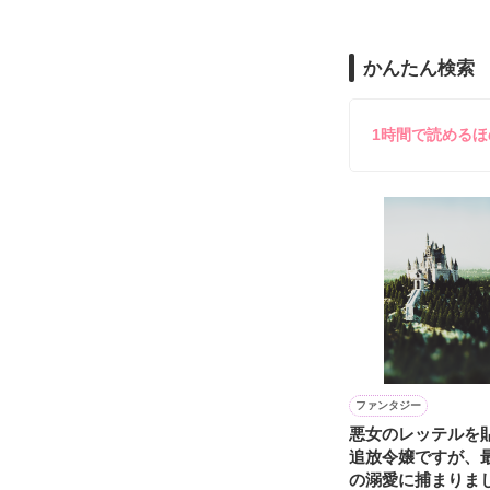
11作品目です

ガチャで自分を
かんたん検索
はじめての続編
前作を読んでな
1時間で読める
「ホラー」です
苦手な方はご注
感想ノートやレ
大歓迎です！

□■□■□■□■□■

前作『444～呪
ファンタジー
悪女のレッテルを
全国書店で発売
追放令嬢ですが、
の溺愛に捕まりま