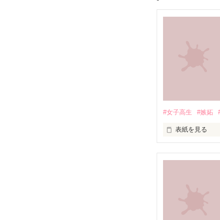
#女子高生
#嫉妬
表紙を見る
「お願い、正気
「ずっと一緒に