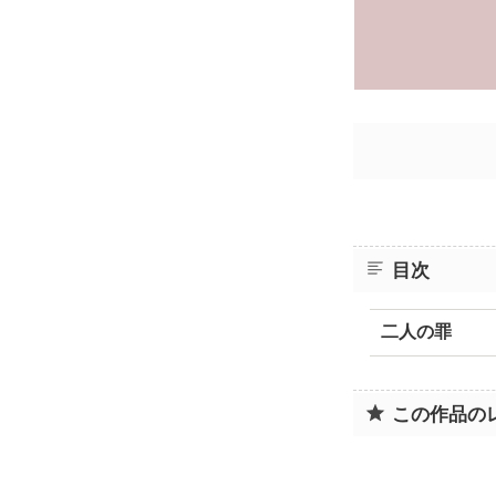
目次
二人の罪
この作品の