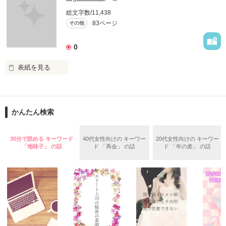
ここでは、家族の絆について考えてみたい。

総文字数/11,438
83ページ
その他
葛藤、焦り、すれ違い・・・

期待感、責任の回避、思惑外れ・・・

そんなふとした

0
心の隙間に

忍び込んできた

表紙を見る
甘い罠

今…

かんたん検索
作品を読む
また

30分で読める キーワード
40代女性向けの キーワー
20代女性向けの キーワー
「地味子」 の話
ド 「再会」 の話
ド 「年の差」 の話
未来が
