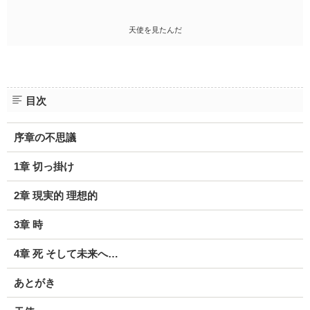
天使を見たんだ
目次
序章の不思議
1章 切っ掛け
2章 現実的 理想的
3章 時
4章 死 そして未来へ…
あとがき