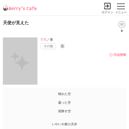
ログイン
メニュー
天使が見えた
0
空兎
／著
その他
完
作品情報
晴れた空
曇った空
雨降す空
いやいや家の天井