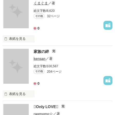
くまぐま
／著
総文字数/8,620
32ページ
その他
0
表紙を見る
私は病気と闘っています。

家族の絆
完
kensan
／著
しかし普通の障害者じゃありません。
総文字数/100,587
204ページ
その他
作品を読む
0
表紙を見る
人間一人で生まれて、

Only LOVE
完
一人で死んでいくといっても、

その過程ではいろんなドラマが潜んでいる。

ragmomo☆
／著