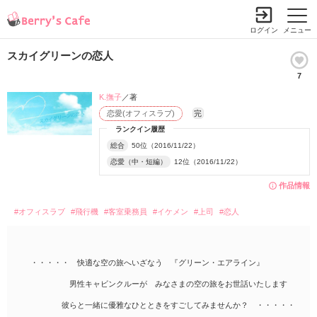
ログイン
メニュー
スカイグリーンの恋人
7
K.撫子
／著
恋愛(オフィスラブ)
完
ランクイン履歴
総合
50位（2016/11/22）
恋愛（中・短編）
12位（2016/11/22）
作品情報
#オフィスラブ
#飛行機
#客室乗務員
#イケメン
#上司
#恋人
・・・・・ 快適な空の旅へいざなう 『グリーン・エアライン』
男性キャビンクルーが みなさまの空の旅をお世話いたします
彼らと一緒に優雅なひとときをすごしてみませんか？ ・・・・・