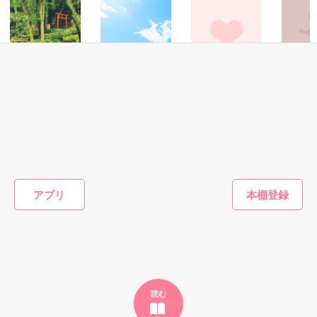
曹司)

×

「だって、花村さん。

ほんとに結婚しちゃう？」

大阪支社から上司として戻ってきた元カレ

「仕事を腰掛け程度に考えてる女性の餌食にはなりたくないん
エリア統括

だ」

「やだ才川くんったら♡

朝比奈由基（あさひなよしき）32歳

本気にしちゃうじゃないですかー」

憧れの上司は爽やかな顔で毒を吐く人だった。

ミステリー・サスペ
その他
恋愛(純愛)
ホラー・
ンス
ネタバレなタイト
Internet
知らない
こんな男、好きになるもんか！

医者と患者の診察
彼女と彼

ルをやめてくださ
romance〜ネット
みりい／
室
仕事の呼吸もぴったり。

どちらも後悔を抱えたうえで、出した結論は別々のものだった

い
越しに愛してる〜
そう思っていたのに……気づけば彼にはまっている自分がい
西のの／著
西のの／著
御恵れお／著
た。

〝才川夫妻〟と冷やかされるほど

【短編】

もっと見る
仲が良い2人には、

過去の別れを後悔している男の猛追と

アプリ
二度と惚れまいとガードする女の攻防戦

2016.5.22～29

かんたん検索の条件を変える
☆番外編アップしました(2016.5.29)

入社以来の秘密があります。

戦闘、開始

☆聖凪砂さま素敵なレビューどうもありがとうございました♥
読む
作品を読む
作品を読む