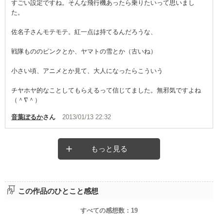
すごい設定ですね。そんな飛行機あったら乗りたいって思いまし
た。
佐名子さんモテモテ。紅一点は持てるんだろうな、
戦隊もののピンクとか、ヤマトの雪とか（古いね）
小さい頃、アニメとか見て、大人になったらこういう
チヤホヤ的なことしてもらえるって信じてました。無邪気ですよね
（＾∇＾）
音葉ぽるか
さん
2013/01/13 22:32
もっと見る
この作品のひとこと感想
すべての感想数：
19