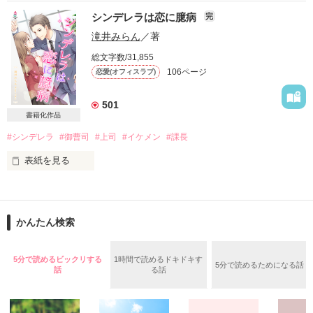
※ご注意

シンデレラは恋に臆病
完
電子書籍版や他サイトで掲載している加筆修正版に比べ、こち
三年後

らは大人描写を省略しております。お好みに合わせてお楽しみ
再会した彼はあの時のまま

滝井みらん
／著
ください。

総文字数/31,855
106ページ
恋愛(オフィスラブ)
「次に会ったら、二度と離さないと決めてた。君がどんなに拒
絶してもね」

501
「ほんっとに、才川さんと花村さんって

書籍化作品
長年連れ添った夫婦みたいですよねぇ…」

#シンデレラ
#御曹司
#上司
#イケメン
#課長
……あの時の、まま？

表紙を見る
***

【2016.12月マカロン文庫より発売♥♥♥】

才川 千秋（29）

人徳者の仮面の向こうに

 ※こちらは加筆修正前です。

営業2課 主任

ちらちらと黒いオーラが漂うのは気のせいですか？

かんたん検索
×

城野真優(シロノマユ)   26才  シーザー自動車 営業事務(派遣社
員)

5分で読めるビックリする
1時間で読めるドキドキす
花村 みつき（29）

5分で読めるためになる話
話
る話
営業2課 営業事務

大手洋菓子メーカー本社勤務

×

エリアマネージャー

***

吉住真帆（よしずみまほ）27歳

伊達涼介(ダテリョウスケ)  28才 シーザー自動車 営業部課長(御