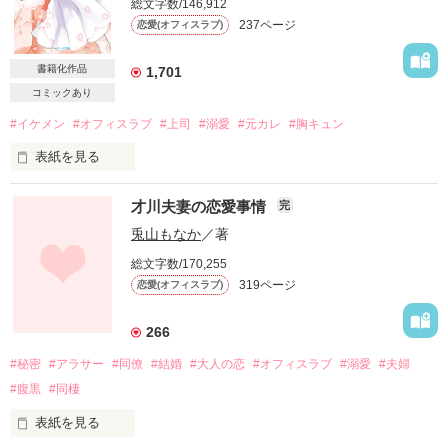
総文字数/146,912
237ページ
恋愛(オフィスラブ)
書籍化作品
1,701
コミックあり
#イケメン
#オフィスラブ
#上司
#溺愛
#元カレ
#胸キュン
表紙を見る
【原題：もう一度君にキスしたかった】

才川夫妻の恋愛事情
完
※御曹司設定は書籍版のみになります※

兎山もなか
／著
頭一つ飛び出た長身

総文字数/170,255
整った顔立ちは甘くて穏やか

319ページ
恋愛(オフィスラブ)
仕事は完璧

266
女性社員の憧れの的

#秘密
#アラサー
#同僚
#結婚
#大人の恋
#オフィスラブ
#溺愛
#夫婦
#腹黒
#同棲
どんな時も冷静で

上司からも部下からも信頼厚い、人徳者

表紙を見る