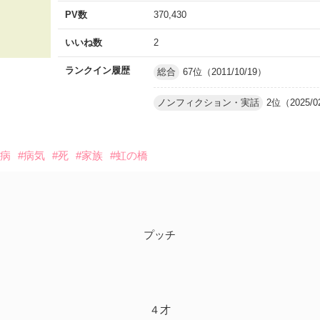
PV数
370,430
いいね数
2
ランクイン履歴
総合
67位（2011/10/19）
ノンフィクション・実話
2位（2025/0
血病
#病気
#死
#家族
#虹の橋
プッチ
４才