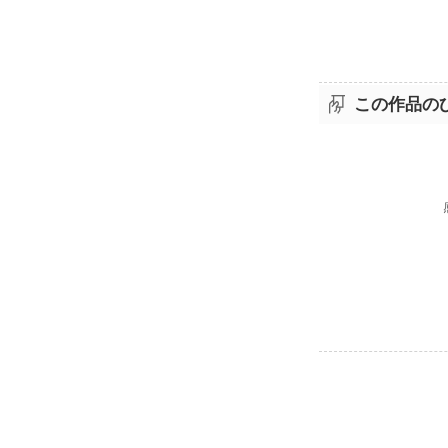
勝手なエゴで
であれば…
詩も素敵な話
この作品の