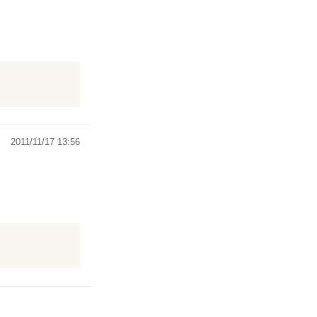
ないのだから、
れなかったので
コちゃんと逢え
2011/11/17 13:56
でしまったとこ