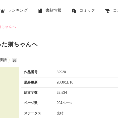
ランキング
書籍情報
コミック
コ
猫ちゃんへ
った猫ちゃんへ
実話
完
作品番号
82920
最終更新
2008/11/10
総文字数
25,534
ページ数
204ページ
ステータス
完結