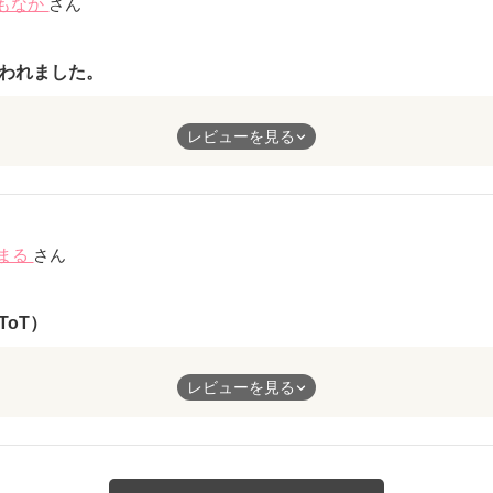
もなか
さん
われました。
コちゃんを病気で亡くしたことがあります。動物は言葉で伝えられ
レビューを見る
づいてお医者さまに診せていればと、自責と後悔の想いがぬぐいき
の詩で心が救われました。いつの日か、元気な姿に戻ったうちのネ
今日から頑張れそうです。
るまる
さん
ToT）
残念なことですね。
レビューを見る
可愛らしい仕草についての描写を微笑ましく読んでいたので、死ん
しい気持ちになりました…
因が人間ではなさそうな所に少し救われます。