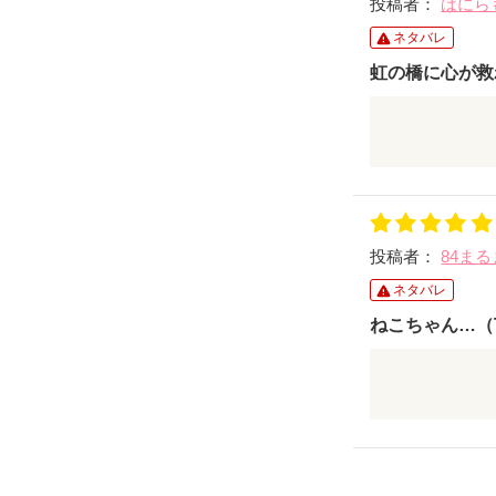
投稿者：
ばにら
ネタバレ
虹の橋に心が救
私も大切なネ
もっと早く気
すが、虹の橋
ると信じて、
投稿者：
84ま
ネタバレ
ねこちゃん…（
悲しい最期は
ねこちゃんの
ろはすごく悲
でも病気の原