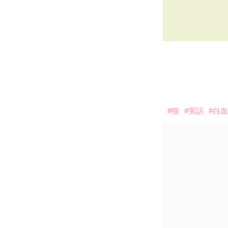
#猫
#実話
#白