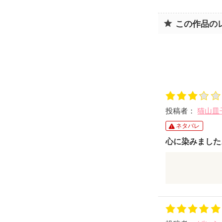
この作品の
投稿者：
猫山皿
ネタバレ
心に染みました
拝見させて頂
本当に感動し
私は、鈴の音
素敵な実話を