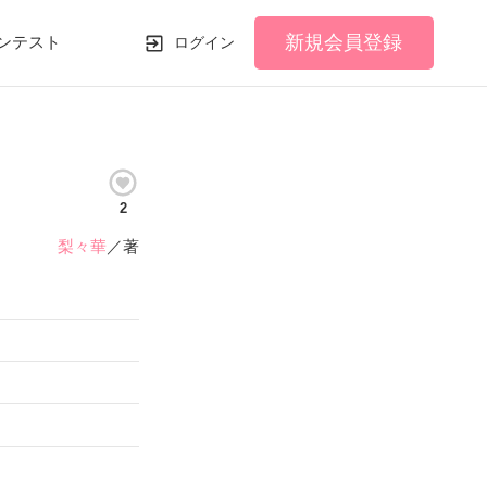
新規会員登録
ンテスト
ログイン
2
梨々華
／著