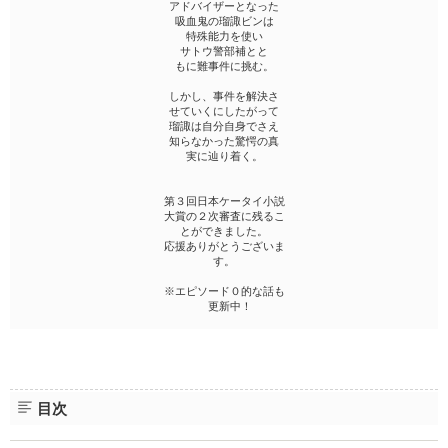
アドバイザーとなった
吸血鬼の瑠諏ビンは
特殊能力を使い
サトウ警部補とと
もに難事件に挑む。
しかし、事件を解決さ
せていくにしたがって
瑠諏は自分自身でさえ
知らなかった驚愕の真
実に辿り着く。
第３回日本ケータイ小説
大賞の２次審査に残るこ
とができました。
応援ありがとうございま
す。
※エピソード０的な話も
更新中！
目次