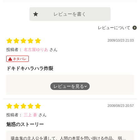
レビューを書く
レビューについて
2009/10/23 21:03
投稿者：
名古屋ゆりあ
さん
ネタバレ
ドキドキハラハラ炸裂
時は、近未来の日本
レビューを見る
サトウ警部補の前に現れたのは、特殊能力を持つ吸血鬼・瑠諏ビ
ンだった
2008/08/23 20:57
最後までドキドキとハラハラが止まらないストーリー
投稿者：
三上 蒼
さん
魅惑のストーリー
SF小説が苦手な人でも、スラスラと読めちゃいます
吸血鬼の主人公を通して、人間の本質を問い掛ける作品。 弱さ…偏見…温かさ… 先の読めない展開の連続に、衝撃的な結末。 終わりであって終わりでないその物語に、読み終えた後も引き込まれ作品の世界に浸っている… おすすめです
本日の読書にどうぞ