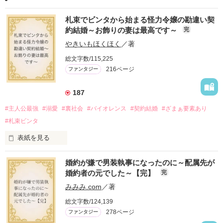
札束でビンタから始まる怪力令嬢の勘違い契
約結婚～お飾りの妻は最高です～
完
やきいもほくほく
／著
総文字数/115,225
216ページ
ファンタジー
187
#主人公最強
#溺愛
#裏社会
#バイオレンス
#契約結婚
#ざまぁ要素あり
#札束ビンタ
表紙を見る
かつては英雄と呼ばれた父は事業で失敗ばかり。

婚約が嫌で男装執事になったのに～配属先が
そのせいで極貧生活を送るオリヴィア・ディルムーンは、母が
婚約者の元でした～【完】
完
倒れたことをきっかけに娼婦になり稼ごうと屋敷を飛び出し
た。

みみみ.com
／著
娼館（たぶん）の店主は札束でビンタしてくる謎の男。

総文字数/124,139
金と引き換えに雇われたと思いきや……契約結婚だった！？

278ページ
ファンタジー
裏社会を牛耳るロベールは仮面をつけており、謎が多いが幸せ
な結婚生活を満喫中。
