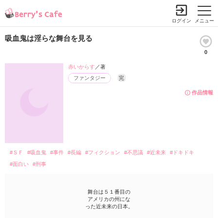
ログイン
メニュー
吸血鬼は淫らな舞台を見る
0
赤いからす
／著
ファンタジー
完
作品情報
#ＳＦ
#吸血鬼
#事件
#長編
#フィクション
#不思議
#近未来
#ドキドキ
#面白い
#刑事
舞台は５１番目の
アメリカの州にな
った近未来の日本。