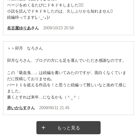
ページをめくるたびにドキドキしました
小説を読んでドキドキしたのは、久しぶりかも知れません
続編待ってます(｡･_･｡)ﾉ
名古屋ゆりあ
さん
2009/10/23 20:58
＞＞卯月 なろさん
卯月なろさん、ブログの方にも足を運んでいただき感謝なのです。
この「吸血鬼…」は続編を書いてみたのですが、面白くなくていま
だに投稿しておりませぬ。
パート１を超える作品を！と思うと続編って難しいなと改めて感じ
ました。
書くとすれば来年…になるかも（＾_＾；
赤いからす
さん
2009/06/11 21:45
もっと見る