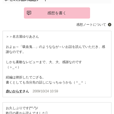
感想を書く
感想ノートについて
＞＞名古屋ゆりあさん
およぉ～「吸血鬼…」のようななが～いお話を読んでいただき、感
謝なのです。
しかも素敵なレビューまで、大、大、感謝なのです
（＞_＜）
続編は挫折したでござる。
書くとしても当分先の話しになっちゅうかも（＾_＾；
赤いからす
さん
2009/10/24 10:59
お久しぶりです(*^-^)ﾉ
昨日の夜から読んでました