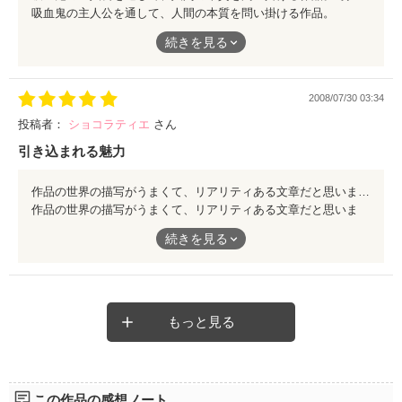
吸血鬼の主人公を通して、人間の本質を問い掛ける作品。
弱さ…偏見…温かさ…
続きを見る
先の読めない展開の連続に、衝撃的な結末。
2008/07/30 03:34
終わりであって終わりでないその物語に、読み終えた後も引き込
まれ作品の世界に浸っている…
投稿者：
ショコラティエ
さん
引き込まれる魅力
おすすめです
作品の世界の描写がうまくて、リアリティある文章だと思います。惹かれる魅力がたっぷりで、途中で読むのをやめたくなくなるくらい、素敵な作品だと思います。大ファンです。
作品の世界の描写がうまくて、リアリティある文章だと思いま
す。惹かれる魅力がたっぷりで、途中で読むのをやめたくなくな
続きを見る
るくらい、素敵な作品だと思います。大ファンです。
もっと見る
この作品の感想ノート