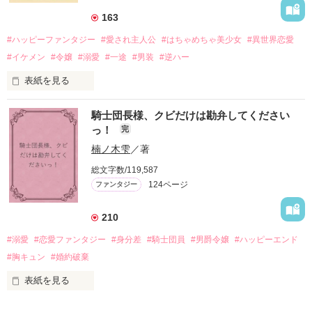
そこでロベールを慕うアリスに一方的に敵視され、嫌がらせを
163
受けるもオリヴィアには効果なし。

#ハッピーファンタジー
#愛され主人公
#はちゃめちゃ美少女
#異世界恋愛
勘違いから始まる初夜騒動に危険ばかりの血まみれ新婚生活。

#イケメン
#令嬢
#溺愛
#一途
#男装
#逆ハー
次第にロベールはオリヴィアを気にかけるように……？

表紙を見る
「この金が欲しければ、俺の言うことに従え」

「──はい、喜んで！」

騎士団長様、クビだけは勘弁してください
出会いは最悪、結婚生活は最高……？

＼異世界ラブコメ×ハッピーファンタジー／

っ！
完
愛を知らない公爵と天然怪力令嬢の溺愛バイオレンスラブコメ
ディです。

楠ノ木雫
／著
「いやっほぉぉおお〜い！！！！」

総文字数/119,587
＊この世界のお金はお札にさせてください。

124ページ
ファンタジー
バンジーした侯爵令嬢の先にいたのは

＊なろう、カクヨム、アルファポリス掲載中
甘いマスクの公爵様の頭上でした

210
「ど、どいてぇぇぇえ！！！！！」

#溺愛
#恋愛ファンタジー
#身分差
#騎士団員
#男爵令嬢
#ハッピーエンド
作品を読む
「…は？」

#胸キュン
#婚約破棄
表紙を見る
そんな最悪の出会いを果たした二人
