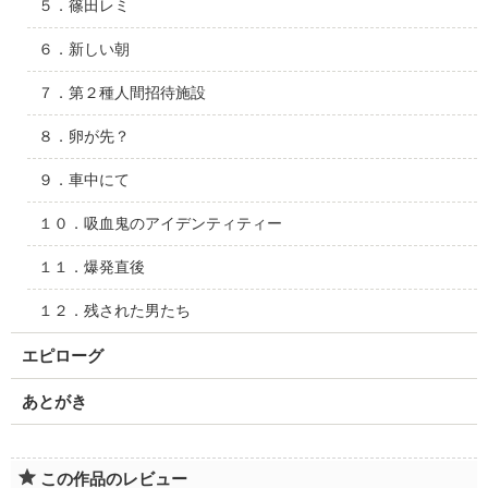
５．篠田レミ
６．新しい朝
７．第２種人間招待施設
８．卵が先？
９．車中にて
１０．吸血鬼のアイデンティティー
１１．爆発直後
１２．残された男たち
エピローグ
あとがき
この作品のレビュー