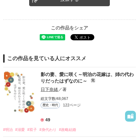
この作品をシェア
この作品を見ている人にオススメ
影の妻、愛に咲く～明治の花嫁は、姉の代わ
りだったはずなのに～
完
日下奈緒
／著
総文字数/48,067
122ページ
歴史・時代
49
#明治
#溺愛
#双子
#身代わり
#政略結婚