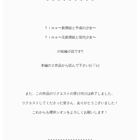
Ｔｉｍｅ〜新撰組と平成の少女〜
Ｔｉｍｅ〜元新撰組と現代少女〜
の短編小説です!!
本編の２作品から読んで下さい(≧▽≦)
また、この作品のリクエストの受け付けは終了しました。
リクエストしてくださった皆さん、ありがとうございました！
これからも櫻井シオンをよろしくお願いします！