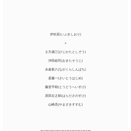
伊吹栞(いぶきしおり)
×
土方歳三(ひじかたとしぞう)
沖田総司(おきたそうじ)
永倉新八(ながくらしんぱち)
斎藤一(さいとうはじめ)
藤堂平助(とうどうへいすけ)
原田左之助(はらださのすけ)
山崎烝(やまざきすすむ)
〜○〜○〜○〜○〜○〜○〜○〜○〜○〜