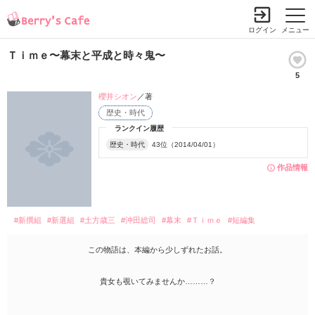
ログイン
メニュー
Ｔｉｍｅ〜幕末と平成と時々鬼〜
5
櫻井シオン
／著
歴史・時代
ランクイン履歴
歴史・時代
43位（2014/04/01）
作品情報
#新撰組
#新選組
#土方歳三
#沖田総司
#幕末
#Ｔｉｍｅ
#短編集
この物語は、本編から少しずれたお話。
貴女も覗いてみませんか………？