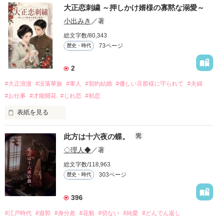
大正恋刺繍 ～押しかけ婿様の寡黙な溺愛～
小出みき
／著
総文字数/80,343
73ページ
歴史・時代
2
#大正浪漫
#没落華族
#軍人
#契約結婚
#優しい旦那様に守られて
#夫婦
#お仕事
#才能開花
#じれ恋
#初恋
表紙を見る
「私が一条家に婿入りしたのは、ただ単に澄乃さんと結婚した
此方は十六夜の蝶。
完
かったからです」

◇理人◆
／著
借金で差し押さえ寸前の一条伯爵家。

総文字数/118,963
絶望する令嬢・澄乃の前に現れたのは、有能な若き少佐・橘朔
303ページ
歴史・時代
也だった。

彼は莫大な借財を肩代わりする代わりに、澄乃への「婿入り」
396
を要求する。

#江戸時代
#遊郭
#身分差
#花魁
#切ない
#純愛
#どんでん返し
拒否権のない契約結婚。
