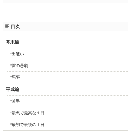
目次
幕末編
*出遭い
*雷の悲劇
*悪夢
平成編
*苦手
*最悪で最高な１日
*最初で最後の１日